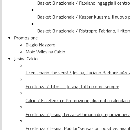
Basket B nazionale / Fabriano ingaggia il centr
Basket B nazionale / Kaspar Kuusma, il nuovo p
Basket B nazionale / Ristropro Fabriano, il rito
Promozione
Biagio Nazzaro
Moie Vallesina Calcio
Jesina Calcio
Il centenario che verrà / Jesina, Luciano Barboni: «Arez
Eccellenza / Tifosi – Jesina, tutto come sempre
Calcio / Eccellenza e Promozione, diramati i calendari d
Eccellenza / Jesina, terza settimana di preparazione: 
Eccellenza / Jesina, Puddu: “sensazioni positive, avant