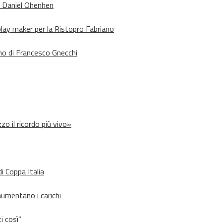
o Daniel Ohenhen
lay maker per la Ristopro Fabriano
rno di Francesco Gnecchi
zo il ricordo più vivo»
i Coppa Italia
aumentano i carichi
i così”