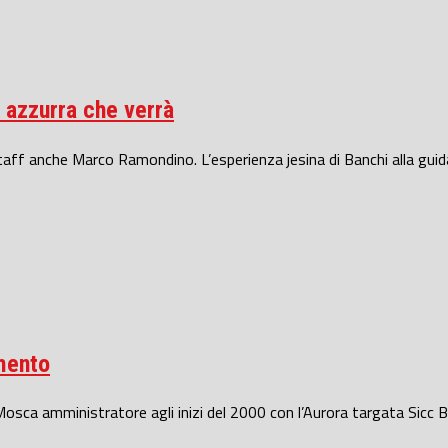
e azzurra che verrà
ff anche Marco Ramondino. L’esperienza jesina di Banchi alla guida d
imento
osca amministratore agli inizi del 2000 con l’Aurora targata Sicc Bp