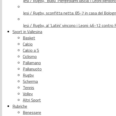
Jesi / Rugby, ‘Bubu’ Piergirolami lascia: i Leoni per
Jesi / Rugby, sconfitta netta: 85-7 in casa del Bolog
Jesi / Rugby, al ‘Latini’ vincono i Leoni: 46-12 contr
Sport in Vallesina
Basket
Calcio
Calcio a 5
Ciclismo
Pallamano
Pallanuoto
Rugby
Scherma
Tennis
Volley
Altri Sport
Rubriche
Benessere