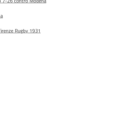
dono 7-26 contro Modena
na
o Firenze Rugby 1931