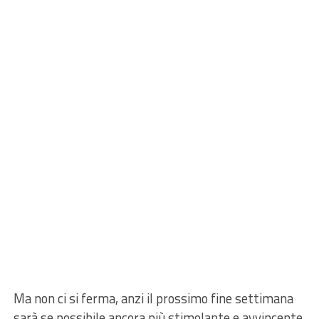
Ma non ci si ferma, anzi il prossimo fine settimana
sarà se possibile ancora più stimolante e avvincente.