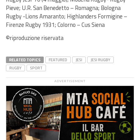
Pieve; U.R. San Benedetto – Romagna; Bologna
Rugby -Lions Amaranto; Highlanders Formigine –
Firenze Rugby 1931; Colorno – Cus Siena
©riproduzione riservata
RELATED TOPICS
FEATURED
JESI
JESI RUGBY
RUGBY
SPORT
ADVERTISEMENT