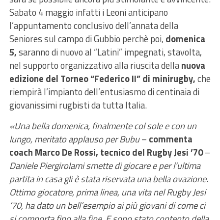
Sabato 4 maggio infatti i Leoni anticipano
l’appuntamento conclusivo dell’annata della
Seniores sul campo di Gubbio perchè poi,
domenica
5,
saranno di nuovo al “Latini” impegnati, stavolta,
nel supporto organizzativo alla riuscita della
nuova
edizione del Torneo “Federico II” di minirugby,
che
riempirà l’impianto dell’entusiasmo di centinaia di
giovanissimi rugbisti da tutta Italia.
«Una bella domenica, finalmente col sole e con un
lungo, meritato applauso per Bubu
–
commenta
coach Marco De Rossi, tecnico del Rugby Jesi ’70
–
Daniele Piergirolami smette di giocare e per l’ultima
partita in casa gli è stata riservata una bella ovazione.
Ottimo giocatore, prima linea, una vita nel Rugby Jesi
’70, ha dato un bell’esempio ai più giovani di come ci
si comporta fino alla fine. E sono stato contento della