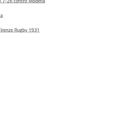
dono 7-26 contro Modena
na
o Firenze Rugby 1931