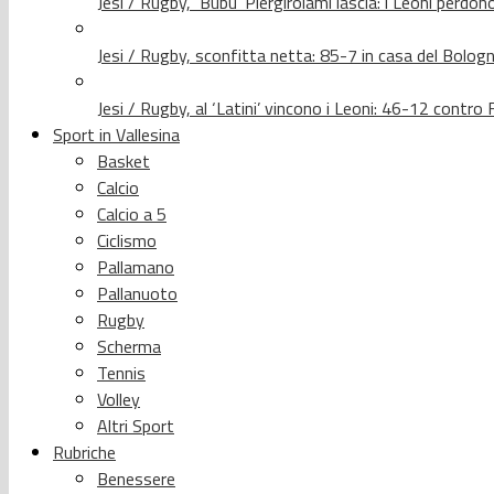
Jesi / Rugby, ‘Bubu’ Piergirolami lascia: i Leoni per
Jesi / Rugby, sconfitta netta: 85-7 in casa del Bolog
Jesi / Rugby, al ‘Latini’ vincono i Leoni: 46-12 contr
Sport in Vallesina
Basket
Calcio
Calcio a 5
Ciclismo
Pallamano
Pallanuoto
Rugby
Scherma
Tennis
Volley
Altri Sport
Rubriche
Benessere