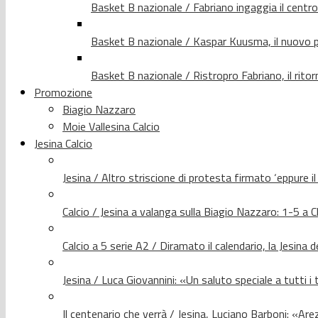
Basket B nazionale / Fabriano ingaggia il centr
Basket B nazionale / Kaspar Kuusma, il nuovo p
Basket B nazionale / Ristropro Fabriano, il rito
Promozione
Biagio Nazzaro
Moie Vallesina Calcio
Jesina Calcio
Jesina / Altro striscione di protesta firmato ‘eppure i
Calcio / Jesina a valanga sulla Biagio Nazzaro: 1-5 a C
Calcio a 5 serie A2 / Diramato il calendario, la Jesina 
Jesina / Luca Giovannini: «Un saluto speciale a tutti i t
Il centenario che verrà / Jesina, Luciano Barboni: «Arez