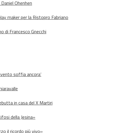
o Daniel Ohenhen
lay maker per la Ristopro Fabriano
rno di Francesco Gnecchi
l vento soffia ancora’
hiaravalle
debutta in casa del X Martiri
ifosi della Jesina»
zo il ricordo più vivo»