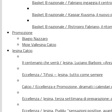
Basket B nazionale / Fabriano ingaggia il centr
Basket B nazionale / Kaspar Kuusma, il nuovo p
Basket B nazionale / Ristropro Fabriano, il rito
Promozione
Biagio Nazzaro
Moie Vallesina Calcio
Jesina Calcio
Il centenario che verrà / Jesina, Luciano Barboni: «Arez
Eccellenza / Tifosi – Jesina, tutto come sempre
Calcio / Eccellenza e Promozione, diramati i calendari d
Eccellenza / Jesina, terza settimana di preparazione: 
Eccellenza / Jesina, Puddu: “sensazioni positive, avant