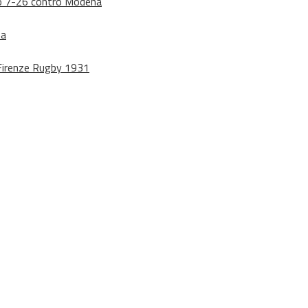
dono 7-26 contro Modena
na
o Firenze Rugby 1931