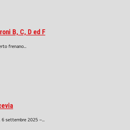
roni B, C, D ed F
rto frenano...
cevia
, 6 settembre 2025 –...