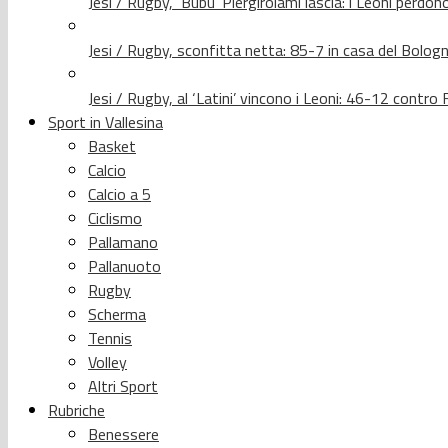
Jesi / Rugby, ‘Bubu’ Piergirolami lascia: i Leoni per
Jesi / Rugby, sconfitta netta: 85-7 in casa del Bolog
Jesi / Rugby, al ‘Latini’ vincono i Leoni: 46-12 contr
Sport in Vallesina
Basket
Calcio
Calcio a 5
Ciclismo
Pallamano
Pallanuoto
Rugby
Scherma
Tennis
Volley
Altri Sport
Rubriche
Benessere