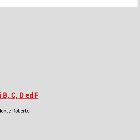
i B, C, D ed F
Monte Roberto...