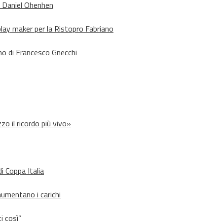
o Daniel Ohenhen
lay maker per la Ristopro Fabriano
rno di Francesco Gnecchi
zo il ricordo più vivo»
i Coppa Italia
aumentano i carichi
i così”