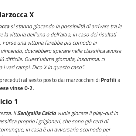
Marzocca X
occa
si stanno giocando la possibilità di arrivare tra le
 vittoria dell’una o dell’altra, in caso dei risultati
ica. Forse una vittoria farebbe più comodo ai
e vincendo, dovrebbero sperare nella classifica avulsa
iù difficile. Quest’ultima giornata, insomma, ci
tra i vari campi. Dico X in questo caso”.
preceduti al sesto posto dai marzocchini di
Profili
a
ese vinse 0-2.
lcio 1
ezza. Il
Senigallia Calcio
vuole giocare il play-out in
sifica proprio i grigioneri, che sono già certi di
 comunque, in casa è un avversario scomodo per