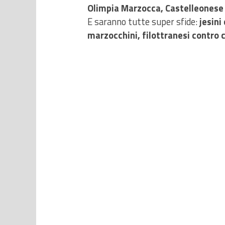
Olimpia Marzocca, Castelleonese e 
E saranno tutte super sfide:
jesini
marzocchini, filottranesi contro