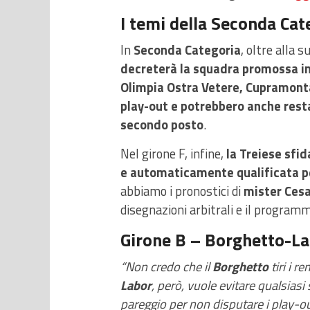
I temi della Seconda Cat
In
Seconda Categoria
, oltre alla 
decreterà la squadra promossa i
Olimpia Ostra Vetere, Cupramonta
play-out e potrebbero anche resta
secondo posto
.
Nel girone F, infine,
la Treiese sfi
e automaticamente qualificata per
abbiamo i pronostici di
mister Cesa
disegnazioni arbitrali e il program
Girone B – Borghetto-La
“Non credo che il
Borghetto
tiri i r
Labor
, però, vuole evitare qualsias
pareggio per non disputare i play-o