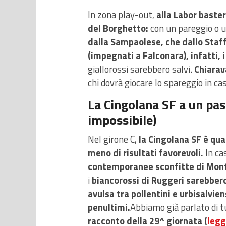
In zona play-out,
alla Labor baster
del Borghetto:
con un pareggio o u
dalla Sampaolese, che dallo Staffol
(impegnati a Falconara), infatti, 
giallorossi sarebbero salvi.
Chiarav
chi dovrà giocare lo spareggio in ca
La Cingolana SF a un pas
impossibile)
Nel girone C,
la Cingolana SF è qua
meno di risultati favorevoli.
In ca
contemporanee sconfitte di Monte
i
biancorossi di Ruggeri sarebbero 
avulsa tra pollentini e urbisalvien
penultimi.
Abbiamo già parlato di tu
racconto della 29^ giornata (
legg