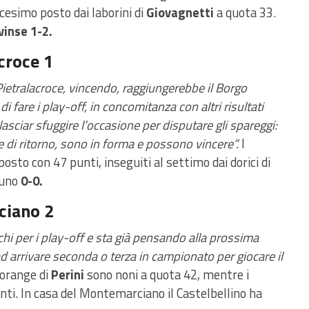
icesimo posto dai laborini di
Giovagnetti
a quota 33.
vinse 1-2.
croce 1
 Pietralacroce, vincendo, raggiungerebbe il Borgo
fare i play-off, in concomitanza con altri risultati
 lasciar sfuggire l’occasione per disputare gli spareggi:
 di ritorno, sono in forma e possono vincere”.
I
osto con 47 punti, inseguiti al settimo dai dorici di
u uno
0-0.
ciano 2
iochi per i play-off e sta già pensando alla prossima
 arrivare seconda o terza in campionato per giocare il
 orange di
Perini
sono noni a quota 42, mentre i
nti. In casa del Montemarciano il Castelbellino ha