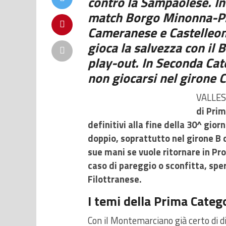
contro la Sampaolese. Inc
match Borgo Minonna-Pie
Cameranese e Castelleon
gioca la salvezza con il B
play-out. In Seconda Cat
non giocarsi nel girone 
VALLES
di Prim
definitivi alla fine della 30^ gior
doppio, soprattutto nel girone B 
sue mani se vuole ritornare in Pr
caso di pareggio o sconfitta, spe
Filottranese.
I temi della Prima Categ
Con il Montemarciano già certo di d