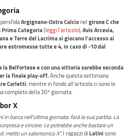
egoria
supersfida
Argignano-Ostra Calcio
nel
girone C che
n Prima Categoria
(
leggi l’articolo
),
Avis Arcevia,
na e Terre del Lacrima si giocano l’accesso ai
re estromesse tutte e 4, in caso di -10 dal
da la Belfortese e con una vittoria sarebbe seconda
 la finale play-off.
Anche questa settimana
re Carletti
, mentre in fondo all’articolo ci sono le
ma completo della 30^ giornata.
bor X
emi in barca nell’ultima giornata: farà la sua partita. La
i sorpresa e vincere. Le potrebbe anche bastare un
ut: metto un salomonico X”.
I ragazzi di
Latini
sono