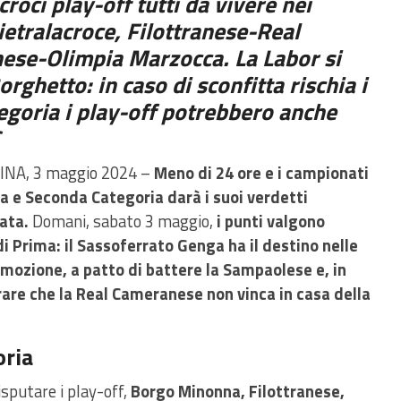
roci play-off tutti da vivere nei
tralacroce, Filottranese-Real
ese-Olimpia Marzocca. La Labor si
orghetto: in caso di sconfitta rischia i
egoria i play-off potrebbero anche
C
INA, 3 maggio 2024 –
Meno di 24 ore e i campionati
a e Seconda Categoria darà i suoi verdetti
nata.
Domani, sabato 3 maggio,
i punti valgono
di Prima:
il Sassoferrato Genga ha il destino nelle
omozione, a patto di battere la Sampaolese e, in
rare che la Real Cameranese non vinca in casa della
oria
isputare i play-off,
Borgo Minonna, Filottranese,