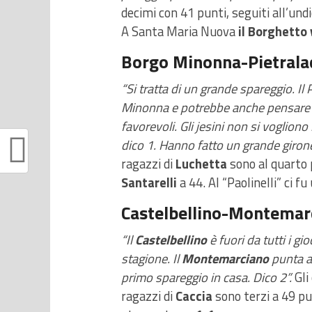
decimi con 41 punti, seguiti all’und
A Santa Maria Nuova
il Borghetto 
Borgo Minonna-Pietrala
“Si tratta di un grande spareggio. Il
Minonna e potrebbe anche pensare di 
favorevoli. Gli jesini non si vogliono
dico 1. Hanno fatto un grande girone
ragazzi di
Luchetta
sono al quarto p
Santarelli
a 44. Al “Paolinelli” ci f
Castelbellino-Montemar
“Il
Castelbellino
è fuori da tutti i g
stagione. Il
Montemarciano
punta ad
primo spareggio in casa. Dico 2”.
Gli
ragazzi di
Caccia
sono terzi a 49 pu