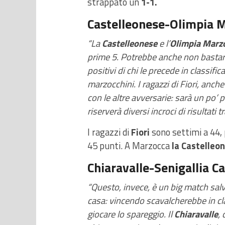
strappato un
1-1.
Castelleonese-Olimpia 
“La
Castelleonese
e l’
Olimpia Marz
prime 5. Potrebbe anche non bastare la
positivi di chi le precede in classif
marzocchini. I ragazzi di Fiori, anch
con le altre avversarie: sarà un po’ p
riserverà diversi incroci di risultati 
I ragazzi di
Fiori
sono settimi a 44, 
45 punti. A Marzocca
la Castelleon
Chiaravalle-Senigallia Ca
“Questo, invece, è un big match salv
casa: vincendo scavalcherebbe in clas
giocare lo spareggio. Il
Chiaravalle
,