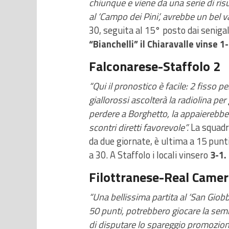
chiunque e viene da una serie di risul
al ‘Campo dei Pini’, avrebbe un bel v
30, seguita al 15° posto dai senigal
“Bianchelli” il Chiaravalle vinse 1-
Falconarese-Staffolo 2
“Qui il pronostico è facile: 2 fisso p
giallorossi ascolterà la radiolina per 
perdere a Borghetto, la appaierebbero
scontri diretti favorevole”.
La squadr
da due giornate, è ultima a 15 punti
a 30. A Staffolo i locali vinsero
3-1.
Filottranese-Real Came
“Una bellissima partita al ‘San Giobb
50 punti, potrebbero giocare la sem
di disputare lo spareggio promozione