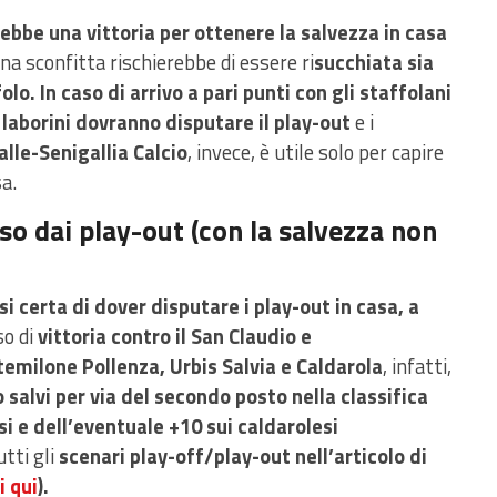
ebbe una vittoria per ottenere la salvezza in casa
na sconfitta rischierebbe di essere ri
succhiata sia
o. In caso di arrivo a pari punti con gli staffolani
i laborini dovranno disputare il play-out
e i
alle-Senigallia Calcio
, invece, è utile solo per capire
sa.
so dai play-out (con la salvezza non
si certa di dover disputare i play-out in casa, a
so di
vittoria contro il San Claudio e
milone Pollenza, Urbis Salvia e Caldarola
, infatti,
salvi per via del secondo posto nella classifica
si e dell’eventuale +10 sui caldarolesi
tti gli
scenari play-off/play-out nell’articolo di
i qui
).