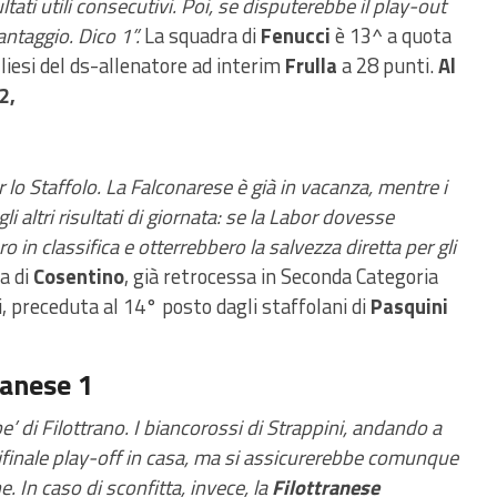
tati utili consecutivi. Poi, se disputerebbe il play-out
antaggio. Dico 1”.
La squadra di
Fenucci
è 13^ a quota
liesi del ds-allenatore ad interim
Frulla
a 28 punti.
Al
2,
er lo Staffolo. La Falconarese è già in vacanza, mentre i
gli altri risultati di giornata: se la Labor dovesse
 in classifica e otterrebbero la salvezza diretta per gli
a di
Cosentino
, già retrocessa in Seconda Categoria
, preceduta al 14° posto dagli staffolani di
Pasquini
ranese 1
e’ di Filottrano. I biancorossi di Strappini, andando a
ifinale play-off in casa, ma si assicurerebbe comunque
. In caso di sconfitta, invece, la
Filottranese