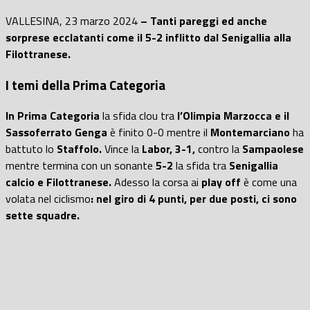
VALLESINA, 23 marzo 2024
– Tanti pareggi ed anche
sorprese ecclatanti come il 5-2 inflitto dal Senigallia alla
Filottranese.
I temi della Prima Categoria
In Prima Categoria
la sfida clou tra
l’Olimpia Marzocca e il
Sassoferrato Genga
è finito 0-0 mentre il
Montemarciano
ha
battuto lo
Staffolo.
Vince la
Labor, 3-1,
contro la
Sampaolese
mentre termina con un sonante
5-2
la sfida tra
Senigallia
calcio e Filottranese
.
Adesso la corsa ai
play off
è come una
volata nel ciclismo
: nel giro di 4 punti, per due posti, ci sono
sette squadre.