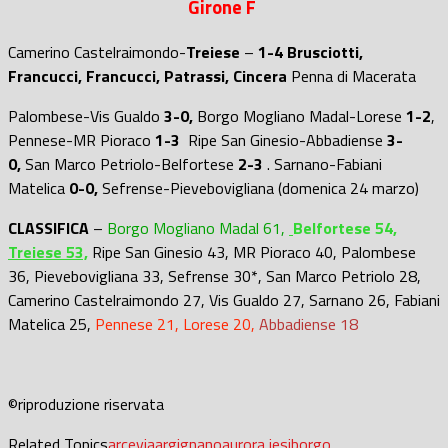
Girone F
Camerino Castelraimondo-
Treiese
–
1-4
Brusciotti,
Francucci, Francucci, Patrassi, Cincera
Penna di Macerata
Palombese-Vis Gualdo
3
-0,
Borgo Mogliano Madal-Lorese
1-2
,
Pennese-MR Pioraco
1-3
Ripe San Ginesio-Abbadiense
3-
0,
San Marco Petriolo-Belfortese
2-3
.
Sarnano-Fabiani
Matelica
0-0,
Sefrense-Pievebovigliana (domenica 24 marzo)
CLASSIFICA
–
Borgo M
ogliano Madal 61,
Belfortese 54,
Treiese 53,
Ripe San Ginesio 43, MR Pioraco 40, Palombese
36, Pievebovigliana 33, Sefrense 30*, San Marco Petriolo 28,
Camerino Castelraimondo 27, Vis Gualdo 27, Sarnano 26, Fabiani
Matelica 25
,
Pennese 21, Lorese 20
,
Abbadiense 18
©riproduzione riservata
Related Topics
arcevia
argignano
aurora jesi
borgo