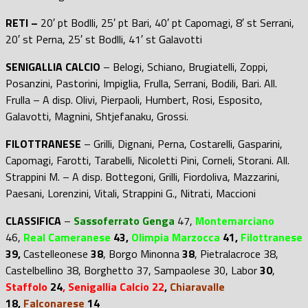
RETI –
20′ pt Bodlli, 25′ pt Bari, 40′ pt Capomagi, 8′ st Serrani,
20′ st Perna, 25′ st Bodlli, 41′ st Galavotti
SENIGALLIA CALCIO
– Belogi, Schiano, Brugiatelli, Zoppi,
Posanzini, Pastorini, Impiglia, Frulla, Serrani, Bodili, Bari. All.
Frulla – A disp. Olivi, Pierpaoli, Humbert, Rosi, Esposito,
Galavotti, Magnini, Shtjefanaku, Grossi.
FILOTTRANESE
– Grilli, Dignani, Perna, Costarelli, Gasparini,
Capomagi, Farotti, Tarabelli, Nicoletti Pini, Corneli, Storani. All.
Strappini M. – A disp. Bottegoni, Grilli, Fiordoliva, Mazzarini,
Paesani, Lorenzini, Vitali, Strappini G., Nitrati, Maccioni
CLASSIFICA
–
Sassoferrato Genga
47,
Montemarciano
46,
Real Cameranese
43,
Olimpia Marzocca
41,
Filottranese
39,
Castelleonese
38
, Borgo Minonna
38
,
Pietralacroce
38
,
Castelbellino
38,
Borghetto
37,
Sampaolese
30,
Labor
30
,
Staffolo
24
, Senigallia Calcio 22
,
Chiaravalle
18,
Falconarese
14