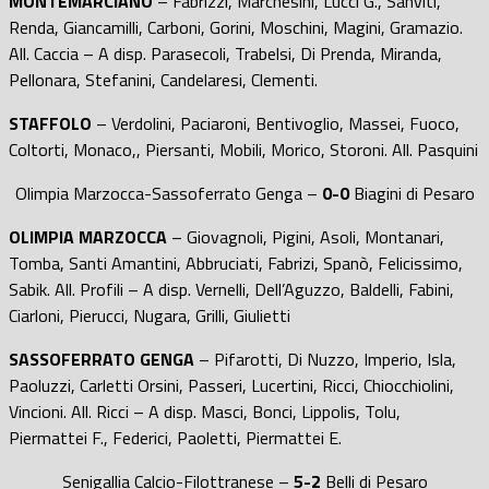
MONTEMARCIANO
– Fabrizzi, Marchesini, Lucci G., Sanviti,
Renda, Giancamilli, Carboni, Gorini, Moschini, Magini, Gramazio.
All. Caccia – A disp. Parasecoli, Trabelsi, Di Prenda, Miranda,
Pellonara, Stefanini, Candelaresi, Clementi.
STAFFOLO
– Verdolini, Paciaroni, Bentivoglio, Massei, Fuoco,
Coltorti, Monaco,, Piersanti, Mobili, Morico, Storoni. All. Pasquini
Olimpia Marzocca-Sassoferrato Genga –
0-0
Biagini di Pesaro
OLIMPIA MARZOCCA
– Giovagnoli, Pigini, Asoli, Montanari,
Tomba, Santi Amantini, Abbruciati, Fabrizi, Spanò, Felicissimo,
Sabik. All. Profili – A disp. Vernelli, Dell’Aguzzo, Baldelli, Fabini,
Ciarloni, Pierucci, Nugara, Grilli, Giulietti
SASSOFERRATO GENGA
– Pifarotti, Di Nuzzo, Imperio, Isla,
Paoluzzi, Carletti Orsini, Passeri, Lucertini, Ricci, Chiocchiolini,
Vincioni. All. Ricci – A disp. Masci, Bonci, Lippolis, Tolu,
Piermattei F., Federici, Paoletti, Piermattei E.
Senigallia Calcio-Filottranese –
5-2
Belli di Pesaro