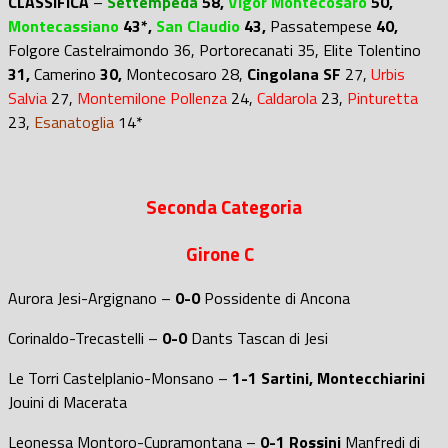
CLASSIFICA
–
Settempeda
58,
Vigor Montecosaro
50,
Montecassiano
43*,
San Claudio
43,
Passatempese
40,
Folgore Castelraimondo
36,
Portorecanati
35
,
Elite Tolentino
31,
Camerino
30,
Montecosaro
28
,
Cingolana SF
27,
Urbis
Salvia
27,
Montemilone Pollenza
24,
Caldarola
23,
Pinturetta
23,
Esanatoglia
14*
Seconda Categoria
Girone C
Aurora Jesi-Argignano –
0-0
Possidente di Ancona
Corinaldo-Trecastelli –
0-0
Dants Tascan di Jesi
Le Torri Castelplanio-Monsano –
1-1
Sartini, Montecchiarini
Jouini di Macerata
Leonessa Montoro-Cupramontana –
0-1
Rossini
Manfredi di