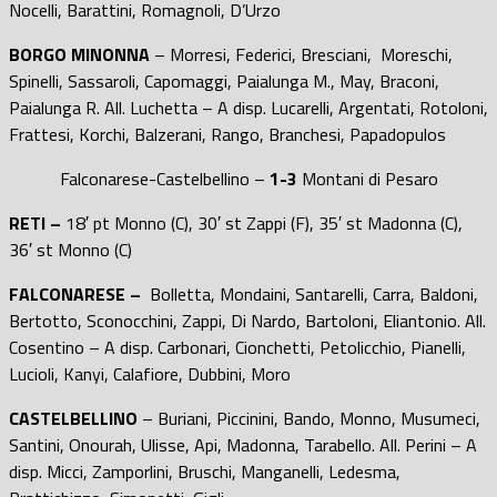
Nocelli, Barattini, Romagnoli, D’Urzo
BORGO MINONNA
– Morresi, Federici, Bresciani, Moreschi,
Spinelli, Sassaroli, Capomaggi, Paialunga M., May, Braconi,
Paialunga R. All. Luchetta – A disp. Lucarelli, Argentati, Rotoloni,
Frattesi, Korchi, Balzerani, Rango, Branchesi, Papadopulos
Falconarese-Castelbellino –
1-3
Montani di Pesaro
RETI –
18′ pt Monno (C), 30′ st Zappi (F), 35′ st Madonna (C),
36′ st Monno (C)
FALCONARESE –
Bolletta, Mondaini, Santarelli, Carra, Baldoni,
Bertotto, Sconocchini, Zappi, Di Nardo, Bartoloni, Eliantonio. All.
Cosentino – A disp. Carbonari, Cionchetti, Petolicchio, Pianelli,
Lucioli, Kanyi, Calafiore, Dubbini, Moro
CASTELBELLINO
– Buriani, Piccinini, Bando, Monno, Musumeci,
Santini, Onourah, Ulisse, Api, Madonna, Tarabello. All. Perini – A
disp. Micci, Zamporlini, Bruschi, Manganelli, Ledesma,