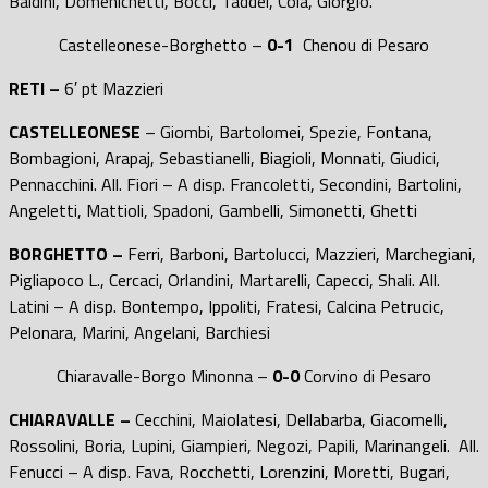
Baldini, Domenichetti, Bocci, Taddei, Cola, Giorgio.
Castelleonese-Borghetto –
0-1
Chenou di Pesaro
RETI –
6′ pt Mazzieri
CASTELLEONESE
– Giombi, Bartolomei, Spezie, Fontana,
Bombagioni, Arapaj, Sebastianelli, Biagioli, Monnati, Giudici,
Pennacchini. All. Fiori – A disp. Francoletti, Secondini, Bartolini,
Angeletti, Mattioli, Spadoni, Gambelli, Simonetti, Ghetti
BORGHETTO –
Ferri, Barboni, Bartolucci, Mazzieri, Marchegiani,
Pigliapoco L., Cercaci, Orlandini, Martarelli, Capecci, Shali. All.
Latini – A disp. Bontempo, Ippoliti, Fratesi, Calcina Petrucic,
Pelonara, Marini, Angelani, Barchiesi
Chiaravalle-Borgo Minonna –
0-0
Corvino di Pesaro
CHIARAVALLE –
Cecchini, Maiolatesi, Dellabarba, Giacomelli,
Rossolini, Boria, Lupini, Giampieri, Negozi, Papili, Marinangeli. All.
Fenucci – A disp. Fava, Rocchetti, Lorenzini, Moretti, Bugari,