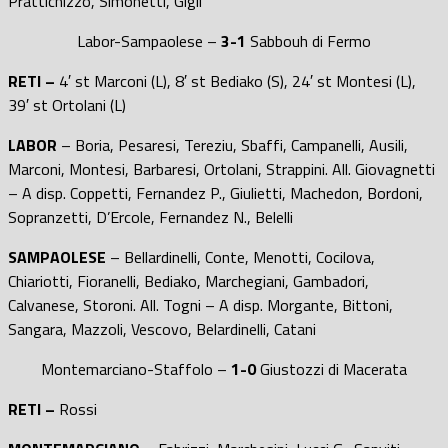
Prattichizzo, Simonetti, Gigli
Labor-Sampaolese –
3
-1
Sabbouh di Fermo
RETI –
4′ st Marconi (L), 8′ st Bediako (S), 24′ st Montesi (L),
39′ st Ortolani (L)
LABOR
– Boria, Pesaresi, Tereziu, Sbaffi, Campanelli, Ausili,
Marconi, Montesi, Barbaresi, Ortolani, Strappini. All. Giovagnetti
– A disp. Coppetti, Fernandez P., Giulietti, Machedon, Bordoni,
Sopranzetti, D’Ercole, Fernandez N., Belelli
SAMPAOLESE
– Bellardinelli, Conte, Menotti, Cocilova,
Chiariotti, Fioranelli, Bediako, Marchegiani, Gambadori,
Calvanese, Storoni. All. Togni – A disp. Morgante, Bittoni,
Sangara, Mazzoli, Vescovo, Belardinelli, Catani
Montemarciano-Staffolo –
1-0
Giustozzi di Macerata
RETI –
Rossi