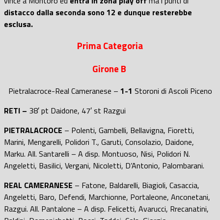
vince a Montoro ed
entra in zona play off
ma i punti di
distacco dalla seconda sono 12 e dunque resterebbe
esclusa.
Prima Categoria
Girone B
Pietralacroce-Real Cameranese –
1-1
Storoni di Ascoli Piceno
RETI –
38′ pt Daidone, 47′ st Razgui
PIETRALACROCE
– Polenti, Gambelli, Bellavigna, Fioretti,
Marini, Mengarelli, Polidori T., Garuti, Consolazio, Daidone,
Marku. All. Santarelli – A disp. Montuoso, Nisi, Polidori N.
Angeletti, Basilici, Vergani, Nicoletti, D’Antonio, Palombarani.
REAL CAMERANESE
– Fatone, Baldarelli, Biagioli, Casaccia,
Angeletti, Baro, Defendi, Marchionne, Portaleone, Anconetani,
Razgui. All. Pantalone – A disp. Felicetti, Avarucci, Rrecanatini,