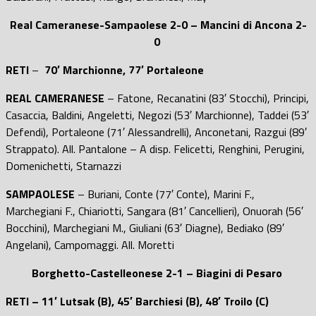
Real Cameranese-Sampaolese 2-0 – Mancini di Ancona 2-
0
RETI
–
70′
Marchionne, 77′ Portaleone
REAL CAMERANESE
– Fatone, Recanatini (83′ Stocchi), Principi,
Casaccia, Baldini, Angeletti, Negozi (53′ Marchionne), Taddei (53′
Defendi), Portaleone (71′ Alessandrelli), Anconetani, Razgui (89′
Strappato). All. Pantalone – A disp. Felicetti, Renghini, Perugini,
Domenichetti, Starnazzi
SAMPAOLESE
– Buriani, Conte (77′ Conte), Marini F.,
Marchegiani F., Chiariotti, Sangara (81′ Cancellieri), Onuorah (56′
Bocchini), Marchegiani M., Giuliani (63′ Diagne), Bediako (89′
Angelani), Campomaggi. All. Moretti
Borghetto-Castelleonese 2-1 – Biagini di Pesaro
RETI – 11′ Lutsak (B), 45′ Barchiesi (B), 48′ Troilo (C)