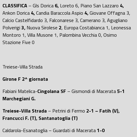
CLASSIFICA
– Gls Dorica
6,
Loreto
6,
Piano San Lazzaro
4,
Ankon Dorica
4,
Candia Baraccola Aspio
4,
Giovane Offagna
3,
Calcio Castelfidardo
3,
Falconarese
3,
Camerano
3,
Agugliano
Polverigi
3,
Nuova Sirolese
2
,
Europa Costabianca
1,
Leonessa
Montoro
1
,
Villa Musone
1,
Palombina Vecchia
0,
Osimo
Stazione Five
0
Treiese-Villa Strada
Girone F
2^ giornata
Fabiani Matelica-
Cingolana SF
– Gismondi di Macerata
5-1
Marchegiani G.
Treiese-Villa Strada
– Petrini di Fermo
2-1 – Fatih (V),
Francucci F. (T), Santanatoglia (T)
Caldarola-Esanatoglia – Guardati di Macerata
1-0