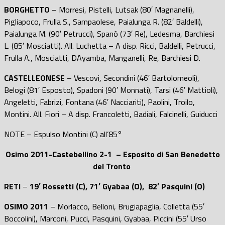
BORGHETTO
– Morresi, Pistelli, Lutsak (80′ Magnanelli),
Pigliapoco, Frulla S., Sampaolese, Paialunga R. (82′ Baldelli),
Paialunga M. (90′ Petrucci), Spanò (73′ Re), Ledesma, Barchiesi
L. (85′ Mosciatti). All. Luchetta – A disp. Ricci, Baldelli, Petrucci,
Frulla A., Mosciatti, DAyamba, Manganelli, Re, Barchiesi D.
CASTELLEONESE
– Vescovi, Secondini (46′ Bartolomeoli),
Belogi (81′ Esposto), Spadoni (90′ Monnati), Tarsi (46′ Mattioli),
Angeletti, Fabrizi, Fontana (46′ Nacciariti), Paolini, Troilo,
Montini. All. Fiori – A disp. Francoletti, Badiali, Falcinelli, Guiducci
NOTE – Espulso Montini (C) all’85°
Osimo 2011-Castebellino 2-1 – Esposito di San Benedetto
del Tronto
RETI
–
19′ Rossetti (C), 71′ Gyabaa (O), 82′ Pasquini (O)
OSIMO 2011
– Morlacco, Belloni, Brugiapaglia, Colletta (55′
Boccolini), Marconi, Pucci, Pasquini, Gyabaa, Piccini (55′ Urso