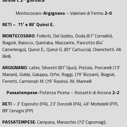
Girone C
2^ giornata
Montecosaro-
Argignano
– Valeriani di Fermo
2-0
RETI – 71′ e 83′ Quinzi E.
MONTECOSARO
: Follenti, Del Gobbo, Doda (67′ Corradini),
Biagioli, Baiocco, Quintaba, Mazzante, Pancotto (64′
Camerlengo), Quinzi E., Quinzi G. (87′ Cartuccia), Chierichetti. All.
Birilli.
ARGIGNANO
: Latini, Silvestri (87′ Gjuci), Pistola, Porcarelli (73′
Mariani), Gobbi, Galuppa, Orfei, Raggi, (79′ Bizzarri), Biagioli,
Ferretti, Carmenati M. (79′ Rasino). All. Mannelli
Passatempese
-Potenza Picena – Rossetti di Ancona
2-2
RETI
– 3′ Esposito (PA), 23′ Donzelli (PA), 49′ Morbidelli (PP),
89′ Cervigni (PP)
PASSATEMPESE
: Campana, Maraschio (73′ Capomagi),