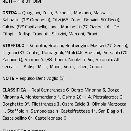
RETI
– 4′ e 31′ Olivi
OSTRA –
Quagliani, Zollo, Bachetti, Marzano, Massacci,
Sabbatini (78′ Omenetti), Olivi (65′ Zupo), Bonvini (60′ Becci),
Calcina (88′ Capitanelli), Landi, Marchetti (77′ Ciarloni). All. De
Filippi – A disp. Tranquilli, Stulzini, Marconi, Pirani
STAFFOLO
– Verdolini, Brocani, Bentivoglio, Massei (77′ Generi),
Dignani (37′ Conte), Romagnoli, Vitali (46′ Bruschi), Piersanti (70′
Zannini R.), Storoni A. (88′ Tiberi), Nicoletti Pini, Stronati. All.
Ceccacci – A disp. Micci, Marini, Veroli, Tiberi, Cerioni
NOTE
– espulso Bentivoglio (S)
CLASSIFICA
– Real Cameranese
6
, Borgo Minonna
6,
Borgo
Minonna
4,
Montemarciano
4,
Osimo 2011
4,
Pietralacroce
3,
Borghetto
3*,
Filottranese
3,
Ostra
Calcio
3,
Olimpia Marzocca
1,
Staffolo
1,
Sampaolese
1,
Castelfrettese
1
*,
San Biagio
1
,
Castelbellino
0*,
Castelleonese
0