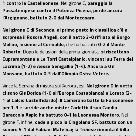
1 contro la Castelleonese
. Nel girone C,
pareggia la
Passatempese contro il Potenza Picena, perde ancora
l’Argignano, battuto 2-0 dal Montecosaro.
Nel girone C di Seconda, al primo posto in classifica c’è a
sorpresa il Rosora Angeli, con il netto 3-0 rifilato al Borgo
Molino, insieme al Corinaldo,
che ha battuto
0-2 il Monte
Roberto.
Dopo le delusioni della prima giornata,
si riscattano
Cupramontana e Le Torri Castelplanio, vincenti su Terre del
Lacrima (1-2) e Aesse Senigallia (1-4).
Ancora a 0 il
Monsano, battuto 0-3 dall’Olimpia Ostra Vetere.
Vince la Serrana di misura sull’Aurora Jesi.
Nel girone D in vetta
ci sono Gls Dorica (1-0 all’Europa Costabianca) e Loreto (2-
1 al Calcio Castelfidardo). Il Camerano batte la Falconarese
per 1-3
e s
orride anche mister Carletti: il suo Candia
Baraccola Aspio ha battuto 0-1 la Leonessa Montoro
. Nel
girone F, infine,
cade a picco la Cingolana SF, battuta con un
sonoro 5-1 dal Fabiani Matelica; la Treiese rimonta il Villa