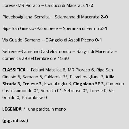
Lorese-MR Pioraco – Carducci di Macerata
1-2
Pievebovigliana-Serralta – Sciamanna di Macerata
2-0
Ripe San Ginesio-Palombese – Speranza di Fermo
2-1
Vis Gualdo-Sarnano – D’Angelo di Ascoli Piceno
0-1
Sefrense-Camerino Castelraimondo – Razgui di Macerata –
domenica 29 settembre ore 15.30
CLASSIFICA
– Fabiani Matelica 6, MR Pioraco 6, Ripe San
Ginesio 6, Sarnano 6, Caldarola 3*, Pievebovigliana 3,
Villa
Strada 3,
Treiese 3,
Esanatoglia 3,
Cingolana SF 3
, Camerino
Castelraimondo 0*, Serralta 0*, Sefrense 0*, Lorese 0, Vis
Gualdo 0, Palombese 0
LEGENDA
: *=una partita in meno
(g.g. ed e.s.)