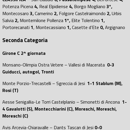
Potenza Picena
4,
Real Elpidiense
4,
Borgo Mogliano
3*,
Montecosaro
3,
Camerino
2,
Folgore Castelraimondo
2,
Urbis
Salvia
2,
Montemilone Pollenza
1*,
Elite Tolentino
1,
Portorecanati
1
, Montecassiano
1,
Casette d’Ete
0,
Argignano
Seconda Categoria
Girone C
2^ giornata
Monsano-Olimpia Ostra Vetere – Vallesi di Macerata
0-3
Guiducci, autogol, Tronti
Monte Porzio-Trecastelli – Sgreccia di Jesi
1-1 Stablum (M),
Rosi (T)
Aesse Senigallia-Le Torri Castelplanio – Simonetti di Ancona
1-
4 Gavalotti (S), Montecchiarini (C), Moreschi, Moreschi,
Moreschi (C)
Avis Arcevia-Chiaravalle – Dants Tascan di Jesi
0-0