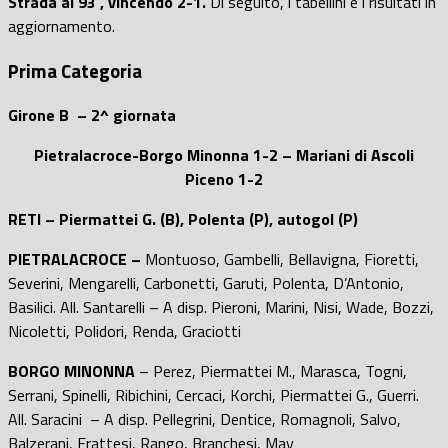
Strada al 93′, vincendo 2-1.
Di seguito, i tabellini e i risultati in
aggiornamento.
Prima Categoria
Girone B –
2^ giornata
Pietralacroce-Borgo Minonna 1-2 – Mariani di Ascoli
Piceno 1-2
RETI – Piermattei G. (B), Polenta (P), autogol (P)
PIETRALACROCE –
Montuoso, Gambelli, Bellavigna, Fioretti,
Severini, Mengarelli, Carbonetti, Garuti, Polenta, D’Antonio,
Basilici. All. Santarelli – A disp. Pieroni, Marini, Nisi, Wade, Bozzi,
Nicoletti, Polidori, Renda, Graciotti
BORGO MINONNA
– Perez, Piermattei M., Marasca, Togni,
Serrani, Spinelli, Ribichini, Cercaci, Korchi, Piermattei G., Guerri.
All. Saracini – A disp. Pellegrini, Dentice, Romagnoli, Salvo,
Balzerani, Frattesi, Rango, Branchesi, May