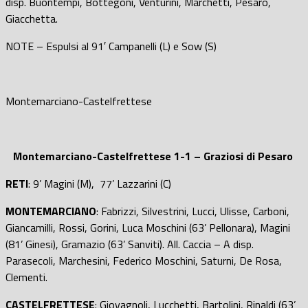
disp. Buontempi, Bottegoni, Venturini, Marchetti, Pesaro,
Giacchetta.
NOTE – Espulsi al 91′ Campanelli (L) e Sow (S)
Montemarciano-Castelfrettese
Montemarciano-Castelfrettese 1-1 – Graziosi di Pesaro
RETI
: 9’ Magini (M), 77’ Lazzarini (C)
MONTEMARCIANO
: Fabrizzi, Silvestrini, Lucci, Ulisse, Carboni,
Giancamilli, Rossi, Gorini, Luca Moschini (63’ Pellonara), Magini
(81’ Ginesi), Gramazio (63’ Sanviti). All. Caccia – A disp.
Parasecoli, Marchesini, Federico Moschini, Saturni, De Rosa,
Clementi.
CASTELFRETTESE
: Giovagnoli, Lucchetti, Bartolini, Rinaldi (63’