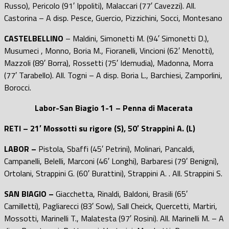
Russo), Pericolo (91′ Ippoliti), Malaccari (77′ Cavezzi). All.
Castorina – A disp. Pesce, Guercio, Pizzichini, Socci, Montesano
CASTELBELLINO
– Maldini, Simonetti M. (94′ Simonetti D.),
Musumeci , Monno, Boria M., Fioranelli, Vincioni (62′ Menotti),
Mazzoli (89′ Borra), Rossetti (75′ Idemudia), Madonna, Morra
(77′ Tarabello). All. Togni – A disp. Boria L., Barchiesi, Zamporlini,
Borocci.
Labor-San Biagio 1-1 – Penna di Macerata
RETI – 21′ Mossotti su rigore (S), 50′ Strappini A. (L)
LABOR –
Pistola, Sbaffi (45′ Petrini), Molinari, Pancaldi,
Campanelli, Belelli, Marconi (46′ Longhi), Barbaresi (79′ Benigni),
Ortolani, Strappini G. (60′ Burattini), Strappini A. . All. Strappini S.
SAN BIAGIO –
Giacchetta, Rinaldi, Baldoni, Brasili (65′
Camilletti), Pagliarecci (83′ Sow), Sall Cheick, Quercetti, Martiri,
Mossotti, Marinelli T., Malatesta (97′ Rosini). All. Marinelli M. – A