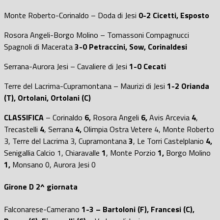
Monte Roberto-Corinaldo – Doda di Jesi
0-2 Cicetti, Esposto
Rosora Angeli-Borgo Molino – Tomassoni Compagnucci
Spagnoli di Macerata
3-0 Petraccini, Sow, Corinaldesi
Serrana-Aurora Jesi – Cavaliere di Jesi
1-0 Cecati
Terre del Lacrima-Cupramontana – Maurizi di Jesi
1-2 Orianda
(T), Ortolani, Ortolani (C)
CLASSIFICA
– Corinaldo
6,
Rosora Angeli
6,
Avis Arcevia
4
,
Trecastelli
4
, Serrana
4,
Olimpia Ostra Vetere
4,
Monte Roberto
3
,
Terre del Lacrima
3
, Cupramontana
3
,
Le Torri Castelplanio
4,
Senigallia Calcio
1
, Chiaravalle
1
, Monte Porzio
1,
Borgo Molino
1,
Monsano
0
, Aurora Jesi
0
Girone D
2^ giornata
Falconarese-Camerano
1-3 – Bartoloni (F), Francesi (C),