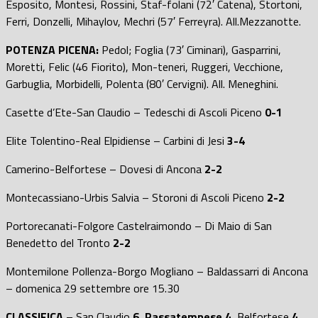
Esposito, Montesi, Rossini, Staf-folani (72′ Catena), Stortoni,
Ferri, Donzelli, Mihaylov, Mechri (57′ Ferreyra). All.Mezzanotte.
POTENZA PICENA:
Pedol; Foglia (73′ Ciminari), Gasparrini,
Moretti, Felic (46 Fiorito), Mon-teneri, Ruggeri, Vecchione,
Garbuglia, Morbidelli, Polenta (80′ Cervigni). All. Meneghini.
Casette d’Ete-San Claudio – Tedeschi di Ascoli Piceno
0-1
Elite Tolentino-Real Elpidiense – Carbini di Jesi
3-4
Camerino-Belfortese – Dovesi di Ancona
2-2
Montecassiano-Urbis Salvia – Storoni di Ascoli Piceno
2-2
Portorecanati-Folgore Castelraimondo – Di Maio di San
Benedetto del Tronto
2-2
Montemilone Pollenza-Borgo Mogliano – Baldassarri di Ancona
– domenica 29 settembre ore 15.30
CLASSIFICA
–
San Claudio
6, Passatempese
4,
Belfortese
4,