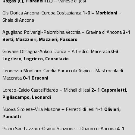
Rogas (C), Fioranelli (C)
– Varlese di Jesi
Gls Dorica Ancona-Europa Costabianca
1-0 – Morbidoni
–
Shala di Ancona
Agugliano Polverigi-Palombina Vecchia – Gravina di Ancona
3-1
Berti, Maszzieri, Mazzieri, Passaro
Giovane Offagna-Ankon Dorica – Alfredi di Macerata
0-3
Logrieco, Logrieco, Consolazio
Leonessa Montoro-Candia Baraccola Aspio – Mastrocola di
Macerata
0-1 Braconi
Loreto-Calcio Castelfidardo – Micheli di Jesi
2- 1 Caporaletti,
Pigliacampo, Leonardi
Nuova Sirolese-Villa Musone – Ferretti di Jesi
1-1 Olivieri,
Pandolfi
Piano San Lazzaro-Osimo Stazione – Dhamo di Ancona
4-1