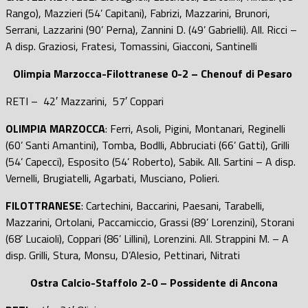
Rango), Mazzieri (54’ Capitani), Fabrizi, Mazzarini, Brunori,
Serrani, Lazzarini (90’ Perna), Zannini D. (49’ Gabrielli). All. Ricci –
A disp. Graziosi, Fratesi, Tomassini, Giacconi, Santinelli
Olimpia Marzocca-Filottranese 0-2 – Chenouf di Pesaro
RETI –
42′
Mazzarini, 57′ Coppari
OLIMPIA MARZOCCA
: Ferri, Asoli, Pigini, Montanari, Reginelli
(60’ Santi Amantini), Tomba, Bodlli, Abbruciati (66’ Gatti), Grilli
(54’ Capecci), Esposito (54’ Roberto), Sabik. All. Sartini – A disp.
Vernelli, Brugiatelli, Agarbati, Musciano, Polieri.
FILOTTRANESE
: Cartechini, Baccarini, Paesani, Tarabelli,
Mazzarini, Ortolani, Paccamiccio, Grassi (89’ Lorenzini), Storani
(68’ Lucaioli), Coppari (86’ Lillini), Lorenzini. All. Strappini M. – A
disp. Grilli, Stura, Monsu, D’Alesio, Pettinari, Nitrati
Ostra Calcio-Staffolo 2-0 – Possidente di Ancona