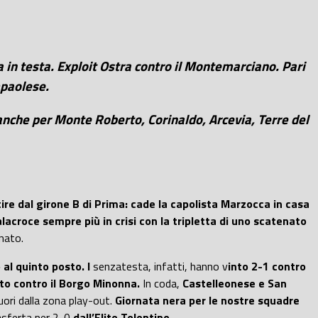
la in testa. Exploit Ostra contro il Montemarciano. Pari
mpaolese.
 anche per Monte Roberto, Corinaldo, Arcevia, Terre del
re dal girone B di Prima: cade la capolista Marzocca in casa
alacroce sempre più in crisi con la tripletta di uno scatenato
nato.
al quinto posto. I
senzatesta, infatti, hanno v
into 2-1 contro
to contro il Borgo Minonna.
In coda,
Castelleonese e San
uori dalla zona play-out.
Giornata nera per le nostre squadre
asferta per 2-0
dall’Elite Tolentino.