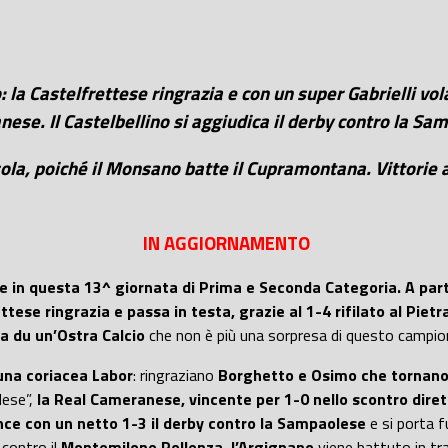
: la Castelfrettese ringrazia e con un super Gabrielli vo
ese. Il Castelbellino si aggiudica il derby contro la Sa
a sola, poiché il Monsano batte il Cupramontana. Vittorie
IN AGGIORNAMENTO
in questa 13^ giornata di Prima e Seconda Categoria. A parti
tese ringrazia e passa in testa, grazie al 1-4 rifilato al Pietr
a du un’Ostra Calcio
che non è più una sorpresa di questo campio
una coriacea Labor
: ringraziano
Borghetto e Osimo che tornano 
Nese”,
la Real Cameranese, vincente per 1-0 nello scontro diret
nce con un netto 1-3 il derby contro la Sampaolese
e si porta f
contro il
Montemilone Pollenza
,
l’Argignano
viene battuto in tr