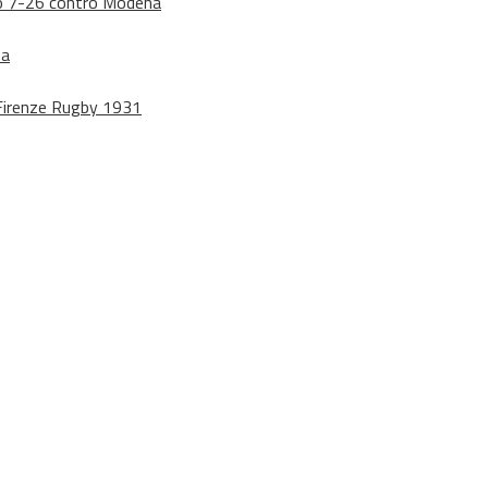
dono 7-26 contro Modena
na
o Firenze Rugby 1931