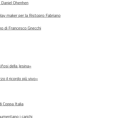
o Daniel Ohenhen
lay maker per la Ristopro Fabriano
rno di Francesco Gnecchi
ifosi della Jesina»
zo il ricordo più vivo»
i Coppa Italia
aumentano i carichi