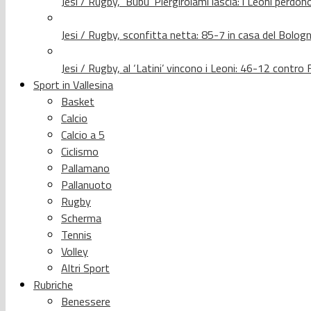
Jesi / Rugby, ‘Bubu’ Piergirolami lascia: i Leoni per
Jesi / Rugby, sconfitta netta: 85-7 in casa del Bolog
Jesi / Rugby, al ‘Latini’ vincono i Leoni: 46-12 contr
Sport in Vallesina
Basket
Calcio
Calcio a 5
Ciclismo
Pallamano
Pallanuoto
Rugby
Scherma
Tennis
Volley
Altri Sport
Rubriche
Benessere