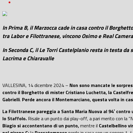
In Prima B, il Marzocca cade in casa contro il Borghetto
tra Labor e Filottranese, vincono Osimo e Real Cameran
In Seconda C, il Le Torri Castelplanio resta in testa d
Lacrima e Chiaravalle
VALLESINA, 14 dicembre 2024 –
Non sono mancate le sorprese 
contro il Borghetto di mister Cristiano Luchetta, la Castelfret
Gabrielli
.
Perde ancora il Montemarciano, questa volta in cas
La Filottranese pareggia a Santa Maria Nuova al 94′ contro 
lo Staffolo.
Risale a un punto dai play-off, a pari merito con la “
Biagio si accontentano di un punto,
mentre il
Castelbellino
vi
nel girone C:
la
Passatempese
perde in casa con un sonoro 1-4 