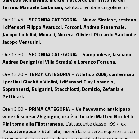
terzino Manuele Carbonari,
salutato ieri dalla Cingolana SF.
Ore 13.45 –
SECONDA CATEGORIA – Nuova Sirolese, restano
i difensori Filippo Avarucci, Forconi, Andrea Fraternale,
Jacopo Lodolini, Monaci, Nocera, Olivieri, Riccardo Santoni e
Jacopo Venturini.
Ore 13.30 –
SECONDA CATEGORIA – Sampaolese, lasciano
Andrea Benigni (al Villa Strada) e Lorenzo Fortuna.
Ore 13.20 –
TERZA CATEGORIA – Atletico 2008, confermati
i portieri Giachè e Violini, i difensori Clay Lorenzini,
Sopranzetti, Bulgarini, Stacchiotti, Domizio, Zefania e
Pettinari.
Ore 13.00 –
PRIMA CATEGORIA – Ve l’avevamo anticipato
venerdì scorso 26 giugno, ora è ufficiale: Matteo Nicoletti
Pini torna alla Filottranese.
L’attaccante classe 1997, ex
Passatempese
e
Staffolo
, inizierà la sua terza esperienza con
la squadra della sua città, dopo aver vestito il biancorosso in