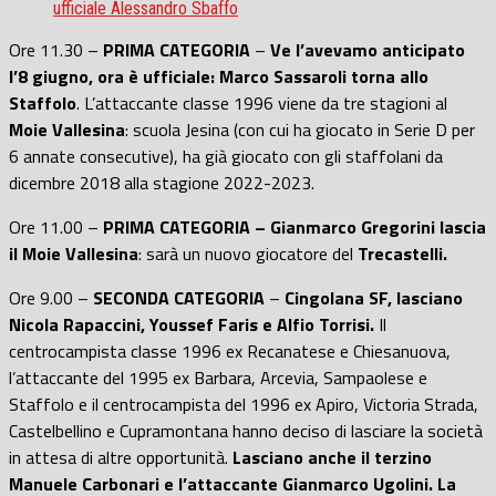
ufficiale Alessandro Sbaffo
Ore 11.30 –
PRIMA CATEGORIA
–
Ve l’avevamo anticipato
l’8 giugno, ora è ufficiale: Marco Sassaroli torna allo
Staffolo
. L’attaccante classe 1996 viene da tre stagioni al
Moie Vallesina
: scuola Jesina (con cui ha giocato in Serie D per
6 annate consecutive), ha già giocato con gli staffolani da
dicembre 2018 alla stagione 2022-2023.
Ore 11.00 –
PRIMA CATEGORIA – Gianmarco Gregorini lascia
il Moie Vallesina
: sarà un nuovo giocatore del
Trecastelli
.
Ore 9.00 –
SECONDA CATEGORIA
–
Cingolana SF, lasciano
Nicola Rapaccini, Youssef Faris e Alfio Torrisi.
Il
centrocampista classe 1996 ex Recanatese e Chiesanuova,
l’attaccante del 1995 ex Barbara, Arcevia, Sampaolese e
Staffolo e il centrocampista del 1996 ex Apiro, Victoria Strada,
Castelbellino e Cupramontana hanno deciso di lasciare la società
in attesa di altre opportunità.
Lasciano anche il terzino
Manuele Carbonari e l’attaccante Gianmarco Ugolini.
La