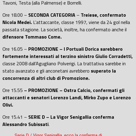
Tavoni, Testa (alla Palmense) e Borrelli.
Ore 18.00 –
SECONDA CATEGORIA
–
Treiese, confermato
Nicola Medei.
L’attaccante, classe 1997, viene da 24 gol nella
passata stagione. La società, inoltre, ha confermato anche il
difensore Tommaso Come.
Ore 16.05 –
PROMOZIONE – I Portuali Dorica sarebbero
fortemente interessati al terzino sinistro Giulio Corradetti,
classe 2008 dall’Agugliano Polverigi. La trattativa sarebbe in
stato avanzato e gli anconetani avrebbero
superato la
concorrenza di altri club di Promozione.
Ore 15.55
– PROMOZIONE – Ostra Calcio, confermati gli
attaccanti e senatori Lorenzo Landi, Mirko Zupo e Lorenzo
Olivi.
Ore 15.41 –
SERIE D – La Vigor Senigallia conferma
Alessandro Subissati
.
Serie D / Vigor Senigallia, ecco la conferma di