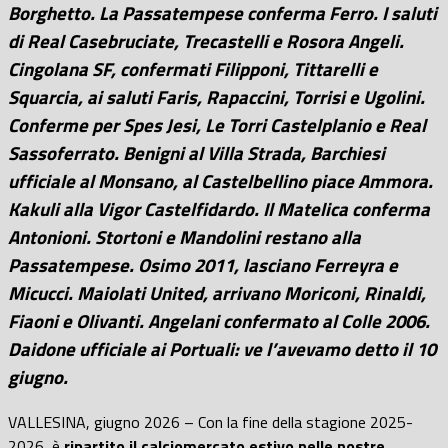
Borghetto. La Passatempese conferma Ferro. I saluti
di Real Casebruciate, Trecastelli e Rosora Angeli.
Cingolana SF, confermati Filipponi, Tittarelli e
Squarcia, ai saluti Faris, Rapaccini, Torrisi e Ugolini.
Conferme per Spes Jesi, Le Torri Castelplanio e Real
Sassoferrato. Benigni al Villa Strada, Barchiesi
ufficiale al Monsano, al Castelbellino piace Ammora.
Kakuli alla Vigor Castelfidardo. Il Matelica conferma
Antonioni. Stortoni e Mandolini restano alla
Passatempese. Osimo 2011, lasciano Ferreyra e
Micucci. Maiolati United, arrivano Moriconi, Rinaldi,
Fiaoni e Olivanti. Angelani confermato al Colle 2006.
Daidone ufficiale ai Portuali: ve l’avevamo detto il 10
giugno.
VALLESINA, giugno 2026 – Con la fine della stagione 2025-
2026, è
ripartito il calciomercato estivo nelle nostre