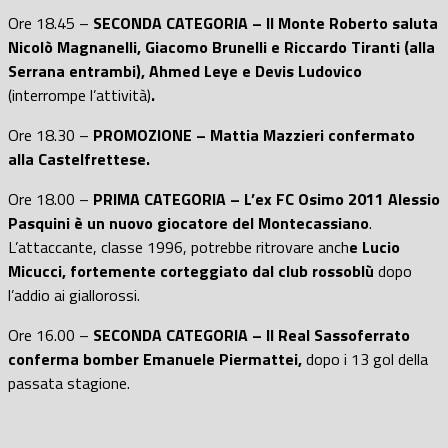
Ore 18.45 –
SECONDA CATEGORIA – Il Monte Roberto saluta
Nicolò Magnanelli, Giacomo Brunelli e Riccardo Tiranti (alla
Serrana entrambi), Ahmed Leye e Devis Ludovico
(interrompe l’attività)
.
Ore 18.30 –
PROMOZIONE – Mattia Mazzieri confermato
alla Castelfrettese.
Ore 18.00 –
PRIMA CATEGORIA – L’ex FC Osimo 2011 Alessio
Pasquini è un nuovo giocatore del Montecassiano
.
L’attaccante, classe 1996, potrebbe ritrovare anch
e Lucio
Micucci, fortemente corteggiato dal club rossoblù
dopo
l’addio ai giallorossi.
Ore 16.00 –
SECONDA CATEGORIA – Il Real Sassoferrato
conferma bomber Emanuele Piermattei,
dopo i 13 gol della
passata stagione.