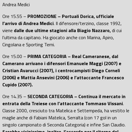
Andrea Medici
Ore 15.55 –
PROMOZIONE – Portuali Dorica, ufficiale
l’arrivo di Andrea Medici
. Il difensore/terzino, classe 1992,
viene
dalle due ultime stagioni alla Biagio Nazzaro,
di cui
l’ultima da capitano. Ha giocato anche con Marina, Apiro,
Cingolana e Sporting Terni.
Ore 15.00 –
PRIMA CATEGORIA – Real Cameranese, dal
Camerano arrivano i difensori Emanuele Maggi (2007) e
Cristian Avarucci (2007), i centrocampisti Diego Corneli
(2006) e Mattia Ansevini (2006) e l’attaccante Francesco
Cupido (2007).
Ore 14.35 –
SECONDA CATEGORIA – Continua il mercato in
entrata della Treiese con l’attaccante Tommaso Vissani
.
Classe 2000, cresciuto tra Matelica e Settempeda, ha vestito le
maglie anche di Fabiani Matelica, Serralta (con 17 gol in un
singolo campionato di Seconda Categoria) e infine San Claudio.
Sarebbe vicinissimo, inoltre, l’accordo per il ritorno del