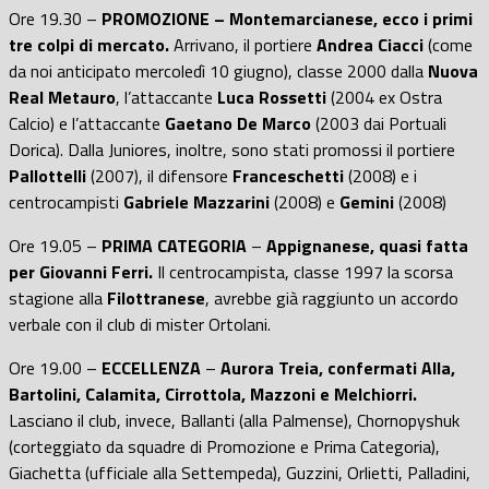
Ore 19.30 –
PROMOZIONE – Montemarcianese, ecco i primi
tre colpi di mercato.
Arrivano, il portiere
Andrea Ciacci
(come
da noi anticipato mercoledì 10 giugno), classe 2000 dalla
Nuova
Real Metauro
, l’attaccante
Luca Rossetti
(2004 ex Ostra
Calcio) e l’attaccante
Gaetano De Marco
(2003 dai Portuali
Dorica). Dalla Juniores, inoltre, sono stati promossi il portiere
Pallottelli
(2007), il difensore
Franceschetti
(2008) e i
centrocampisti
Gabriele
Mazzarini
(2008) e
Gemini
(2008)
Ore 19.05 –
PRIMA CATEGORIA
–
Appignanese, quasi fatta
per Giovanni Ferri.
Il centrocampista, classe 1997 la scorsa
stagione alla
Filottranese
, avrebbe già raggiunto un accordo
verbale con il club di mister Ortolani.
Ore 19.00 –
ECCELLENZA
–
Aurora Treia, confermati Alla,
Bartolini, Calamita, Cirrottola, Mazzoni e Melchiorri.
Lasciano il club, invece, Ballanti (alla Palmense), Chornopyshuk
(corteggiato da squadre di Promozione e Prima Categoria),
Giachetta (ufficiale alla Settempeda), Guzzini, Orlietti, Palladini,