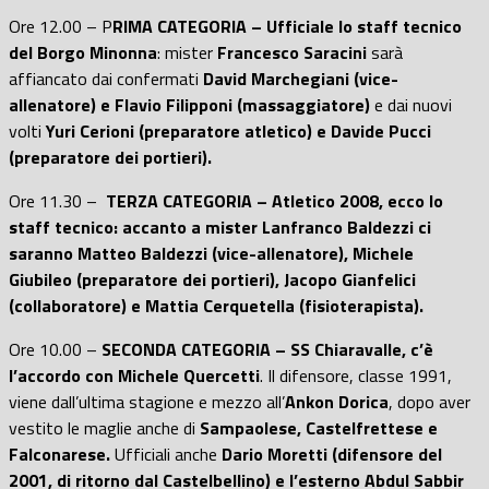
Ore 12.00 – P
RIMA CATEGORIA – Ufficiale lo staff tecnico
del Borgo Minonna
: mister
Francesco Saracini
sarà
affiancato dai confermati
David Marchegiani (vice-
allenatore) e Flavio Filipponi (massaggiatore)
e dai nuovi
volti
Yuri Cerioni (preparatore atletico) e Davide Pucci
(preparatore dei portieri).
Ore 11.30 –
TERZA CATEGORIA – Atletico 2008, ecco lo
staff tecnico: accanto a mister Lanfranco Baldezzi ci
saranno Matteo
Baldezzi (vice-allenatore), Michele
Giubileo (preparatore dei portieri), Jacopo Gianfelici
(collaboratore) e Mattia Cerquetella (fisioterapista).
Ore 10.00 –
SECONDA CATEGORIA – SS Chiaravalle, c’è
l’accordo con Michele Quercetti
. Il difensore, classe 1991,
viene dall’ultima stagione e mezzo all’
Ankon Dorica
, dopo aver
vestito le maglie anche di
Sampaolese, Castelfrettese e
Falconarese.
Ufficiali anche
Dario Moretti (difensore del
2001, di ritorno dal Castelbellino) e l’esterno Abdul Sabbir