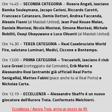
Ore 14.45 –
SECONDA CATEGORIA
–
Rosora Angeli, lasciano
Bamba Souleymane, Jacopo Carloni, Riccardo Carotti,
Francesco Catanzaro, Demis Dottori, Andrea Faccenda,
Alessio Fiaoni
(al Maiolati United),
Jean Paul Kouao Malan,
Daniele Montesi, Nicola Montesi, Simone Montesi, Michele
Nobiliti, Osayi Obayuwana e Luca Olivanti
(al Maiolati United).
Ore 14.30 –
TERZA CATEGORIA – Real Casebruciate World
Fire, salutano Luminari, Medici, Ciccone e Bontempo.
Ore 13.00 –
PRIMA CATEGORIA – Trecastelli, lasciano il club
Luca Grossi
(corteggiato dal Corinaldo)
, Erik Marini e
Alessandro Rosi (entrambi già ufficiali Real Porto
Senigallia), Matteo Fabini
(piace anche lui al Real Porto)
e
Nicholas Carta.
Ore 12.19 –
ECCELLENZA – Alessandro Sbaffo è un nuovo
giocatore dell’Aurora Treia. Confermato Melchiorri.
Eccellenza / Aurora Treia, arriva un pezzo da 90: