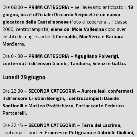
Ore 08.00 –
PRIMA CATEGORIA
– Ve l’avevamo anticipato il
13
giugno, ora è ufficiale: Riccardo Serpicelli è un nuovo
giocatore della Castelleonese
(foto di copertina=
.
Il classe
2000, centrocampista,
viene dal Moie Vallesina
dopo aver
vestito le maglie anche di
Corinaldo, MonSerra e Barbara
MonSerra.
Ore 07.30 –
PRIMA CATEGORIA – Agugliano Polverigi,
confermati i difensori Giombi, Tamburo, Silenzi e Gatto.
Lunedì 29 giugno
Ore 22.30 –
SECONDA CATEGORIA – Aurora Jesi, confermati
il difensore Cristian Benigni, i centrocampisti Davide
Santinelli e Matteo Prattichizzo, l’attaccante Federico
Portcarelli.
Ore 22.15 –
SECONDA CATEGORIA –
Terre del Lacrima
,
confermati i portieri F
rancesco Putignano e Gabriele Giuliani,