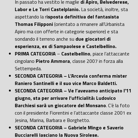
In passato ha vestito le maglie
di Apiro, Belvederese,
Labor e Le Torri Castelplanio.
La società, inoltre, sta
aspettando la r
isposta definitiva del fantasista
Thomas Filipponi
(orientato a rimanere all’Urbanista
Apiro ma con offerte in categorie superiore) e sta
sondando il terreno anche su
due giocatori di
esperienza, ex di Sampaolese e Castelbellino.
PRIMA CATEGORIA
–
Castelbellino
, piace l’attaccante
cingolano
Pietro Ammora
, classe 2007 in forza alla
Settempeda.
SECONDA CATEGORIA – L’Arcevia conferma mister
Raniero Santinelli e il suo vice Marco Baldetti.
SECONDA CATEGORIA – Ve l’avevamo anticipato l’11
giugno, sta per arrivare l’ufficialità: Ludovico
Barchiesi sarà un giocatore del Monsano
. C’è la foto
con il presidente Fiorentini e l’attaccante classe 2001 ex
Jesina, Marina, Barbara e Borghetto.
SECONDA CATEGORIA – Gabriele Mingo e Saverio
Bucciarelli lasciano la Nuova Sirolese.