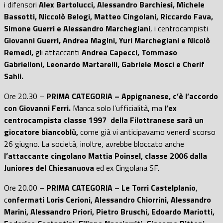
i difensori
Alex Bartolucci, Alessandro Barchiesi, Michele
Bassotti, Niccolò Belogi, Matteo Cingolani, Riccardo Fava,
Simone Guerri e Alessandro Marchegiani
, i centrocampisti
Giovanni Guerri, Andrea Magini, Yuri Marchegiani e Nicolò
Remedi,
gli attaccanti
Andrea Capecci, Tommaso
Gabrielloni, Leonardo Martarelli, Gabriele Mosci e Cherif
Sahli.
Ore 20.30 –
PRIMA CATEGORIA – Appignanese, c’è l’accordo
con Giovanni Ferri.
Manca solo l’ufficialità, ma
l’ex
centrocampista classe 1997 della Filottranese sarà un
giocatore biancoblù,
come già vi anticipavamo venerdì scorso
26 giugno. La società, inoltre, avrebbe bloccato anche
l’attaccante cingolano Mattia Poinsel, classe 2006 dalla
Juniores del Chiesanuova
ed ex Cingolana SF.
Ore 20.00 –
PRIMA CATEGORIA – Le Torri Castelplanio
,
c
onfermati Loris Cerioni, Alessandro Chiorrini, Alessandro
Marini, Alessandro Priori, Pietro Bruschi, Edoardo Mariotti,