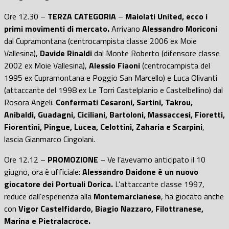
Ore 12.30 –
TERZA CATEGORIA
–
Maiolati United, ecco i
primi movimenti di mercato.
Arrivano
Alessandro Moriconi
dal Cupramontana (centrocampista classe 2006 ex Moie
Vallesina),
Davide Rinaldi
dal Monte Roberto (difensore classe
2002 ex Moie Vallesina),
Alessio Fiaoni
(centrocampista del
1995 ex Cupramontana e Poggio San Marcello) e Luca Olivanti
(attaccante del 1998 ex Le Torri Castelplanio e Castelbellino) dal
Rosora Angeli.
Confermati Cesaroni, Sartini, Takrou,
Anibaldi, Guadagni, Ciciliani, Bartoloni, Massaccesi, Fioretti,
Fiorentini, Pingue, Lucea, Celottini, Zaharia e Scarpini
,
lascia Gianmarco Cingolani.
Ore 12.12 –
PROMOZIONE
– Ve l’avevamo anticipato il 10
giugno, ora è ufficiale:
Alessandro Daidone è un nuovo
giocatore dei Portuali Dorica.
L’attaccante classe 1997,
reduce dall’esperienza alla
Montemarcianese
, ha giocato anche
con
Vigor Castelfidardo, Biagio Nazzaro, Filottranese,
Marina e Pietralacroce.