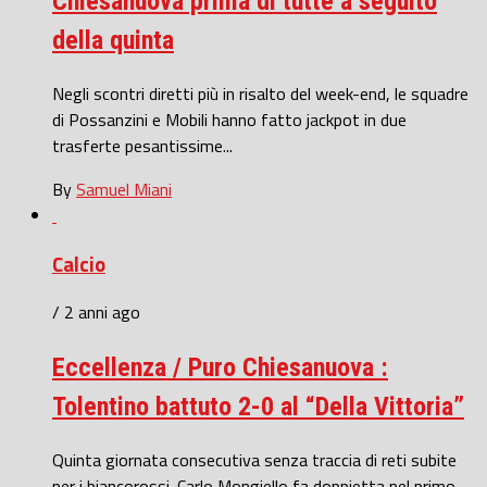
Chiesanuova prima di tutte a seguito
della quinta
Negli scontri diretti più in risalto del week-end, le squadre
di Possanzini e Mobili hanno fatto jackpot in due
trasferte pesantissime...
By
Samuel Miani
Calcio
/ 2 anni ago
Eccellenza / Puro Chiesanuova :
Tolentino battuto 2-0 al “Della Vittoria”
Quinta giornata consecutiva senza traccia di reti subite
per i biancorossi. Carlo Mongiello fa doppietta nel primo