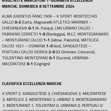
RISULTATI E MARCATORI 1^GIORNATA ECCELLENZA
MARCHE, DOMENICA 8 SETTEMBRE 2024
ALMA JUVENTUS FANO 1906 – K SPORT MONTECCHIO
GALLO
0-2
(Carta, Magnanelli) ATLETICO MARINER –
CHIESANUOVA
0-1
(A. Pasqui), LMV URBINO CALCIO –
FABRIANO CERRETO
1-0
(Bardeggia), M.C.C. MONTEGRANARO
– MONTURANO CALCIO
1-1
(Jallow, Palestini), MATELICA
CALCIO 1921 – OSIMANA
1-0
(Iori), SANGIUSTESE –
PORTUALI CALCIO DORICA
2-0
(Di Giminiani, Crescenzi),
TOLENTINO-MONTEFANO
0-1
(Guzzini), URBANIA-
MACERATESE
0-1
(Cognigni)
CLASSIFICA ECCELLENZA MARCHE
K SPORT 3, SANGIUSTESE 3, CHIESANUOVA 3, MACERATESE
3, MATELICA 3, MONTEFANO 3, URBINO 3, MONTEGRANARO
1, MONTURANO 1, TOLENTINO 0, URBANIA 0, PORTUALI 0,