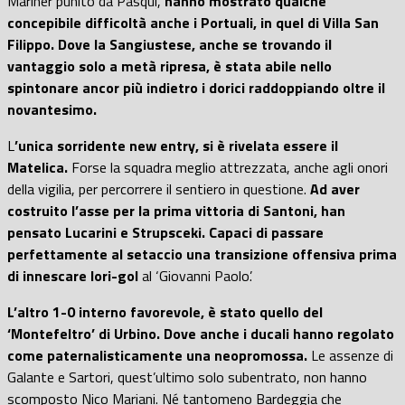
Mariner punito da Pasqui,
hanno mostrato qualche
concepibile difficoltà anche i Portuali, in quel di Villa San
Filippo. Dove la Sangiustese, anche se trovando il
vantaggio solo a metà ripresa, è stata abile nello
spintonare ancor più indietro i dorici raddoppiando oltre il
novantesimo.
L
’unica sorridente new entry, si è rivelata essere il
Matelica.
Forse la squadra meglio attrezzata, anche agli onori
della vigilia, per percorrere il sentiero in questione.
Ad aver
costruito l’asse per la prima vittoria di Santoni, han
pensato Lucarini e Strupsceki. Capaci di passare
perfettamente al setaccio una transizione offensiva prima
di innescare Iori-gol
al ‘Giovanni Paolo’.
L’altro 1-0 interno favorevole, è stato quello del
‘Montefeltro’ di Urbino. Dove anche i ducali hanno regolato
come paternalisticamente una neopromossa.
Le assenze di
Galante e Sartori, quest’ultimo solo subentrato, non hanno
scomposto Nico Mariani. Né tantomeno Bardeggia che