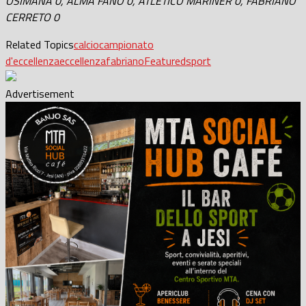
OSIMANA 0, ALMA FANO 0, ATLETICO MARINER 0, FABRIANO
CERRETO 0
Related Topics
calcio
campionato
d'eccellenza
eccellenza
fabriano
Featured
sport
Advertisement