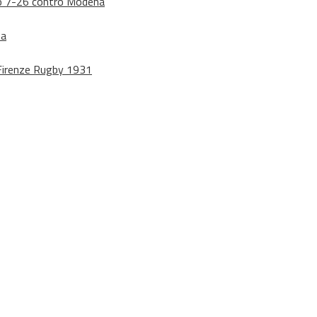
dono 7-26 contro Modena
na
o Firenze Rugby 1931