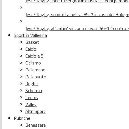
Jesi / Rugby, ‘Bubu’ Piergirolami lascia: i Leoni per
Jesi / Rugby, sconfitta netta: 85-7 in casa del Bolog
Jesi / Rugby, al ‘Latini’ vincono i Leoni: 46-12 contr
Sport in Vallesina
Basket
Calcio
Calcio a 5
Ciclismo
Pallamano
Pallanuoto
Rugby
Scherma
Tennis
Volley
Altri Sport
Rubriche
Benessere