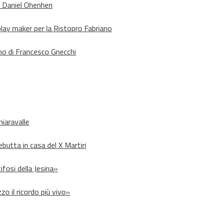
o Daniel Ohenhen
lay maker per la Ristopro Fabriano
rno di Francesco Gnecchi
hiaravalle
debutta in casa del X Martiri
ifosi della Jesina»
zo il ricordo più vivo»