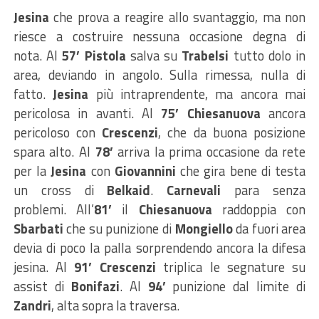
Jesina
che prova a reagire allo svantaggio, ma non
riesce a costruire nessuna occasione degna di
nota. Al
57’ Pistola
salva su
Trabelsi
tutto dolo in
area, deviando in angolo. Sulla rimessa, nulla di
fatto.
Jesina
più intraprendente, ma ancora mai
pericolosa in avanti. Al
75’ Chiesanuova
ancora
pericoloso con
Crescenzi
, che da buona posizione
spara alto. Al
78’
arriva la prima occasione da rete
per la
Jesina
con
Giovannini
che gira bene di testa
un cross di
Belkaid
.
Carnevali
para senza
problemi. All’
81’
il
Chiesanuova
raddoppia con
Sbarbati
che su punizione di
Mongiello
da fuori area
devia di poco la palla sorprendendo ancora la difesa
jesina. Al
91’ Crescenzi
triplica le segnature su
assist di
Bonifazi
. Al
94’
punizione dal limite di
Zandri
, alta sopra la traversa.