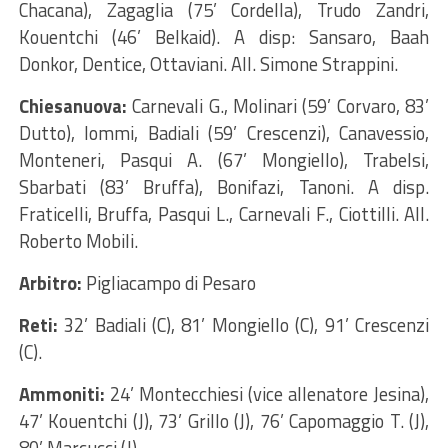
Chacana), Zagaglia (75’ Cordella), Trudo Zandri,
Kouentchi (46’ Belkaid). A disp: Sansaro, Baah
Donkor, Dentice, Ottaviani. All. Simone Strappini.
Chiesanuova:
Carnevali G., Molinari (59’ Corvaro, 83’
Dutto), Iommi, Badiali (59’ Crescenzi), Canavessio,
Monteneri, Pasqui A. (67’ Mongiello), Trabelsi,
Sbarbati (83’ Bruffa), Bonifazi, Tanoni. A disp.
Fraticelli, Bruffa, Pasqui L., Carnevali F., Ciottilli. All.
Roberto Mobili.
Arbitro:
Pigliacampo di Pesaro
Reti:
32’ Badiali (C), 81’ Mongiello (C), 91’ Crescenzi
(C).
Ammoniti:
24’ Montecchiesi (vice allenatore Jesina),
47’ Kouentchi (J), 73’ Grillo (J), 76’ Capomaggio T. (J),
80’ Marcucci (J).