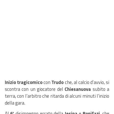
Inizio tragicomico
con
Trudo
che, al calcio d’avvio, si
scontra con un giocatore del
Chiesanuova
subito a
terra, con l’arbitro che ritarda di alcuni minuti l’inizio
della gara.
Al
6’
disimpegno errato della
Jesina
e
Bonifazi
, che