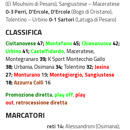
(El Mouhsini di Pesaro), Sangiustese – Maceratese
0-3 Perri, D’Ercole, D’Ercole
(Bogo di Oristano),
Tolentino – Urbino
0-1 Sartori
(Latuga di Pesaro)
CLASSIFICA
Civitanovese
47
;
Montefano
45;
Chiesanuova
42;
Urbino
41;
Castelfidardo,
Maceratese,
Montegranaro
39;
K Sport Montecchio Gallo
38;
Urbania, Osimana
34;
Tolentino
32;
Jesina
27;
Monturano
19;
Montegiorgio,
Sangiustese
18;
Azzurra Colli
16
Promozione diretta
,
play off
,
play
out
,
retrocessione diretta
MARCATORI
reti 14:
Alessandroni (Osimana);