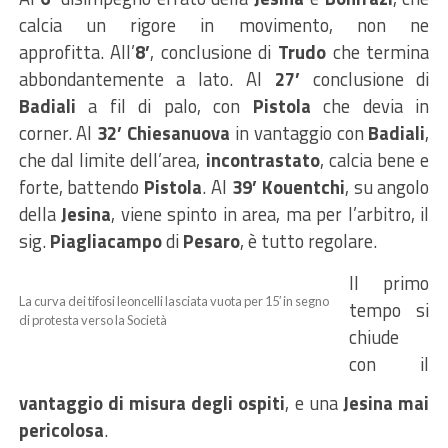
calcia un rigore in movimento, non ne
approfitta. All’
8’
, conclusione di
Trudo
che termina
abbondantemente a lato. Al
27’
conclusione di
Badiali
a fil di palo, con
Pistola
che devia in
corner. Al
32’
Chiesanuova
in vantaggio con
Badiali
,
che dal limite dell’area,
incontrastato
, calcia bene e
forte, battendo
Pistola
. Al
39’ Kouentchi
, su angolo
della
Jesina
, viene spinto in area, ma per l’arbitro, il
sig.
Piagliacampo
di
Pesaro
, è tutto regolare.
Il primo
La curva dei tifosi leoncelli lasciata vuota per 15′ in segno
tempo si
di protesta verso la Società
chiude
con il
vantaggio di misura degli ospiti
, e una
Jesina mai
pericolosa
.