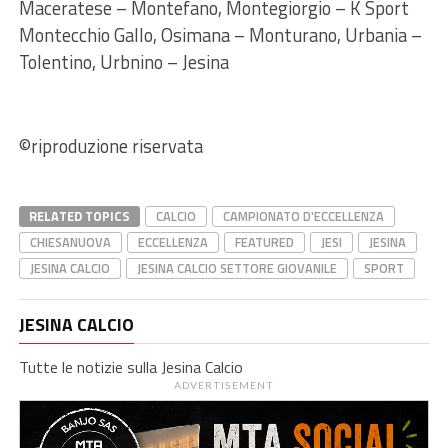
Maceratese – Montefano, Montegiorgio – K Sport
Montecchio Gallo, Osimana – Monturano, Urbania –
Tolentino, Urbnino – Jesina
©riproduzione riservata
RELATED TOPICS
CALCIO
CAMPIONATO D'ECCELLENZA
CHIESANUOVA
ECCELLENZA
FEATURED
JESI
JESINA
JESINA CALCIO
JESINA CALCIO SETTORE GIOVANILE
SPORT
JESINA CALCIO
Tutte le notizie sulla Jesina Calcio
ADVERTISEMENT