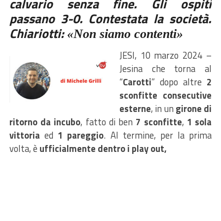
calvario senza fine. Gli ospiti
passano 3-0. Contestata la società.
Chiariotti:
«
Non siamo
conten
ti
»
JESI, 10 marzo 2024 –
Jesina che torna al
“
Carotti
” dopo altre
2
sconfitte consecutive
esterne
, in un
girone di
ritorno da incubo
, fatto di ben
7 sconfitte
,
1 sola
vittoria
ed
1 pareggio
. Al termine, per la prima
volta, è
ufficialmente dentro i play out,