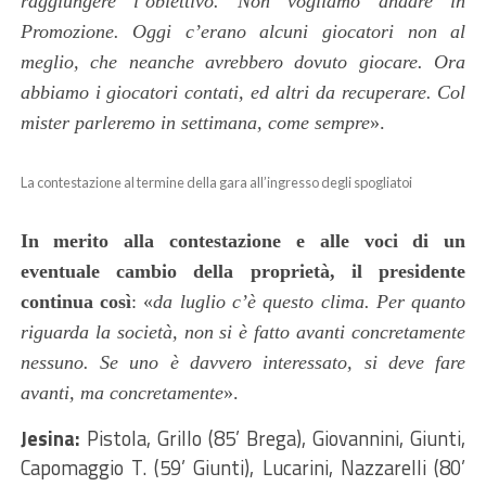
raggiungere l’obiettivo. Non vogliamo andare in
Promozione. Oggi c’erano alcuni giocatori non al
meglio, che neanche avrebbero dovuto giocare.
Ora
a
bbiamo
i
giocatori contati, ed altri da recuperare. Col
mister parleremo in settimana, come sempre
»
.
La contestazione al termine della gara all’ingresso degli spogliatoi
In merito alla contestazione e alle voci di
un
eventuale
cambio della proprietà
, il presidente
continua così
:
«
da luglio c’è questo clima. Per
quanto
riguarda
la società, non si è fatto avanti concretamente
nessuno. Se uno è davvero interessato, si deve fare
avanti, ma concretamente
»
.
Jesina:
Pistola, Grillo (85’ Brega), Giovannini, Giunti,
Capomaggio T. (59’ Giunti), Lucarini, Nazzarelli (80’