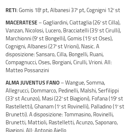
RETI
: Gomis 18′ pt, Albanesi 37′ pt, Cognigni 12′ st
MACERATESE
– Gagliardini, Ciattaglia (26′ st Cilla),
Vanzan, Nicolosi, Lucero, Bracciatelli (35′ st Cirulli),
Marchionni (9′ st Bongelli), Gomis (15′ st Oses),
Cognigni, Albanesi (27′ st Vrioni), Nasic. A
disposizione: Sansaro, Cilla, Bongelli, Ruani,
Compagnucci, Oses, Borgiani, Cirulli, Vrioni. All:
Matteo Possanzini
ALMA JUVENTUS FANO
– Wangue, Somma,
Allegrucci, Dommarco, Pedinelli, Malshi, Serfilippi
(33′ st Acunzo), Masi (22′ st Biagioni), Fofana (19′ st
Rastelletti), Ghanam (1′ st Rovinelli), Palladino (1′ st
Brunetti). A disposizione: Tommasino, Rovinelli,
Brunetti, Mattioli, Rastelletti, Acunzo, Saponaro,
Biagioni. All: Antonio Aiello