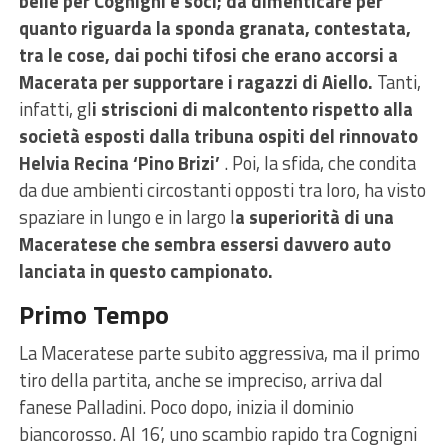
belle per Cognigni e soci; da dimenticare per
quanto riguarda la sponda granata, contestata,
tra le cose, dai pochi tifosi che erano accorsi a
Macerata per supportare i ragazzi di Aiello.
Tanti,
infatti, gl
i striscioni di malcontento rispetto alla
società esposti dalla tribuna ospiti del rinnovato
Helvia Recina ‘Pino Brizi’
. Poi, la sfida, che condita
da due ambienti circostanti opposti tra loro, ha visto
spaziare in lungo e in largo l
a superiorità di una
Maceratese che sembra essersi davvero auto
lanciata in questo campionato.
Primo Tempo
La Maceratese parte subito aggressiva, ma il primo
tiro della partita, anche se impreciso, arriva dal
fanese Palladini. Poco dopo, inizia il dominio
biancorosso. Al 16’, uno scambio rapido tra Cognigni