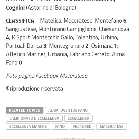
Cognini
(Astorino di Bologna)
CLASSIFICA
– Matelica, Maceratese, Montefano
6
;
Sangiustese, Monturano Campiglione, Chiesanuova
4
; K Sport Montecchio Gallo, Tolentino, Urbino,
Portuali Dorica
3
; Montegranaro
2
; Osimana
1
;
Atletico Mariner, Urbania, Fabriano Cerreto, Alma
Fano
0
Foto pagina Facebook Maceratese
©riproduzione riservata
RELATED TOPICS
ALMA JUVENTUS FANO
CAMPIONATO D'ECCELLENZA
ECCELLENZA
ECCELLENZA MARCHE
FANO
FEATURED
MACERATESE