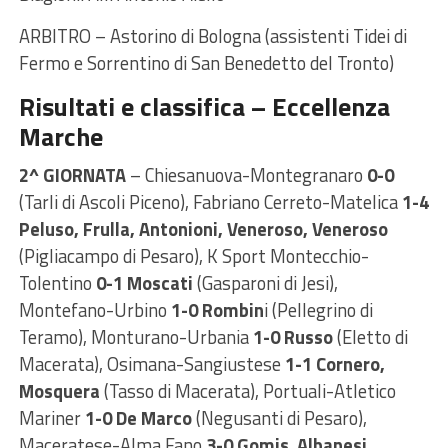
ARBITRO – Astorino di Bologna (assistenti Tidei di
Fermo e Sorrentino di San Benedetto del Tronto)
Risultati e classifica – Eccellenza
Marche
2^ GIORNATA
– Chiesanuova-Montegranaro
0-0
(Tarli di Ascoli Piceno), Fabriano Cerreto-Matelica
1-4
Peluso, Frulla, Antonioni, Veneroso, Veneroso
(Pigliacampo di Pesaro), K Sport Montecchio-
Tolentino
0-1 Moscati
(Gasparoni di Jesi),
Montefano-Urbino
1-0 Rombin
i (Pellegrino di
Teramo), Monturano-Urbania
1-0 Russo
(Eletto di
Macerata), Osimana-Sangiustese
1-1 Cornero,
Mosquera
(Tasso di Macerata), Portuali-Atletico
Mariner
1-0 De Marco
(Negusanti di Pesaro),
Maceratese-Alma Fano
3-0 Gomis
,
Albanesi,