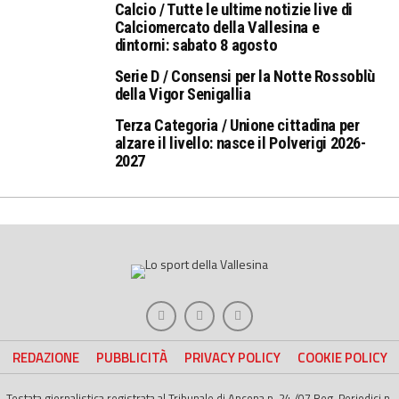
Calcio / Tutte le ultime notizie live di
Calciomercato della Vallesina e
dintorni: sabato 8 agosto
Serie D / Consensi per la Notte Rossoblù
della Vigor Senigallia
Terza Categoria / Unione cittadina per
alzare il livello: nasce il Polverigi 2026-
2027
REDAZIONE
PUBBLICITÀ
PRIVACY POLICY
COOKIE POLICY
Testata giornalistica registrata al Tribunale di Ancona n. 24 /07 Reg. Periodici n.