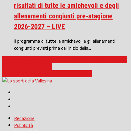
risultati di tutte le amichevoli e degli
allenamenti congiunti pre-stagione
2026-2027 – LIVE
Il programma di tutte le amichevoli e gli allenamenti
congiunti previsti prima dell’inizio della...
Basket Serie B Interregionale / La Goldengas Senigallia cede nel
finale a Civitanova 57-52
Calcio Serie D / Tenkorang alla Vigor Senigallia
Redazione
Pubblicità