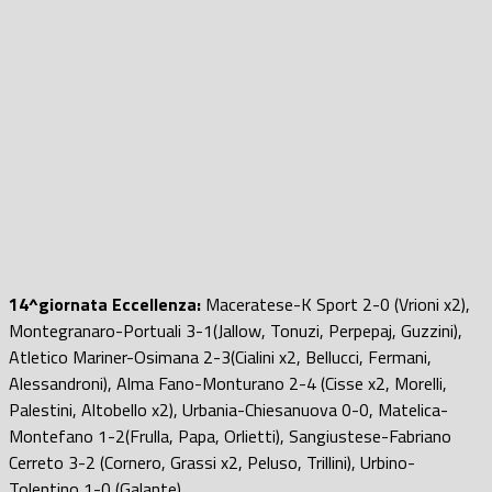
14^giornata Eccellenza:
Maceratese-K Sport 2-0 (Vrioni x2),
Montegranaro-Portuali 3-1(Jallow, Tonuzi, Perpepaj, Guzzini),
Atletico Mariner-Osimana 2-3(Cialini x2, Bellucci, Fermani,
Alessandroni), Alma Fano-Monturano 2-4 (Cisse x2, Morelli,
Palestini, Altobello x2), Urbania-Chiesanuova 0-0, Matelica-
Montefano 1-2(Frulla, Papa, Orlietti), Sangiustese-Fabriano
Cerreto 3-2 (Cornero, Grassi x2, Peluso, Trillini), Urbino-
Tolentino 1-0 (Galante)