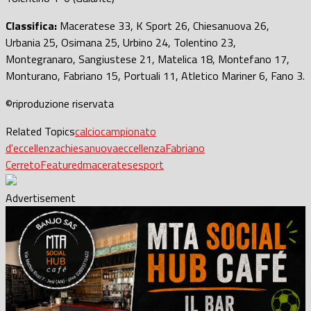
Classifica:
Maceratese 33, K Sport 26, Chiesanuova 26,
Urbania 25, Osimana 25, Urbino 24, Tolentino 23,
Montegranaro, Sangiustese 21, Matelica 18, Montefano 17,
Monturano, Fabriano 15, Portuali 11, Atletico Mariner 6, Fano 3.
©riproduzione riservata
Related Topics
calcio
campionato
d'eccellenza
chiesanuova
eccellenza
Fabriano
Cerreto
Featured
maceratese
sport
Advertisement