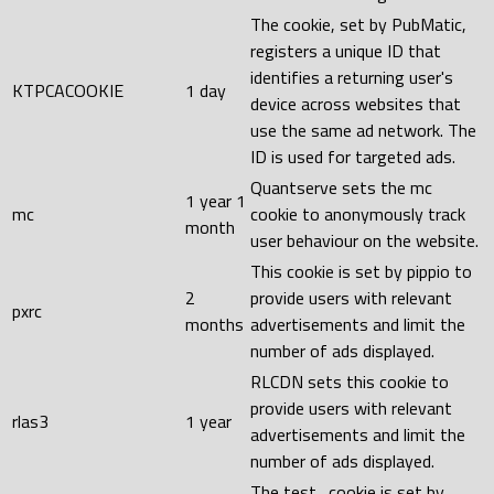
The cookie, set by PubMatic,
registers a unique ID that
identifies a returning user's
KTPCACOOKIE
1 day
device across websites that
use the same ad network. The
ID is used for targeted ads.
Quantserve sets the mc
1 year 1
mc
cookie to anonymously track
month
user behaviour on the website.
This cookie is set by pippio to
2
provide users with relevant
pxrc
months
advertisements and limit the
number of ads displayed.
RLCDN sets this cookie to
provide users with relevant
rlas3
1 year
advertisements and limit the
number of ads displayed.
The test_cookie is set by