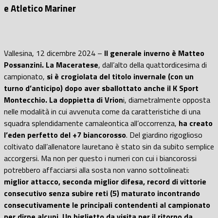
e Atletico Mariner
Vallesina, 12 dicembre 2024 –
Il generale inverno è Matteo
Possanzini.
La Maceratese
, dall’alto della quattordicesima di
campionato,
si è crogiolata del titolo invernale (con un
turno d’anticipo) dopo aver sballottato anche il K Sport
Montecchio.
La doppietta di Vrion
i, diametralmente opposta
nelle modalità in cui avvenuta come da caratteristiche di una
squadra splendidamente camaleontica all’occorrenza,
ha creato
l’eden perfetto del +7 biancorosso
. Del giardino rigoglioso
coltivato dall’allenatore lauretano è stato sin da subito semplice
accorgersi. Ma non per questo i numeri con cui i biancorossi
potrebbero affacciarsi alla sosta non vanno sottolineati:
miglior attacco, seconda miglior difesa, record di vittorie
consecutivo senza subire reti (5) maturato incontrando
consecutivamente le principali contendenti al campionato
per dirne alcuni. Un biglietto da visita per il ritorno da