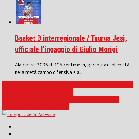
Basket B interregionale / Taurus Jesi,
ufficiale l’ingaggio di Giulio Morigi
Ala classe 2006 di 195 centimetri, garantisce intensità
nella metà campo difensiva e a...
Basket / Settore giovanile, Gianluca Pizi confermato alla guida
della Basket Jesi Academy Taurus
Basket / Jesi Academy, game over: ufficiale la rinuncia al
campionato di Serie B Nazionale