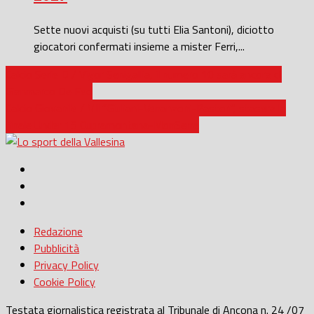
Sette nuovi acquisti (su tutti Elia Santoni), diciotto
giocatori confermati insieme a mister Ferri,...
Calcio Serie D / Vigor Senigallia, il numero 10 sarà ancora di
Gianmarco De Feo
Calcio Giovanile / VII “Giuliani-Venanzoni-Pastori”, stasera la
finale Under 15 Cupramontana-MonSerra
Redazione
Pubblicità
Privacy Policy
Cookie Policy
Testata giornalistica registrata al Tribunale di Ancona n. 24 /07