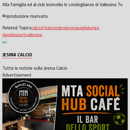
Alla famiglia ed al club leoncello le condoglianze di Vallesina Tv.
©riproduzione riservata
Related Topics
calcio
Featured
jesi
jesina
paglialunga
davide
sport
vallesina
JESINA CALCIO
Tutte le notizie sulla Jesina Calcio
Advertisement