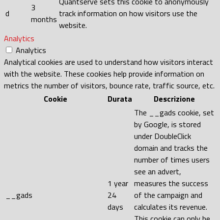
Quantserve sets this cookie to anonymously
3
d
track information on how visitors use the
months
website.
Analytics
Analytics
Analytical cookies are used to understand how visitors interact
with the website. These cookies help provide information on
metrics the number of visitors, bounce rate, traffic source, etc.
Cookie
Durata
Descrizione
The __gads cookie, set
by Google, is stored
under DoubleClick
domain and tracks the
number of times users
see an advert,
1 year
measures the success
__gads
24
of the campaign and
days
calculates its revenue.
This cookie can only be