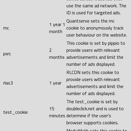
use the same ad network. The
ID is used for targeted ads.
Quantserve sets the mc
1 year 1
mc
cookie to anonymously track
month
user behaviour on the website.
This cookie is set by pippio to
2
provide users with relevant
pxrc
months
advertisements and limit the
number of ads displayed.
RLCDN sets this cookie to
provide users with relevant
rlas3
1 year
advertisements and limit the
number of ads displayed.
The test_cookie is set by
15
doubleclick.net and is used to
test_cookie
minutes
determine if the user's
browser supports cookies.
MediaMath sets this cookie to