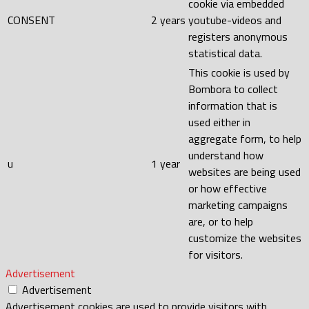
cookie via embedded
CONSENT
2 years
youtube-videos and
registers anonymous
statistical data.
This cookie is used by
Bombora to collect
information that is
used either in
aggregate form, to help
understand how
u
1 year
websites are being used
or how effective
marketing campaigns
are, or to help
customize the websites
for visitors.
Advertisement
Advertisement
Advertisement cookies are used to provide visitors with