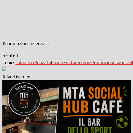
©riproduzione riservata
Related
Topics
calcio
eccellenza
fabriano
Featured
moie
Promozione
sport
val
Advertisement