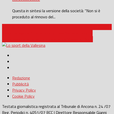
Questa in sintesi la versione della società: “Non si è
proceduto al rinnovo del...
Jesi / A Danilo Cataldi l’11° edizione del ‘Premio Renato Cesarini’
Terza Categoria / Terremoto in casa Serrana: dopo la
retrocessione si dimette il presidente Massimo Bocci
Redazione
Pubblicità
Privacy Policy
Cookie Policy
Testata giornalistica registrata al Tribunale di Ancona n. 24 /07
Reg. Periodici n. 4051/07 RCC | Direttore Responsabile Gianni