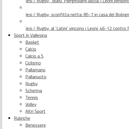
Jesi / Rugby, ‘Bubu’ Piergirolami lascia: i Leoni per
Jesi / Rugby, sconfitta netta: 85-7 in casa del Bolog
Jesi / Rugby, al ‘Latini’ vincono i Leoni: 46-12 contr
Sport in Vallesina
Basket
Calcio
Calcio a 5
Ciclismo
Pallamano
Pallanuoto
Rugby
Scherma
Tennis
Volley
Altri Sport
Rubriche
Benessere