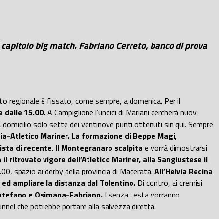
 capitolo big match. Fabriano Cerreto, banco di prova
to regionale è fissato, come sempre, a domenica. Per il
e dalle 15.00.
A Campiglione l’undici di Mariani cercherà nuovi
omicilio solo sette dei ventinove punti ottenuti sin qui. Sempre
a-Atletico Mariner. La formazione di Beppe Magi,
ista di recente
.
Il Montegranaro scalpita
e vorrà dimostrarsi
il ritrovato vigore dell’Atletico Mariner, alla Sangiustese il
00, spazio ai derby della provincia di Macerata.
All’Helvia Recina
 ed ampliare la distanza dal Tolentino.
Di contro, ai cremisi
ontefano e Osimana-Fabriano.
I senza testa vorranno
unnel che potrebbe portare alla salvezza diretta.