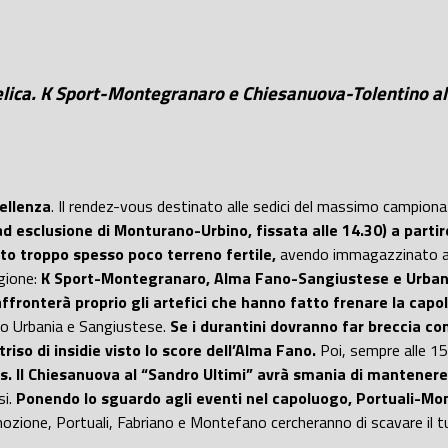
telica. K Sport-Montegranaro e Chiesanuova-Tolentino al
cellenza
. Il rendez-vous destinato alle sedici del massimo campiona
d esclusione di Monturano-Urbino, fissata alle 14.30) a partir
ato troppo spesso poco terreno fertile,
avendo immagazzinato a d
egione:
K Sport-Montegranaro, Alma Fano-Sangiustese e Urbani
fronterà proprio gli artefici che hanno fatto frenare la capol
ano Urbania e Sangiustese.
Se i durantini dovranno far breccia con 
so di insidie visto lo score dell’Alma Fano.
Poi, sempre alle 15.
s. Il Chiesanuova al “Sandro Ultimi” avrà smania di mantenere
si.
Ponendo lo sguardo agli eventi nel capoluogo, Portuali-M
mozione, Portuali, Fabriano e Montefano cercheranno di scavare il t