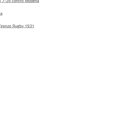
dono 7-26 contro Modena
na
o Firenze Rugby 1931