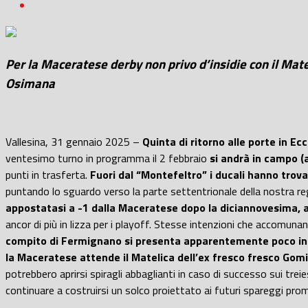
Per la Maceratese derby non privo d’insidie con il Ma
Osimana
Vallesina, 31 gennaio 2025 –
Quinta di ritorno alle porte in Ec
ventesimo turno in programma il 2 febbraio
si andrà in campo (a
punti in trasferta.
Fuori dal “Montefeltro” i ducali hanno trov
puntando lo sguardo verso la parte settentrionale della nostra r
appostatasi a -1 dalla Maceratese dopo la diciannovesima, af
ancor di più in lizza per i playoff. Stesse intenzioni che accomun
compito di Fermignano si presenta apparentemente poco intri
la Maceratese attende il Matelica dell’ex fresco fresco Gomi
potrebbero aprirsi spiragli abbaglianti in caso di successo sui treie
continuare a costruirsi un solco proiettato ai futuri spareggi pro