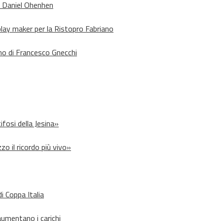
o Daniel Ohenhen
lay maker per la Ristopro Fabriano
rno di Francesco Gnecchi
ifosi della Jesina»
zo il ricordo più vivo»
i Coppa Italia
aumentano i carichi