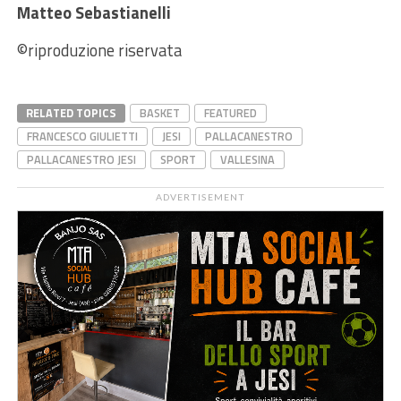
Matteo Sebastianelli
©riproduzione riservata
RELATED TOPICS
BASKET
FEATURED
FRANCESCO GIULIETTI
JESI
PALLACANESTRO
PALLACANESTRO JESI
SPORT
VALLESINA
ADVERTISEMENT