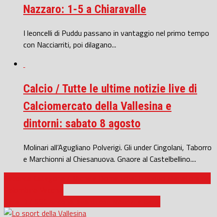
Nazzaro: 1-5 a Chiaravalle
I leoncelli di Puddu passano in vantaggio nel primo tempo
con Nacciarriti, poi dilagano...
Calcio / Tutte le ultime notizie live di
Calciomercato della Vallesina e
dintorni: sabato 8 agosto
Molinari all’Agugliano Polverigi. Gli under Cingolani, Taborro
e Marchionni al Chiesanuova. Gnaore al Castelbellino....
Seconda Categoria / Michele Domenichetti nuovo allenatore del
Palombina Vecchia
Serie D / SSC Ancona: avanti con Maurizi e Gerilli