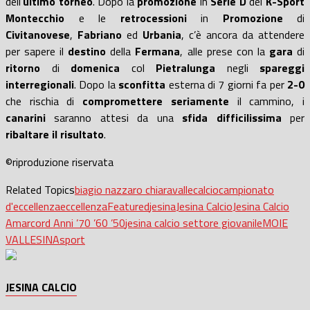
dell’
ultimo torneo
. Dopo la
promozione
in
Serie D
del
K-Sport
Montecchio
e le
retrocessioni
in
Promozione
di
Civitanovese
,
Fabriano
ed
Urbania
, c’è ancora da attendere
per sapere il
destino
della
Fermana
, alle prese con la
gara
di
ritorno
di
domenica
col
Pietralunga
negli
spareggi
interregionali
. Dopo la
sconfitta
esterna di 7 giorni fa per
2-0
che rischia di
compromettere
seriamente
il cammino, i
canarini
saranno attesi da una
sfida difficilissima
per
ribaltare il risultato
.
©riproduzione riservata
Related Topics
biagio nazzaro chiaravalle
calcio
campionato
d'eccellenza
eccellenza
Featured
jesina
Jesina Calcio
Jesina Calcio
Amarcord Anni ’70 ’60 ’50
jesina calcio settore giovanile
MOIE
VALLESINA
sport
JESINA CALCIO