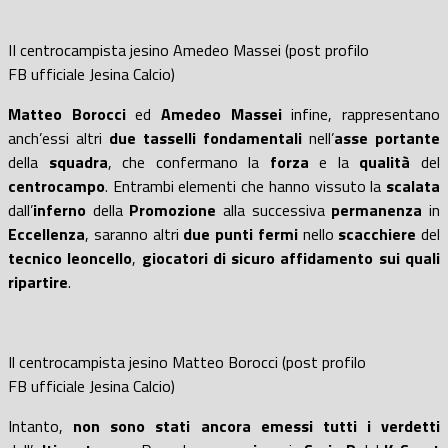
II centrocampista jesino Amedeo Massei (post profilo
FB ufficiale Jesina Calcio)
Matteo Borocci
ed
Amedeo Masse
i
infine, rappresentano
anch’essi altri
due tasselli fondamentali
nell’
asse portante
della
squadra
, che confermano la
forza
e la
qualità
del
centrocampo
. Entrambi elementi che hanno vissuto la
scalata
dall’
inferno
della
Promozione
alla successiva
permanenza
in
Eccellenza
, saranno altri
due punti fermi
nello
scacchiere
del
tecnico leoncello
,
giocatori di sicuro affidamento sui quali
ripartire
.
Il centrocampista jesino Matteo Borocci (post profilo
FB ufficiale Jesina Calcio)
Intanto,
non sono stati ancora emessi tutti i verdetti