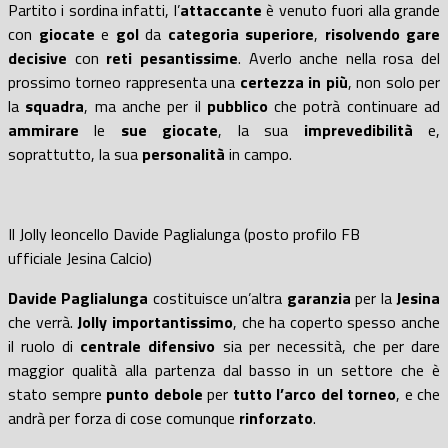
Partito i sordina infatti, l’
attaccante
è venuto fuori alla grande
con
giocate
e
gol
da
categoria superiore
,
risolvendo gare
decisive
con
reti pesantissime
. Averlo anche nella rosa del
prossimo torneo rappresenta una
certezza in più
, non solo per
la
squadra
, ma anche per il
pubblico
che potrà continuare ad
ammirare
le
sue giocate
, la sua
imprevedibilità
e,
soprattutto, la sua
personalità
in campo.
Il Jolly leoncello Davide Paglialunga (posto profilo FB
ufficiale Jesina Calcio)
Davide Paglialunga
costituisce un’altra
garanzia
per la
Jesina
che verrà.
Jolly importantissimo
, che ha coperto spesso anche
il ruolo di
centrale difensivo
sia per necessità, che per dare
maggior qualità alla partenza dal basso in un settore che è
stato sempre
punto debole
per
tutto l’arco del torneo
, e che
andrà per forza di cose comunque
rinforzato
.