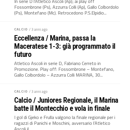
In serie D l’Atletico Ascoli (Ap); ai play off
Fossombrone (Ps), Azzurra Colli (Ap), Gallo Colbordolo
(Ps), Montefano (Mc). Retrocedono P.S.Elpidio...
CALCIO
/ 3 anni ago
Eccellenza / Marina, passa la
Maceratese 1-3: già programmato il
futuro
Atletico Ascoli in serie D, Fabriano Cerreto in
Promozione. Play off: Fossombrone – Montefano,
Gallo Colbordolo – Azzurra Colli MARINA, 30...
CALCIO
/ 3 anni ago
Calcio / Juniores Regionale, il Marina
batte il Montecchio e vola in finale
I gol di Gjeko e Frulla valgono la finale regionale per i
ragazzi di Panichi e Moschini, avversario l’Atletico
Ascoli il...