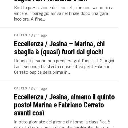
Brutta prestazione dei leoncelli, che non sanno più a
vincere. Il pareggio arriva nel finale dopo una gara
incolore. A fine...
CALCIO
/ 3 anni ago
Eccellenza / Jesina – Marina, chi
sbaglia è (quasi) fuori dai giochi
I leoncelli devono non prendere gol, l’undici di Giorgini
farli. Seconda trasferta consecutiva per il Fabriano
Cerreto ospite della prima in...
CALCIO
/ 3 anni ago
Eccellenza / Jesina, almeno il quinto
posto! Marina e Fabriano Cerreto
avanti così
In otto giornate del girone di ritorno la classifica è
rimasta ferma: un campionato equilibrato dove tutti