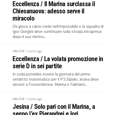
Eccellenza / Il Marina surclassa il
Chiesanuova: adesso serve il
miracolo
Chi gioca a calcio crede nell’impossibile e la squadra di
Igor Giorgini deve continuare sulla strada intrapresa
dopo il suo rientro...
CALCIO
/ 3 anni ago
Eccellenza / La volata promozione in
serie D in sei partite
In coda potrebbe essere la giornata del primo
verdetto matematico per il P.S.Elpidio. Jesina deve
vincere a Fossombrone. Marina e Fabriano...
CALCIO
/ 3 anni ago
Jesina / Solo pari con il Marina, a
segno l’ex Pierandrei e Iori