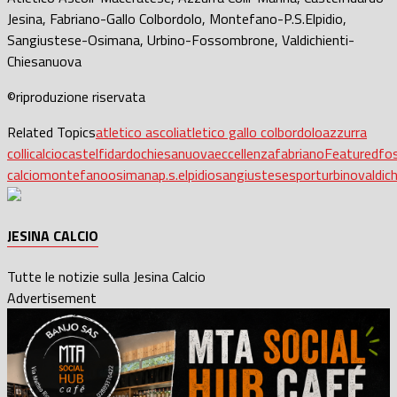
Jesina, Fabriano-Gallo Colbordolo, Montefano-P.S.Elpidio,
Sangiustese-Osimana, Urbino-Fossombrone, Valdichienti-
Chiesanuova
©riproduzione riservata
Related Topics
atletico ascoli
atletico gallo colbordolo
azzurra
colli
calcio
castelfidardo
chiesanuova
eccellenza
fabriano
Featured
fo
calcio
montefano
osimana
p.s.elpidio
sangiustese
sport
urbino
valdich
JESINA CALCIO
Tutte le notizie sulla Jesina Calcio
Advertisement