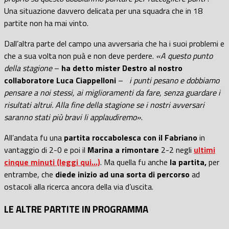
Una situazione davvero delicata per una squadra che in 18
partite non ha mai vinto.
Dall’altra parte del campo una avversaria che ha i suoi problemi e
che a sua volta non puà e non deve perdere.
«A questo punto
della stagione
–
ha detto mister Destro al nostro
collaboratore Luca Ciappelloni
–
i punti pesano e dobbiamo
pensare a noi stessi, ai miglioramenti da fare, senza guardare i
risultati altrui. Alla fine della stagione se i nostri avversari
saranno stati più bravi li applaudiremo»
.
All’andata fu una
partita roccabolesca con il Fabriano
in
vantaggio di 2-0 e poi il
Marina a rimontare
2-2 negli
ultimi
cinque minuti (leggi qui…)
. Ma quella fu anche
la partita,
per
entrambe, che
diede inizio ad una sorta di percorso
ad
ostacoli alla ricerca ancora della via d’uscita.
LE ALTRE PARTITE IN PROGRAMMA