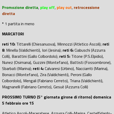
Promozione diretta
,
play off
,
play out
,
retrocessione
diretta
*
1 partita in meno
MARCATORI
reti 10:
Tittarelli (Chiesanuova), Minnozzi (Atletico Ascoli);
reti
8
: Minella (Valdichienti), Iori (Jesina);
reti 6:
Ciabuschi (Azzurra
Colli), Barattini (Gallo Colbordolo);
reti 5:
Titone (P.S.Elpidio),
Nunez (Osimana), Guzzini (Montefano), Battisti (Fossombrone),
Sbarbati (Marina);
reti 4:
Calvaresi (Urbino), Nacciarriti (Marina),
Bonacci (Montefano), Zira (Valdichienti), Peroni (Gallo
Colbordolo), Mengali (Fabriano Cerreto), Triana (Valdichienti),
Magnanelli (Fabriano Cerreto), Gesuè (Azzurra Colli)
PROSSIMO TURNO (5° giornata girone di ritorno) domenica
5 febbraio ore 15
Atletico Ascoli-Maceratese, Azzurra Colli-Marina, Castelfidardo-