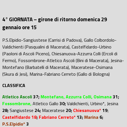
4° GIORNATA – girone di ritorno domenica 29
gennaio ore 15
P.S.Elpidio-Sangiustese (Carrisi di Padova), Gallo Colbordolo-
Valdichienti (Pasqualini di Macerata), Castelfidardo-Urbino
(Paoloni di Ascoli Piceno), Chiesanuova-Azzurra Colli (Ercoli di
Fermo), Fossombrone-Atletico Ascoli (Bini di Macerata), Jesina-
Montefano (Barbatelli di Macerata), Maceratese-Osimana
(Skura di Jesi), Marina-Fabriano Cerreto (Gallo di Bologna)
CLASSIFICA
Atletico Ascoli
37;
Montefano, Azzurra Colli, Osimana
31;
Fossombrone,
Atletico Gallo
30;
Valdichienti, Urbino*,
Jesina
28;
Sangiustese
24;
Maceratese
20;
Chiesanuova*
19
;
Castelfidardo 18
;
Fabriano Cerreto*
13;
Marina
6;
P.S.Elpidio*
3