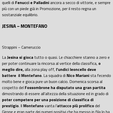
quelli di
Fenucci e Palladini
ancora a secco di vittorie, e sempre
più con un piede già in Promozione, per il resto regna un
sostanziale equilibrio.
JESINA – MONTEFANO
Strappini – Cameruccio
La
Jesina si gioca
tutto o quasi. Le chiacchiere stanno a zero e
per poter continuare la rincorsa al vertice della classifica,
o
meglio dire,
alla zona play off,
l’undici leoncello deve
battere il Montefano
. La squadra di
Nico Mariani
sta fecendo
molto bene e gioca pure un buon calcio. Domenica scorsa al
cospetto del
Fossombrone ha disputato una gran partita
dimostrando di essere all’altezza della situazione ed in grado di
poter competere per una posizione di classifica di
prestigio
. Il
Montefano
vanta l’
attacco più prolifico
del
Girone e gran parte dei numeri positivi che ha messo in fila lo ha