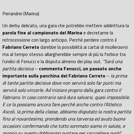
Pierandrei (Marina)
Un derby delicato, una gara che potrebbe mettere addirittura la
parola fine al campionato del Marina
e decretarne la
retrocessione con largo anticipo. Perchè perdere contro il
Fabriano Cerreto
darebbe la possibilità ai cartai di risolleravrsi
ma al tempo stesso allargherebbe sempre di più la forbice tra
l’undici di Fenucci e la disputa almeno dei play out.
“Sarà una
partita decisiva
–
commenta Fenucci, un passato anche
importante sulla panchina del Fabriano Cerreto
–
la prima
di tante partite decisive dove non servirà solo far punti ma
servirà solo vincerle. Ad iniziare proprio dalla gara contro il
Fabriano. In caso contrario sarà dura salvarsi, quasi impossibile.
E ce la possiamo ancora fare perchè anche contro l’Atletico
Ascoli, la prima della classe, abbiamo disputato la nostra partita
fino al novantesimo, prendendo una tarversa ed avuto buone
occasioni confermando che tutto sommato siamo in salute, e
proprio su questo dobbianmo puntare per raccogliere punti
“.