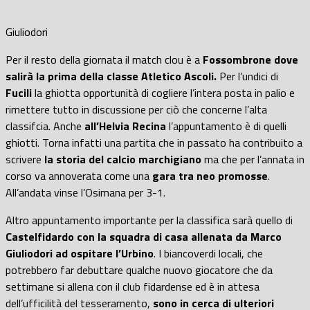
Giuliodori
Per il resto della giornata il match clou è a
Fossombrone dove
salirà la prima della classe Atletico Ascoli.
Per l’undici di
Fucili
la ghiotta opportunità di cogliere l’intera posta in palio e
rimettere tutto in discussione per ciò che concerne l’alta
classifcia. Anche
all’Helvia Recina
l’appuntamento è di quelli
ghiotti. Torna infatti una partita che in passato ha contribuito a
scrivere
la storia del calcio marchigiano
ma che per l’annata in
corso va annoverata come una
gara tra neo promosse
.
All’andata vinse l’Osimana per 3-1.
Altro appuntamento importante per la classifica sarà quello di
Castelfidardo con la squadra di casa allenata da Marco
Giuliodori ad ospitare l’Urbino
. I biancoverdi locali, che
potrebbero far debuttare qualche nuovo giocatore che da
settimane si allena con il club fidardense ed è in attesa
dell’ufficilità del tesseramento,
sono in cerca di ulteriori