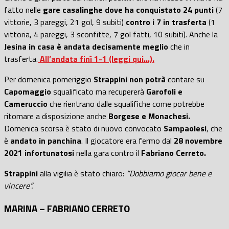
fatto nelle
gare casalinghe dove ha conquistato 24 punti
(7
vittorie, 3 pareggi, 21 gol, 9 subiti)
contro i 7 in trasferta
(1
vittoria, 4 pareggi, 3 sconfitte, 7 gol fatti, 10 subiti). Anche la
Jesina in casa è andata decisamente meglio
che in
trasferta.
All’andata finì 1-1 (leggi qui…).
Per domenica pomeriggio
Strappini non potrà
contare su
Capomaggio
squalificato ma recupererà
Garofoli e
Cameruccio
che rientrano dalle squalifiche come potrebbe
ritornare a disposizione anche
Borgese e Monachesi.
Domenica scorsa è stato di nuovo convocato
Sampaolesi
, che
è
andato in panchina
. Il giocatore era fermo dal
28 novembre
2021 infortunatosi
nella gara contro il
Fabriano Cerreto.
Strappini
alla vigilia è stato chiaro:
“Dobbiamo giocar bene e
vincere”.
MARINA – FABRIANO CERRETO