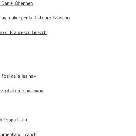
o Daniel Ohenhen
lay maker per la Ristopro Fabriano
rno di Francesco Gnecchi
ifosi della Jesina»
zo il ricordo più vivo»
i Coppa Italia
aumentano i carichi