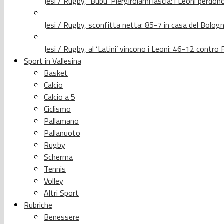
Jesi / Rugby, ‘Bubu’ Piergirolami lascia: i Leoni per
Jesi / Rugby, sconfitta netta: 85-7 in casa del Bolog
Jesi / Rugby, al ‘Latini’ vincono i Leoni: 46-12 contr
Sport in Vallesina
Basket
Calcio
Calcio a 5
Ciclismo
Pallamano
Pallanuoto
Rugby
Scherma
Tennis
Volley
Altri Sport
Rubriche
Benessere