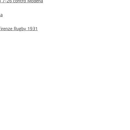
dono 7-26 contro Modena
na
o Firenze Rugby 1931