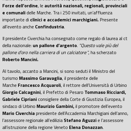
Forze dell’ordine
, le
autorità nazionali, regionali, provinciali
e comunali
delle Marche. Tra i 250 invitati, un’affluenza
importante di
clinici e accademici marchigiani.
Presente
all’evento anche
Confindustria
.
Il presidente Civerchia ha consegnato come regalo di laurea al ct
della nazionale:
un pallone d’argento
.
“Questo vale più del
pallone d’oro nella carriera di un calciatore
”, ha scherzato
Roberto Mancini.
Al tavolo, accanto a Mancini, si sono seduti il Ministro del
turismo
Massimo Garavaglia
, il presidente delle
Marche
Francesco Acquaroli
, il rettore dell’Università di Urbino
Giorgio Calcagnini
, il Prefetto di Pesaro
Tommaso Ricciardi,
Gabriele Cipriani
consigliere della Corte di Giustizia Europea, il
sindaco di Urbino
Maurizio Gambini,
il promotore dell’evento
Mario Civerchia
presidente dell’Accademia Marchigiani dell’anno,
l’assessore regionale all’edilizia
Stefano Aguzzi
e l’assessore
all’istruzione della regione Veneto
Elena Donazzan
.