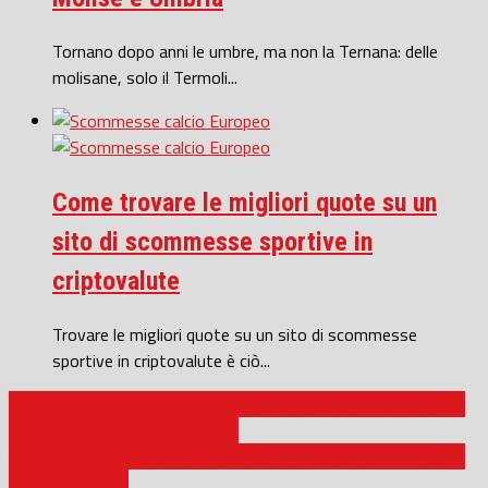
Tornano dopo anni le umbre, ma non la Ternana: delle
molisane, solo il Termoli...
Come trovare le migliori quote su un
sito di scommesse sportive in
criptovalute
Trovare le migliori quote su un sito di scommesse
sportive in criptovalute è ciò...
BASKET SERIE B / “Più 1 vs 1 e gioco in post, è una Senigallia
che può togliersi soddisfazioni”
JESI / Fioretto, festa in famiglia per le medaglie di Alice Volpi e
Daniele Garozzo