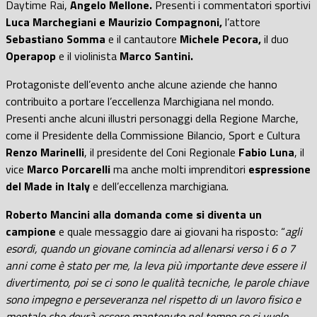
Daytime Rai,
Angelo Mellone.
Presenti i commentatori sportivi
Luca Marchegiani e Maurizio Compagnoni,
l’attore
Sebastiano Somma
e il cantautore
Michele Pecora,
il duo
Operapop
e il violinista
Marco Santini.
Protagoniste dell’evento anche alcune aziende che hanno
contribuito a portare l’eccellenza Marchigiana nel mondo.
Presenti anche alcuni illustri personaggi della Regione Marche,
come il Presidente della Commissione Bilancio, Sport e Cultura
Renzo Marinelli
, il presidente del Coni Regionale
Fabio Luna
, il
vice
Marco Porcarelli
ma anche molti imprenditori
espressione
del Made in Italy
e dell’eccellenza marchigiana.
Roberto Mancini alla domanda come si diventa un
campione
e quale messaggio dare ai giovani ha risposto: “
agli
esordi, quando un giovane comincia ad allenarsi verso i 6 o 7
anni come è stato per me, la leva più importante deve essere il
divertimento, poi se ci sono le qualità tecniche, le parole chiave
sono impegno e perseveranza nel rispetto di un lavoro fisico e
mentale che dovrà essere mantenuto nel tempo se si vuole