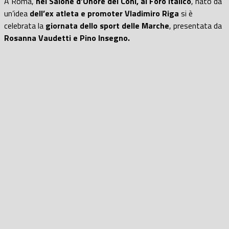
A Roma,
nel Salone d’Onore del Coni, al Foro Italico
, nato da
un’idea
dell’ex atleta e promoter Vladimiro Riga
si è
celebrata la
giornata dello sport delle Marche
, presentata da
Rosanna Vaudetti e Pino Insegno.