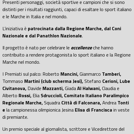
Presenti personaggi, società sportive e campioni che si sono
distinti per i risultati raggiunti, capaci di esaltare lo sport italiano
e le Marche in Italia e nel mondo.
L’iniziativa è
patrocinata dalla Regione Marche, dal Coni
Nazionale e dal Panathlon Nazionale
.
Il progetto è nato per celebrare le
eccellenze
che hanno
contribuito a rendere protagonista lo sport italiano e la Regione
Marche nel mondo.
I Premiati sul palco: Roberto
Mancini,
Gianmarco
Tamberi,
Tommaso
Martini (club scherma Jesi),
Stefano
Cerioni, Lube
Civitanova,
Davide
Mazzanti,
Giada
Al Halwani,
Claudia e
Alberto
Rossi,
Elia
Sdruccioli, Comitato Italiano Paralimpico
Regionale Marche,
Squadra
Città di Falconara,
Andrea
Tonti
e
la campionessa olimpionica Jesina
Elisa di Francisca
in veste
di premiante.
Un premio speciale al giornalista, scrittore e Vicedirettore del