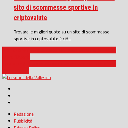
sito di scommesse sportive in
criptovalute
Trovare le migliori quote su un sito di scommesse
sportive in criptovalute è ciò...
Promozione / Sfida di fuoco per il Moie Vallesina, al Pierucci
arriva l’Urbania
Eccellenza / La Jesina all’esame Montefano ma tutti tifano
Fossombrone
Redazione
Pubblicità
Privacy Policy