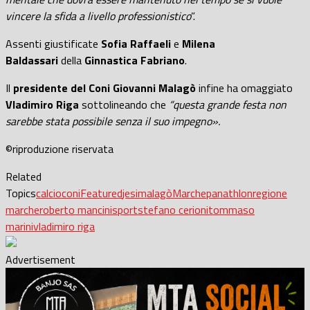
vincere la sfida a livello professionistico
”.
Assenti giustificate
Sofia Raffaeli
e
Milena
Baldassari
della
Ginnastica Fabriano
.
Il
presidente del Coni Giovanni Malagò
infine ha omaggiato
Vladimiro Riga
sottolineando che
“questa grande festa non
sarebbe stata possibile senza il suo impegno».
©riproduzione riservata
Related
Topics
calcio
coni
Featured
jesi
malagò
Marche
panathlon
regione
marche
roberto mancini
sport
stefano cerioni
tommaso
marini
vladimiro riga
Advertisement