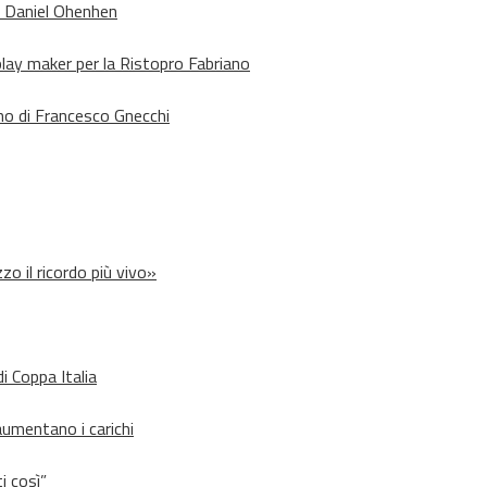
o Daniel Ohenhen
lay maker per la Ristopro Fabriano
rno di Francesco Gnecchi
zo il ricordo più vivo»
i Coppa Italia
aumentano i carichi
i così”