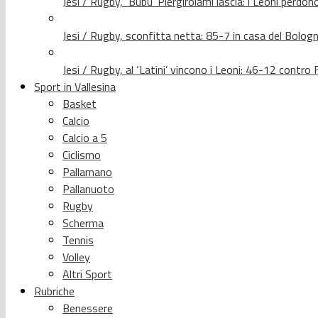
Jesi / Rugby, ‘Bubu’ Piergirolami lascia: i Leoni per
Jesi / Rugby, sconfitta netta: 85-7 in casa del Bolog
Jesi / Rugby, al ‘Latini’ vincono i Leoni: 46-12 contr
Sport in Vallesina
Basket
Calcio
Calcio a 5
Ciclismo
Pallamano
Pallanuoto
Rugby
Scherma
Tennis
Volley
Altri Sport
Rubriche
Benessere