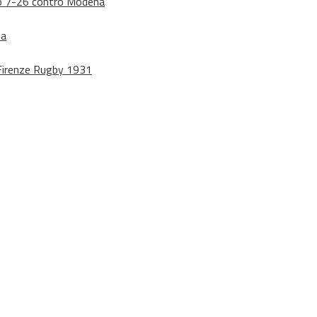
dono 7-26 contro Modena
na
o Firenze Rugby 1931