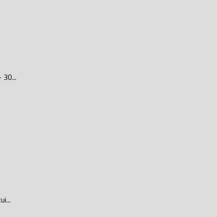
 30...
i...