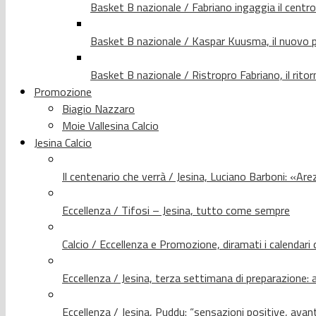
Basket B nazionale / Fabriano ingaggia il centr
Basket B nazionale / Kaspar Kuusma, il nuovo p
Basket B nazionale / Ristropro Fabriano, il rito
Promozione
Biagio Nazzaro
Moie Vallesina Calcio
Jesina Calcio
Il centenario che verrà / Jesina, Luciano Barboni: «Arez
Eccellenza / Tifosi – Jesina, tutto come sempre
Calcio / Eccellenza e Promozione, diramati i calendari d
Eccellenza / Jesina, terza settimana di preparazione: 
Eccellenza / Jesina, Puddu: “sensazioni positive, avant