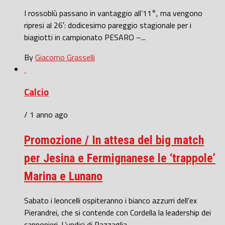
I rossoblù passano in vantaggio all’11°, ma vengono
ripresi al 26′: dodicesimo pareggio stagionale per i
biagiotti in campionato PESARO –...
By
Giacomo Grasselli
Calcio
/ 1 anno ago
Promozione / In attesa del big match
per Jesina e Fermignanese le ‘trappole’
Marina e Lunano
Sabato i leoncelli ospiteranno i bianco azzurri dell’ex
Pierandrei, che si contende con Cordella la leadership dei
cannonieri. L’undici di Pazzaglia...