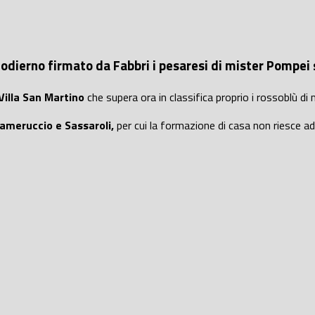
so odierno firmato da Fabbri i pesaresi di mister Pompei 
Villa San Martino
che supera ora in classifica proprio i rossoblù di 
 Cameruccio e Sassaroli,
per cui la formazione di casa non riesce ad