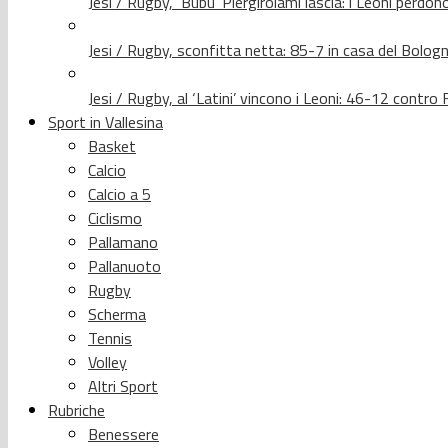
Jesi / Rugby, ‘Bubu’ Piergirolami lascia: i Leoni per
Jesi / Rugby, sconfitta netta: 85-7 in casa del Bolog
Jesi / Rugby, al ‘Latini’ vincono i Leoni: 46-12 contr
Sport in Vallesina
Basket
Calcio
Calcio a 5
Ciclismo
Pallamano
Pallanuoto
Rugby
Scherma
Tennis
Volley
Altri Sport
Rubriche
Benessere