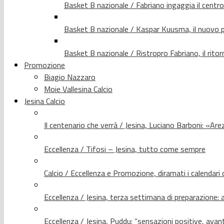
Basket B nazionale / Fabriano ingaggia il centr
Basket B nazionale / Kaspar Kuusma, il nuovo p
Basket B nazionale / Ristropro Fabriano, il rito
Promozione
Biagio Nazzaro
Moie Vallesina Calcio
Jesina Calcio
Il centenario che verrà / Jesina, Luciano Barboni: «Arez
Eccellenza / Tifosi – Jesina, tutto come sempre
Calcio / Eccellenza e Promozione, diramati i calendari d
Eccellenza / Jesina, terza settimana di preparazione: 
Eccellenza / Jesina, Puddu: “sensazioni positive, avant