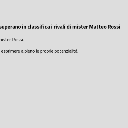
superano in classifica i rivali di mister Matteo Rossi
mister Rossi.
 esprimere a pieno le proprie potenzialità.