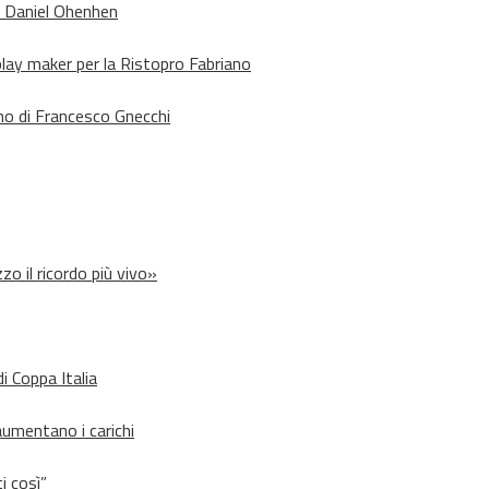
o Daniel Ohenhen
lay maker per la Ristopro Fabriano
rno di Francesco Gnecchi
zo il ricordo più vivo»
i Coppa Italia
aumentano i carichi
i così”