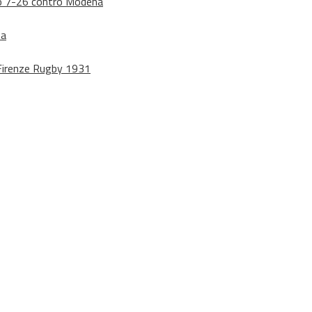
dono 7-26 contro Modena
na
o Firenze Rugby 1931