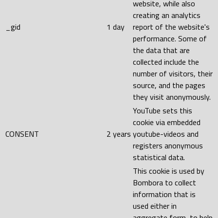
website, while also
creating an analytics
_gid
1 day
report of the website's
performance. Some of
the data that are
collected include the
number of visitors, their
source, and the pages
they visit anonymously.
YouTube sets this
cookie via embedded
CONSENT
2 years
youtube-videos and
registers anonymous
statistical data.
This cookie is used by
Bombora to collect
information that is
used either in
aggregate form, to help