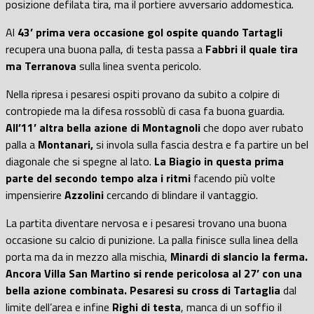
posizione defilata tira, ma il portiere avversario addomestica.
Al
43’ prima vera occasione gol ospite quando Tartagli
recupera una buona palla, di testa passa a
Fabbri il quale tira
ma Terranova
sulla linea sventa pericolo.
Nella ripresa i pesaresi ospiti provano da subito a colpire di
contropiede ma la difesa rossoblù di casa fa buona guardia.
All’11’ altra bella azione di Montagnoli
che dopo aver rubato
palla a
Montanari,
si invola sulla fascia destra e fa partire un bel
diagonale che si spegne al lato.
La Biagio in questa prima
parte del secondo tempo alza i ritmi
facendo più volte
impensierire
Azzolini
cercando di blindare il vantaggio.
La partita diventare nervosa e i pesaresi trovano una buona
occasione su calcio di punizione. La palla finisce sulla linea della
porta ma da in mezzo alla mischia,
Minardi di slancio la ferma.
Ancora Villa San Martino si rende pericolosa al 27’ con una
bella azione combinata.
Pesaresi su cross di Tartaglia
dal
limite dell’area e infine
Righi di testa
, manca di un soffio il