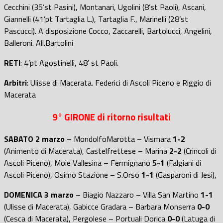
Cecchini (35’st Pasini), Montanari, Ugolini (8’st Paoli), Ascani,
Giannelli (41’pt Tartaglia L.), Tartaglia F., Marinelli (28’st
Pascucci). A disposizione Cocco, Zaccarelli, Bartolucci, Angelini,
Balleroni. All.Bartolini
RETI
: 4’pt Agostinelli, 48′ st Paoli.
Arbitri
: Ulisse di Macerata. Federici di Ascoli Piceno e Riggio di
Macerata
9° GIRONE di ritorno risultati
SABATO 2 marzo
– MondolfoMarotta – Vismara
1-2
(Animento di Macerata), Castelfrettese – Marina
2-2
(Crincoli di
Ascoli Piceno), Moie Vallesina – Fermignano
5-1
(Falgiani di
Ascoli Piceno), Osimo Stazione – S.Orso
1-1
(Gasparoni di Jesi),
DOMENICA 3 marzo
– Biagio Nazzaro – Villa San Martino
1-1
(Ulisse di Macerata), Gabicce Gradara – Barbara Monserra
0-0
(Cesca di Macerata), Pergolese – Portuali Dorica
0-0
(Latuga di