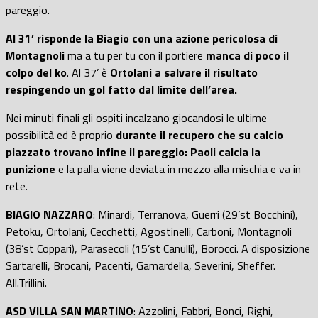
pareggio.
Al 31’ risponde la Biagio con una azione pericolosa di
Montagnoli
ma a tu per tu con il portiere
manca di poco il
colpo del ko
. Al 37’ è
Ortolani a salvare il risultato
respingendo un gol fatto dal limite dell’area.
Nei minuti finali gli ospiti incalzano giocandosi le ultime
possibilità ed è proprio
durante il recupero che su calcio
piazzato trovano infine il pareggio: Paoli calcia la
punizione
e la palla viene deviata in mezzo alla mischia e va in
rete.
BIAGIO NAZZARO
: Minardi, Terranova, Guerri (29’st Bocchini),
Petoku, Ortolani, Cecchetti, Agostinelli, Carboni, Montagnoli
(38’st Coppari), Parasecoli (15’st Canulli), Borocci. A disposizione
Sartarelli, Brocani, Pacenti, Gamardella, Severini, Sheffer.
All.Trillini.
ASD VILLA SAN MARTINO
: Azzolini, Fabbri, Bonci, Righi,