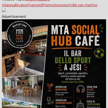
chiaravalle
calcio
Featured
Promozione
sport
villa san martino
Advertisement