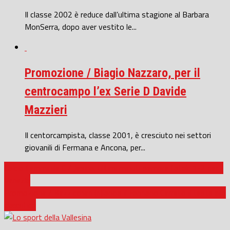
Il classe 2002 è reduce dall’ultima stagione al Barbara
MonSerra, dopo aver vestito le...
Promozione / Biagio Nazzaro, per il
centrocampo l’ex Serie D Davide
Mazzieri
Il centorcampista, classe 2001, è cresciuto nei settori
giovanili di Fermana e Ancona, per...
Calcio femminile C / Jesina, ultimi minuti sempre fatali: 1-2 per il
Venezia
Promozione / Bezziccheri (ri)lancia il Fabriano Cerreto il testa alla
classifica