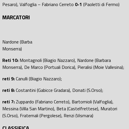
Pesaro), Valfoglia – Fabriano Cerreto
0-1
(Paoletti di Fermo)
MARCATORI
Nardone (Barba
Monserra)
Reti 10:
Montagnoli (Biagio Nazzaro), Nardone (Barbara
Monserra), De Marco (Portuali Dorica), Pieralisi (Moie Vallesina);
reti 9:
Canulli (Biagio Nazzaro);
reti 8:
Costantini (Gabicce Gradara), Donati (S.Orso);
reti 7:
Zuppardo (Fabriano Cerreto), Bartomioli (Valfoglia),
Messina (Villa San Martino), Beta (Castelfrettese), Muratori
(S.Orso), Fraternali (Pergolese), Renzi (Vismara)
CLASSIFICA