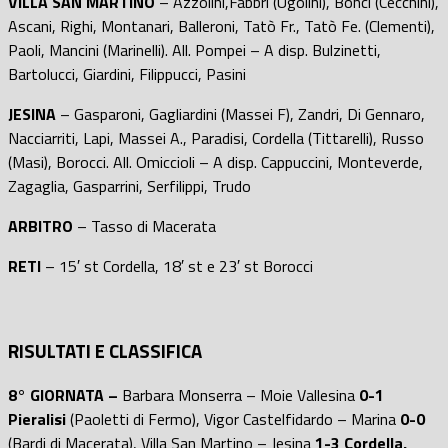
VILLA SAN MARTINO
– Azzolini,Fabbri (Ugolini), Bonci (Cecchini),
Ascani, Righi, Montanari, Balleroni, Tatò Fr., Tatò Fe. (Clementi),
Paoli, Mancini (Marinelli). All. Pompei – A disp. Bulzinetti,
Bartolucci, Giardini, Filippucci, Pasini
JESINA
– Gasparoni, Gagliardini (Massei F), Zandri, Di Gennaro,
Nacciarriti, Lapi, Massei A., Paradisi, Cordella (Tittarelli), Russo
(Masi), Borocci. All. Omiccioli – A disp. Cappuccini, Monteverde,
Zagaglia, Gasparrini, Serfilippi, Trudo
ARBITRO
– Tasso di Macerata
RETI
– 15′ st Cordella, 18′ st e 23′ st Borocci
RISULTATI E CLASSIFICA
8° GIORNATA –
Barbara Monserra – Moie Vallesina
0-1
Pieralisi
(Paoletti di Fermo), Vigor Castelfidardo – Marina
0-0
(Bardi di Macerata), Villa San Martino – Jesina
1-3 Cordella,