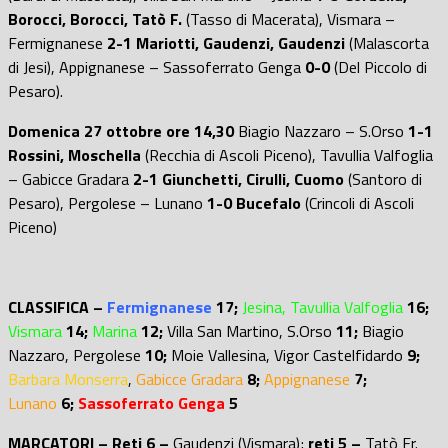
Borocci, Borocci, Tatò F.
(Tasso di Macerata), Vismara –
Fermignanese
2-1
Mariotti, Gaudenzi, Gaudenzi
(Malascorta
di Jesi), Appignanese – Sassoferrato Genga
0-0
(Del Piccolo di
Pesaro).
Domenica 27 ottobre ore 14,30
Biagio Nazzaro – S.Orso
1-1
Rossini, Moschella
(Recchia di Ascoli Piceno), Tavullia Valfoglia
– Gabicce Gradara
2-1 Giunchetti, Cirulli, Cuomo
(Santoro di
Pesaro), Pergolese – Lunano
1-0 Bucefalo
(Crincoli di Ascoli
Piceno)
CLASSIFICA –
Fermignanese
17;
Jesina, Tavullia Valfoglia
16;
Vismara
14;
Marina
12;
Villa San Martino,
S.Orso
11;
Biagio
Nazzaro, Pergolese
10;
Moie Vallesina, Vigor Castelfidardo
9;
Barbara Monserra
,
Gabicce Gradara
8;
Appignanese
7;
Lunano
6;
Sassoferrato Genga
5
MARCATORI – Reti 6 –
Gaudenzi (Vismara);
reti 5 –
Tatò Fr.