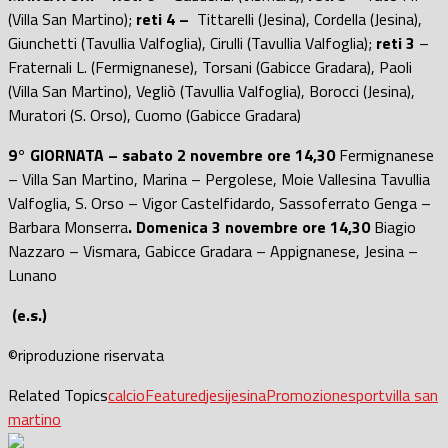
(Villa San Martino);
reti 4 –
Tittarelli (Jesina), Cordella (Jesina),
Giunchetti (Tavullia Valfoglia), Cirulli (Tavullia Valfoglia);
reti 3
–
Fraternali L. (Fermignanese), Torsani (Gabicce Gradara), Paoli
(Villa San Martino), Vegliò (Tavullia Valfoglia), Borocci (Jesina),
Muratori (S. Orso), Cuomo (Gabicce Gradara)
9° GIORNATA – sabato 2 novembre ore 14,30
Fermignanese
– Villa San Martino, Marina – Pergolese, Moie Vallesina Tavullia
Valfoglia, S. Orso – Vigor Castelfidardo, Sassoferrato Genga –
Barbara Monserra
. Domenica 3 novembre ore 14,30
Biagio
Nazzaro – Vismara, Gabicce Gradara – Appignanese, Jesina –
Lunano
(e.s.)
©riproduzione riservata
Related Topics
calcio
Featured
jesi
jesina
Promozione
sport
villa san
martino