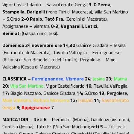
Vigor Castelfidardo – Sassoferrato Genga
3-0 Perna,
Stampella, Barigelli
(Irene Tirri di Macerata), Villa San Martino
– S.Orso
2-0 Paolo, Tatò Fra.
(Cerolini di Macerata),
Appignanese – Vismara
0-3, Vagnarelli, Letizi,
Beninati
(Gasparoni di Jesi).
Domenica 24 novembre ore 14,30
Gabicce Gradara – Jesina
(Fiermonte di Macerata), Tavullia Valfoglia – Fermignanese
(Alfonsi di San Benedetto del Tronto), Pergolese – Moie
Vallesina (Cesca di Macerata)
CLASSIFICA –
Fermignanese, Vismara
24;
Jesina
23;
Marina
20;
Villa San Martino
, Vigor Castelfidardo
18;
Tavullia Valfoglia
17;
Biagio Nazzaro, Gabicce Gradara
14;
S.Orso
13;
Pergolese
,
Moie Vallesina, Barbara Monserra
12;
Lunano
11;
Sassoferrato
Genga
9;
Appignanese
7
MARCATORI – Reti 6 –
Pierandrei (Marina)
,
Gaudenzi (Vismara),
Cordella (Jesina), Tatò Fr. (Villa San Martino);
reti 5 –
Tittarelli
(Jesina)
,
Cuomo (Gabicce Gradara), Giunchetti (Tavullia Valfoglia),