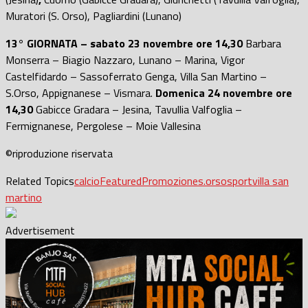
Muratori (S. Orso), Pagliardini (Lunano)
13° GIORNATA –
sabato 23 novembre ore 14,30
Barbara
Monserra – Biagio Nazzaro, Lunano – Marina, Vigor
Castelfidardo – Sassoferrato Genga, Villa San Martino –
S.Orso, Appignanese – Vismara.
Domenica 24 novembre ore
14,30
Gabicce Gradara – Jesina, Tavullia Valfoglia –
Fermignanese, Pergolese – Moie Vallesina
©riproduzione riservata
Related Topics
calcio
Featured
Promozione
s.orso
sport
villa san
martino
Advertisement