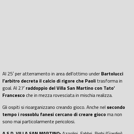
Al 25′ per atterramento in area dell’ottimo under
Bartolucci
l’arbitro decreta il calcio di rigore che Paoli
trasforma in
goal. Al 27′
raddoppio del Villa San Martino con Tato’
Francesco
che in mezza rovesciata in mischia realizza.
Gli ospiti si rioarganizzano creando gioco. Anche nel
secondo
tempo i rossoblu fanesi cercano di creare gioco
ma non
sono mai particolarmente pericolosi.
A.S.D. VILLA SAN MARTINO:
Azzolini, Fabbri, Righi (Giardini),