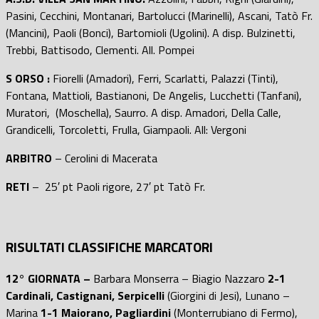
Pasini, Cecchini, Montanari, Bartolucci (Marinelli), Ascani, Tatò Fr.
(Mancini), Paoli (Bonci), Bartomioli (Ugolini). A disp. Bulzinetti,
Trebbi, Battisodo, Clementi. All. Pompei
S ORSO :
Fiorelli (Amadori), Ferri, Scarlatti, Palazzi (Tinti),
Fontana, Mattioli, Bastianoni, De Angelis, Lucchetti (Tanfani),
Muratori, (Moschella), Saurro. A disp. Amadori, Della Calle,
Grandicelli, Torcoletti, Frulla, Giampaoli. All: Vergoni
ARBITRO
– Cerolini di Macerata
RETI
– 25′ pt Paoli rigore, 27′ pt Tatò Fr.
RISULTATI CLASSIFICHE MARCATORI
12° GIORNATA –
Barbara Monserra – Biagio Nazzaro
2-1
Cardinali, Castignani, Serpicelli
(Giorgini di Jesi), Lunano –
Marina
1-1 Maiorano, Pagliardini
(Monterrubiano di Fermo),