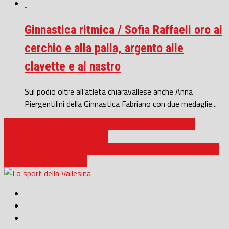
Ginnastica ritmica / Sofia Raffaeli oro al
cerchio e alla palla, argento alle
clavette e al nastro
Sul podio oltre all’atleta chiaravallese anche Anna
Piergentilini della Ginnastica Fabriano con due medaglie...
Promozione / La Biagio Nazzaro cade ancora: il Barbara
MonSerra vince 2-1 in rimonta
Promozione / Lunano conferma il buon momento, per il Marina
doccia fredda al 90′: 1-1