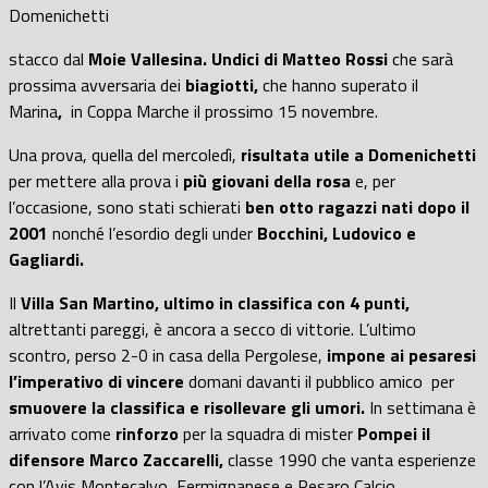
Domenichetti
stacco dal
Moie Vallesina. Undici di Matteo Rossi
che sarà
prossima avversaria dei
biagiotti,
che hanno superato il
Marina
,
in Coppa Marche il prossimo 15 novembre.
Una prova, quella del mercoledì,
risultata utile a Domenichetti
per mettere alla prova i
più giovani della rosa
e, per
l’occasione, sono stati schierati
ben otto ragazzi nati dopo il
2001
nonché l’esordio degli under
Bocchini, Ludovico e
Gagliardi.
Il
Villa San Martino, ultimo in classifica con 4 punti,
altrettanti pareggi, è ancora a secco di vittorie. L’ultimo
scontro, perso 2-0 in casa della Pergolese,
impone ai pesaresi
l’imperativo di vincere
domani davanti il pubblico amico per
smuovere la classifica e risollevare gli umori.
In settimana è
arrivato come
rinforzo
per la squadra di mister
Pompei il
difensore Marco Zaccarelli,
classe 1990 che vanta esperienze
con l’Avis Montecalvo, Fermignanese e Pesaro Calcio.