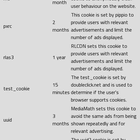
month
user behaviour on the website.
This cookie is set by pippio to
2
provide users with relevant
pxrc
months
advertisements and limit the
number of ads displayed.
RLCDN sets this cookie to
provide users with relevant
rlas3
1 year
advertisements and limit the
number of ads displayed.
The test_cookie is set by
15
doubleclick.net and is used to
test_cookie
minutes
determine if the user's
browser supports cookies.
MediaMath sets this cookie to
3
avoid the same ads from being
uuid
months
shown repeatedly and for
relevant advertising.
The uuid2 cookie is set by