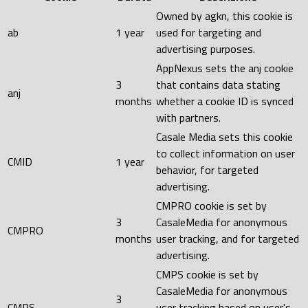
Owned by agkn, this cookie is
ab
1 year
used for targeting and
advertising purposes.
AppNexus sets the anj cookie
3
that contains data stating
anj
months
whether a cookie ID is synced
with partners.
Casale Media sets this cookie
to collect information on user
CMID
1 year
behavior, for targeted
advertising.
CMPRO cookie is set by
3
CasaleMedia for anonymous
CMPRO
months
user tracking, and for targeted
advertising.
CMPS cookie is set by
CasaleMedia for anonymous
3
CMPS
user tracking based on user's