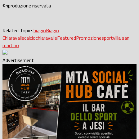
©riproduzione riservata
Related Topics
biagio
Biagio
Chiaravalle
calcio
chiaravalle
Featured
Promozione
sport
villa san
martino
Advertisement