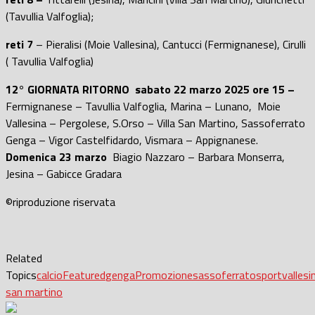
(Tavullia Valfoglia);
reti 7
– Pieralisi (Moie Vallesina), Cantucci (Fermignanese), Cirulli
( Tavullia Valfoglia)
12° GIORNATA RITORNO sabato 22 marzo 2025 ore 15 –
Fermignanese – Tavullia Valfoglia, Marina – Lunano, Moie
Vallesina – Pergolese, S.Orso – Villa San Martino, Sassoferrato
Genga – Vigor Castelfidardo, Vismara – Appignanese.
Domenica 23 marzo
Biagio Nazzaro – Barbara Monserra,
Jesina – Gabicce Gradara
©riproduzione riservata
Related
Topics
calcio
Featured
genga
Promozione
sassoferrato
sport
vallesi
san martino