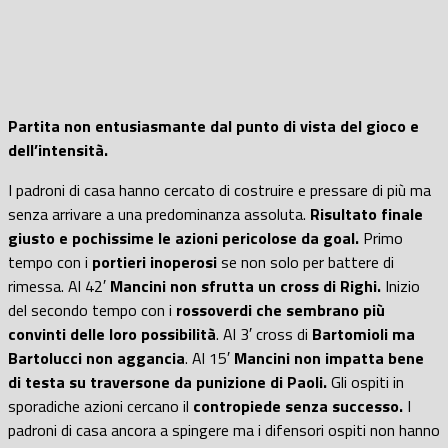
Partita non entusiasmante dal punto di vista del gioco e
dell’intensità.
I padroni di casa hanno cercato di costruire e pressare di più ma
senza arrivare a una predominanza assoluta.
Risultato finale
giusto e pochissime le azioni pericolose da goal.
Primo
tempo con i
portieri inoperosi
se non solo per battere di
rimessa. Al 42′
Mancini non sfrutta un cross di Righi.
Inizio
del secondo tempo con i
rossoverdi che sembrano più
convinti delle loro possibilità
. Al 3′ cross di
Bartomioli ma
Bartolucci non aggancia
. Al 15′
Mancini non impatta bene
di testa su traversone da punizione di Paoli.
Gli ospiti in
sporadiche azioni cercano il
contropiede senza successo.
I
padroni di casa ancora a spingere ma i difensori ospiti non hanno