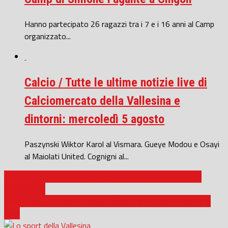
Hanno partecipato 26 ragazzi tra i 7 e i 16 anni al Camp
organizzato...
Calcio / Tutte le ultime notizie live di
Calciomercato della Vallesina e
dintorni: mercoledì 5 agosto
Paszynski Wiktor Karol al Vismara. Gueye Modou e Osayi
al Maiolati United. Cognigni al...
Seconda Categoria / Aurora Jesi in inferiorità numerica ma
termina 1-1
Promozione / Lunano e Moie Vallesina si dividono la posta in
palio