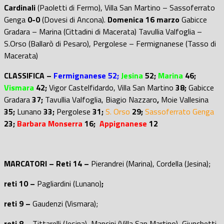
Cardinali
(Paoletti di Fermo), Villa San Martino – Sassoferrato
Genga
0-0
(Dovesi di Ancona).
Domenica 16 marzo
Gabicce
Gradara – Marina (Cittadini di Macerata) Tavullia Valfoglia –
S.Orso (Ballarò di Pesaro), Pergolese – Fermignanese (Tasso di
Macerata)
CLASSIFICA –
Fermignanese 52;
Jesina
52;
Marina
46;
Vismara
42;
Vigor Castelfidardo, Villa San Martino
38;
Gabicce
Gradara
37;
Tavullia Valfoglia, Biagio Nazzaro
,
Moie Vallesina
35;
Lunano
33;
Pergolese
31;
S. Orso
29;
Sassoferrato Genga
23;
Barbara Monserra
16;
Appignanese
12
MARCATORI – Reti 14 –
Pierandrei (Marina), Cordella (Jesina);
reti 10 –
Pagliardini (Lunano)
;
reti 9 –
Gaudenzi (Vismara);
reti 8 –
Tittarelli (Jesina), Mancini (Villa San Martino), Giunchetti