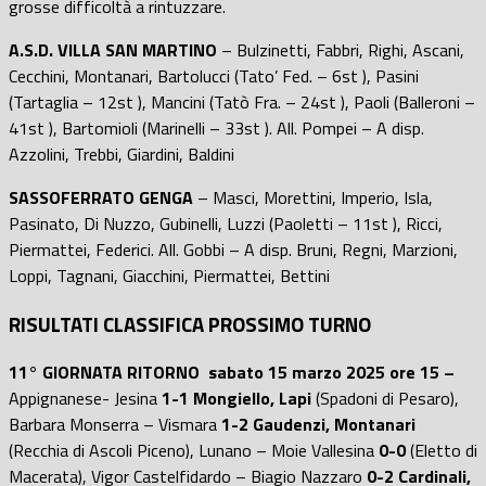
grosse difficoltà a rintuzzare.
A.S.D. VILLA SAN MARTINO
– Bulzinetti, Fabbri, Righi, Ascani,
Cecchini, Montanari, Bartolucci (Tato’ Fed. – 6st ), Pasini
(Tartaglia – 12st ), Mancini (Tatò Fra. – 24st ), Paoli (Balleroni –
41st ), Bartomioli (Marinelli – 33st ). All. Pompei – A disp.
Azzolini, Trebbi, Giardini, Baldini
SASSOFERRATO GENGA
– Masci, Morettini, Imperio, Isla,
Pasinato, Di Nuzzo, Gubinelli, Luzzi (Paoletti – 11st ), Ricci,
Piermattei, Federici. All. Gobbi – A disp. Bruni, Regni, Marzioni,
Loppi, Tagnani, Giacchini, Piermattei, Bettini
RISULTATI CLASSIFICA PROSSIMO TURNO
11° GIORNATA RITORNO sabato 15 marzo 2025 ore 15 –
Appignanese- Jesina
1-1
Mongiello, Lapi
(Spadoni di Pesaro),
Barbara Monserra – Vismara
1-2 Gaudenzi, Montanari
(Recchia di Ascoli Piceno), Lunano – Moie Vallesina
0-0
(Eletto di
Macerata), Vigor Castelfidardo – Biagio Nazzaro
0-2 Cardinali,