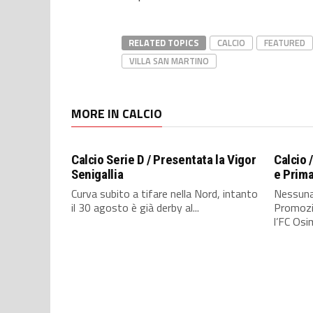
RELATED TOPICS
CALCIO
FEATURED
VILLA SAN MARTINO
MORE IN CALCIO
Calcio Serie D / Presentata la Vigor
Calcio 
Senigallia
e Prim
Curva subito a tifare nella Nord, intanto
Nessuna 
il 30 agosto è già derby al...
Promozio
l’FC Osim