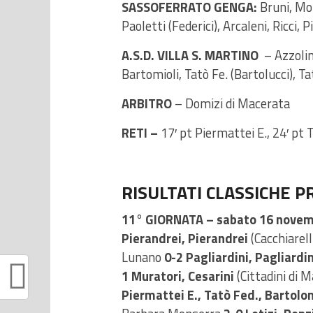
SASSOFERRATO GENGA:
Bruni, Mor
Paoletti (Federici), Arcaleni, Ricci, P
A.S.D. VILLA S. MARTINO
– Azzolini
Bartomioli, Tatò Fe. (Bartolucci), Tat
ARBITRO
– Domizi di Macerata
RETI –
17′ pt Piermattei E., 24′ pt T
RISULTATI CLASSICHE 
11° GIORNATA –
sabato 16 novem
Pierandrei, Pierandrei
(Cacchiarell
Lunano
0-2 Pagliardini, Pagliardin
1 Muratori, Cesarini
(Cittadini di 
Piermattei E., Tatò Fed., Bartolom