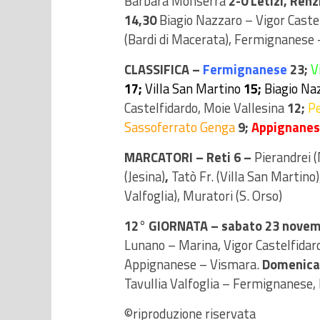
Barbara Monserra
2-0 Letizi, Renz
14,30
Biagio Nazzaro – Vigor Caste
(Bardi di Macerata), Fermignanese – 
CLASSIFICA –
Fermignanese
23;
V
17;
Villa San Martino
15;
Biagio Na
Castelfidardo, Moie Vallesina
12;
P
Sassoferrato Genga
9;
Appignane
MARCATORI – Reti 6 –
Pierandrei 
(Jesina)
,
Tatò Fr. (Villa San Martino
Valfoglia), Muratori (S. Orso)
12° GIORNATA –
sabato 23 novem
Lunano – Marina, Vigor Castelfidar
Appignanese – Vismara.
Domenica
Tavullia Valfoglia – Fermignanese,
©riproduzione riservata