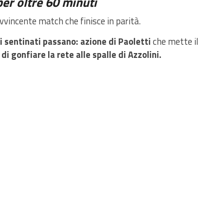
per oltre 60 minuti
incente match che finisce in parità.
 i sentinati passano: azione di Paoletti
che mette il
i gonfiare la rete alle spalle di Azzolini.