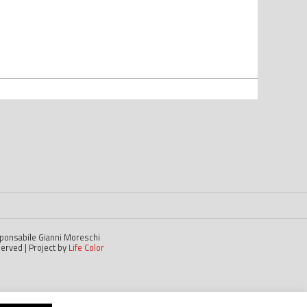
esponsabile Gianni Moreschi
served | Project by
Life Color