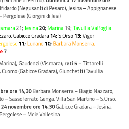
i
(Diouane di Fermo).
Domenica 17 novembre ore
lfidardo (Negusanti di Pesaro), Jesina – Appignanese
Pergolese (Giorgini di Jesi)
ismara
21;
Jesina
20;
Marina
19;
Tavullia Valfoglia
zzaro, Gabicce Gradara
14;
S.Orso
13;
Vigor
ergolese
11;
Lunano
10;
Barbara Monserra,
se
7
(Marina)
,
Gaudenzi (Vismara);
reti 5 –
Tittarelli
), Cuomo (Gabicce Gradara), Giunchetti (Tavullia
bre ore 14,30
Barbara Monserra – Biagio Nazzaro,
do – Sassoferrato Genga, Villa San Martino – S.Orso,
 24 novembre ore 14,30
Gabicce Gradara – Jesina,
 Pergolese – Moie Vallesina