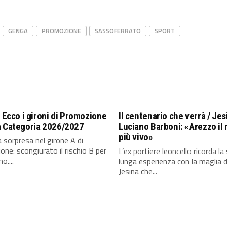
GENGA
PROMOZIONE
SASSOFERRATO
SPORT
/ Ecco i gironi di Promozione
Il centenario che verrà / Jes
a Categoria 2026/2027
Luciano Barboni: «Arezzo il 
più vivo»
sorpresa nel girone A di
ne: scongiurato il rischio B per
L’ex portiere leoncello ricorda la
o....
lunga esperienza con la maglia d
Jesina che...