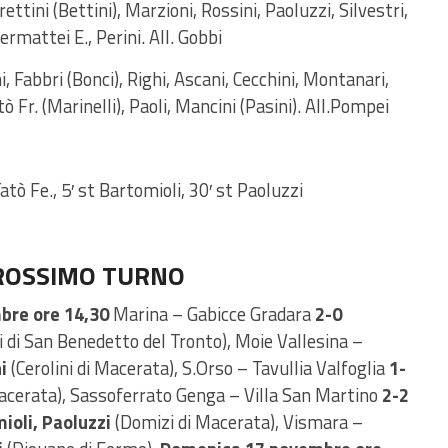
ettini (Bettini), Marzioni, Rossini, Paoluzzi, Silvestri,
iermattei E., Perini. All. Gobbi
, Fabbri (Bonci), Righi, Ascani, Cecchini, Montanari,
ò Fr. (Marinelli), Paoli, Mancini (Pasini). All.Pompei
atò Fe., 5′ st Bartomioli, 30′ st Paoluzzi
PROSSIMO TURNO
bre ore 14,30
Marina – Gabicce Gradara
2-0
i di San Benedetto del Tronto), Moie Vallesina –
i
(Cerolini di Macerata), S.Orso – Tavullia Valfoglia
1-
Macerata), Sassoferrato Genga – Villa San Martino
2-2
ioli, Paoluzzi
(Domizi di Macerata), Vismara –