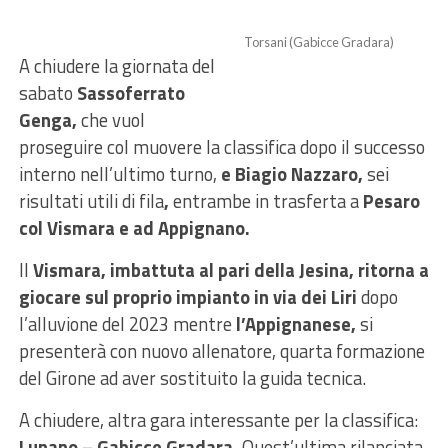
Torsani (Gabicce Gradara)
A chiudere la giornata del
sabato
Sassoferrato
Genga,
che vuol
proseguire col muovere la classifica dopo il successo
interno nell’ultimo turno,
e Biagio Nazzaro,
sei
risultati utili di fila
,
entrambe in trasferta a
Pesaro
col Vismara e ad Appignano.
Il
Vismara, imbattuta al pari della Jesina, ritorna a
giocare sul proprio impianto in via dei Liri
dopo
l’alluvione del 2023 mentre
l’Appignanese,
si
presenterà con nuovo allenatore, quarta formazione
del Girone ad aver sostituito la guida tecnica.
A chiudere, altra gara interessante per la classifica:
Lunano – Gabicce Gradara.
Quest’ultima rilanciata