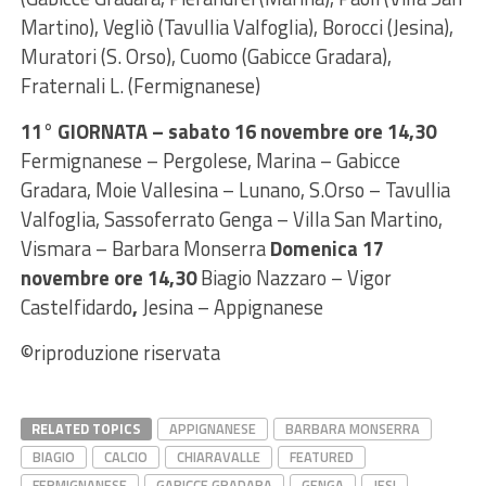
Martino), Vegliò (Tavullia Valfoglia), Borocci (Jesina),
Muratori (S. Orso), Cuomo (Gabicce Gradara),
Fraternali L. (Fermignanese)
11° GIORNATA –
sabato 16 novembre ore 14,30
Fermignanese – Pergolese, Marina – Gabicce
Gradara, Moie Vallesina – Lunano, S.Orso – Tavullia
Valfoglia, Sassoferrato Genga – Villa San Martino,
Vismara – Barbara Monserra
Domenica 17
novembre ore 14,30
Biagio Nazzaro – Vigor
Castelfidardo
,
Jesina – Appignanese
©riproduzione riservata
RELATED TOPICS
APPIGNANESE
BARBARA MONSERRA
BIAGIO
CALCIO
CHIARAVALLE
FEATURED
FERMIGNANESE
GABICCE GRADARA
GENGA
JESI