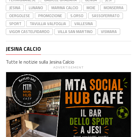
JESINA
LUNANO
MARINA CALCIO
MOIE
MONSERRA
OERGOLESE
PROMOZIONE
S.ORSO
SASSOFERRATO
SPORT
TAVULLIA VALFOGLIA
VALLESINA
VIGOR CASTELFIDARDO
VILLA SAN MARTINO
VISMARA
JESINA CALCIO
Tutte le notizie sulla Jesina Calcio
ADVERTISEMENT