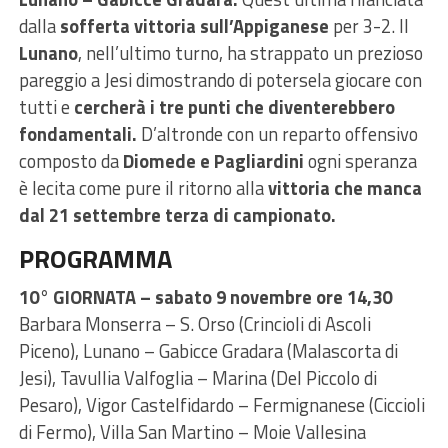
dalla
sofferta vittoria sull’Appiganese
per 3-2. Il
Lunano
, nell’ultimo turno, ha strappato un prezioso
pareggio a Jesi dimostrando di potersela giocare con
tutti e
cercherà i tre punti che diventerebbero
fondamentali.
D’altronde con un reparto offensivo
composto da
Diomede e Pagliardini
ogni speranza
è lecita come pure il ritorno alla
vittoria che manca
dal 21 settembre terza di campionato.
PROGRAMMA
10° GIORNATA –
sabato 9 novembre ore 14,30
Barbara Monserra – S. Orso (Crincioli di Ascoli
Piceno), Lunano – Gabicce Gradara (Malascorta di
Jesi), Tavullia Valfoglia – Marina (Del Piccolo di
Pesaro), Vigor Castelfidardo – Fermignanese (Ciccioli
di Fermo), Villa San Martino – Moie Vallesina