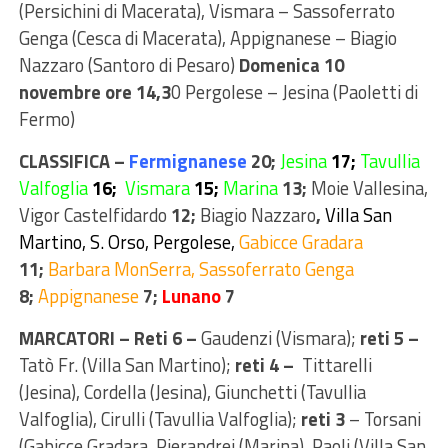
(Persichini di Macerata), Vismara – Sassoferrato
Genga (Cesca di Macerata), Appignanese – Biagio
Nazzaro (Santoro di Pesaro)
Domenica 10
novembre ore 14,3
0 Pergolese – Jesina (Paoletti di
Fermo)
CLASSIFICA –
Fermignanese
20;
Jesina
17;
Tavullia
Valfoglia
16;
Vismara
15;
Marina
13;
Moie Vallesina,
Vigor Castelfidardo
12;
Biagio Nazzaro
,
Villa San
Martino, S. Orso, Pergolese,
Gabicce Gradara
11;
Barbara MonSerra, Sassoferrato Genga
8;
Appignanese
7;
Lunano
7
MARCATORI – Reti 6 –
Gaudenzi (Vismara);
reti 5 –
Tatò Fr. (Villa San Martino);
reti 4 –
Tittarelli
(Jesina), Cordella (Jesina), Giunchetti (Tavullia
Valfoglia), Cirulli (Tavullia Valfoglia);
reti 3
– Torsani
(Gabicce Gradara, Pierandrei (Marina), Paoli (Villa San