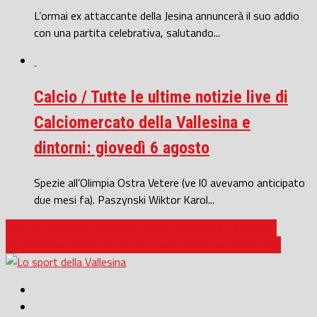
L’ormai ex attaccante della Jesina annuncerà il suo addio
con una partita celebrativa, salutando...
Calcio / Tutte le ultime notizie live di
Calciomercato della Vallesina e
dintorni: giovedì 6 agosto
Spezie all’Olimpia Ostra Vetere (ve l0 avevamo anticipato
due mesi fa). Paszynski Wiktor Karol...
Serie D / Ancona – Atletico Ascoli: crocevia al Del Conero
Promozione / Portuali Dorica e Moie Vallesina solo un pari