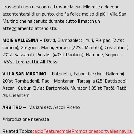
I rossoblu non riescono a trovare la via delle rete e devono
accontentarsi di un punto, che fa felice molto di più il Villa San
Martino che ha tenuto durante tutto il match un
atteggiamento attendista.
MOIE VALLESINA
– David, Giampaoletti, Yuri, Pierpaoli(27’st
Carboni), Gregorini, Marini, Borocci (27’st Mimotti), Costantini (
27’st Sassaroli), Pieralisi (40’st Paolucci), Nardone, Serpicelli
(45’st Lorenzetti). All. Rossi
VILLA SAN MARTINO
– Bulzinetti, Fabbri, Cecchini, Balleroni(
20’st Rombaldoni), Paoli, Montanari, Tartaglia (25’ Battisodo),
Ascani, Carburi (27’st Bartomioli), Muratori ( 35’st Tatò), Tatò.
All. Crisantemi
ARBITRO
– Mariani sez. Ascoli Piceno
©riproduzione riservata
Related Topics
calcio
Featured
moie
Promozione
sport
vallesina
villa