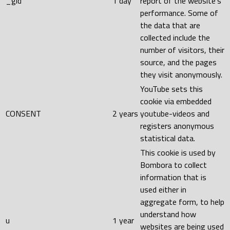
_gid
1 day
report of the website's
performance. Some of
the data that are
collected include the
number of visitors, their
source, and the pages
they visit anonymously.
YouTube sets this
cookie via embedded
CONSENT
2 years
youtube-videos and
registers anonymous
statistical data.
This cookie is used by
Bombora to collect
information that is
used either in
aggregate form, to help
understand how
u
1 year
websites are being used