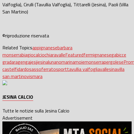
Valfoglia), Cirulli (Tavullia Valfoglia), Tittarelli (Jesina), Paoli (Villa
San Martino)
©riproduzione riservata
Related Topics
appignanese
barbara
monserra
biagio
calcio
chiaravalle
Featured
fermignanese
gabicce
gradara
genga
jesi
jesina
lunano
marina
moie
monserra
pergolese
Prom
castelfidardo
sassoferrato
sport
tavullia valfoglia
vallesina
villa
san martino
vismara
JESINA CALCIO
Tutte le notizie sulla Jesina Calcio
Advertisement