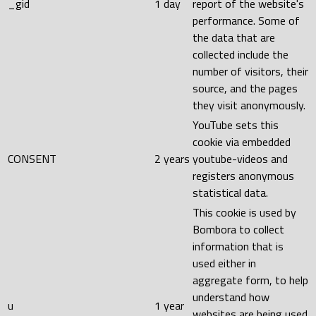
_gid
1 day
report of the website's
performance. Some of
the data that are
collected include the
number of visitors, their
source, and the pages
they visit anonymously.
YouTube sets this
cookie via embedded
CONSENT
2 years
youtube-videos and
registers anonymous
statistical data.
This cookie is used by
Bombora to collect
information that is
used either in
aggregate form, to help
understand how
u
1 year
websites are being used