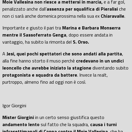
Moie Vallesina non riesce a mettersi in marcia,
e a far gol,
penalizzato anche dall’
assenza per squalifica di Pieralisi
che
non ci sarà anche domenica prossima nella sua ex
Chiaravalle
.
Importante e giusto il pari tra
Marina e Barbara Monserra
mentre il Sassoferrato Genga
, dopo essere andata in
vantaggio, ha subito la rimonta del
S. Orso.
A
Jesi, quei pochi spettatori che sono andati alla partita
,
alla fine hanno storto il muso perchè
credevano in un undici
leoncello che avrebbe iniziato la stagione
diventando subito
protagonista e squadra da battere
. Invece la realt,
purtroppo, almeno fino ad oggi non è così.
Igor Giorgini
Mister Giorgini
in un certo senso giustifica questo
andamento lento
sul fatto che la squadra,
causa i turni
infrasettimanali di Coppa contro il Moie Vallesina
, che ha