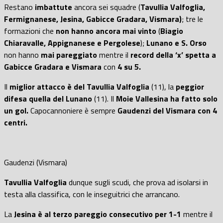
Restano
imbattute
ancora sei squadre (
Tavullia Valfoglia,
Fermignanese, Jesina, Gabicce Gradara, Vismara)
; tre le
formazioni che
non hanno ancora mai vinto
(
Biagio
Chiaravalle, Appignanese e Pergolese
);
Lunano e S. Orso
non hanno
mai pareggiato
mentre il
record della ‘x’ spetta a
Gabicce Gradara e Vismara
con
4 su 5.
Il
miglior attacco è del Tavullia Valfoglia
(11), la
peggior
difesa quella del Lunano
(11). Il
Moie Vallesina ha fatto solo
un gol.
Capocannoniere è sempre
Gaudenzi del Vismara con 4
centri.
Gaudenzi (Vismara)
Tavullia Valfoglia
dunque sugli scudi, che prova ad isolarsi in
testa alla classifica, con le inseguitrici che arrancano.
La
Jesina è al terzo pareggio consecutivo per 1-1
mentre il