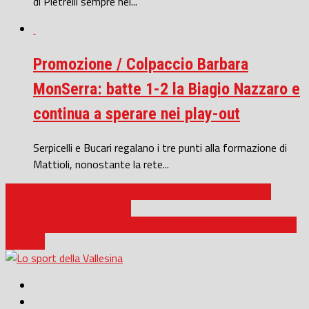
di Pietrelli sempre nel...
Promozione / Colpaccio Barbara
MonSerra: batte 1-2 la Biagio Nazzaro e
continua a sperare nei play-out
Serpicelli e Bucari regalano i tre punti alla formazione di
Mattioli, nonostante la rete...
Calcio / Juniores Regionale Marche 2024-2025, risultati e
marcatori della 3^ giornata
Terza Categoria / Il campionato è tornato: il resoconto della 1ª
giornata