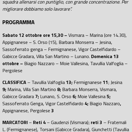
squadra allenarsi con puntiglio, con grande concentrazione. Per
migliorare dobbiamo solo lavorare”.
PROGRAMMA
Sabato 12 ottobre ore 15,30 –
Vismara – Marina (ore 14.30),
Appignanese – S. Orso (15), Barbara Monserra – Jesina,
Sassoferrato genga – Fermignanese, Vigor Castelfidardo –
Gabicce Gradara, Villa San Martino – Lunano.
Domenica 13
ottobre –
Biagio Nazzaro – Moie Vallesina, Tavullia Valfoglia –
Pergolese
CLASSIFICA
– Tavullia Valfoglia
13;
Fermignanese
11
; Jesina
9;
Marina, Villa San Martino
8;
Barbara Monserra, Vismara,
Gabicce Gradara
7;
Lunano, S. Orso
6;
Moie Vallesina
5;
Sassoferrato Genga,
Vigor Castelfidardo
4;
Biagio Nazzaro
,
Appignanese, Pergolese
3
MARCATORI
–
Reti 4
– Gaudenzi (Vismara);
reti 3
– Fraternali
L. (Fermignanese), Torsani (Gabicce Gradara), Giunchetti (Tavullia