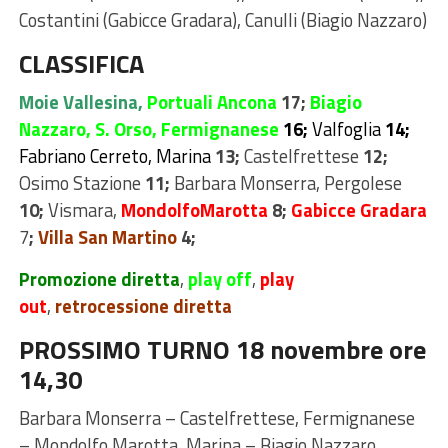
Costantini (Gabicce Gradara), Canulli (Biagio Nazzaro)
CLASSIFICA
Moie Vallesina,
Portuali Ancona
17;
Biagio
Nazzaro,
S. Orso, Fermignanese
16;
Valfoglia
14;
Fabriano Cerreto,
Marina
13;
Castelfrettese
12;
Osimo Stazione
11;
Barbara Monserra, Pergolese
10;
Vismara,
MondolfoMarotta
8;
Gabicce Gradara
7
;
Villa San Martino
4;
Promozione diretta
,
play off
,
play
out
,
retrocessione diretta
PROSSIMO TURNO 18 novembre ore
14,30
Barbara Monserra – Castelfrettese, Fermignanese
– Mondolfo Marotta, Marina – Biagio Nazzaro,