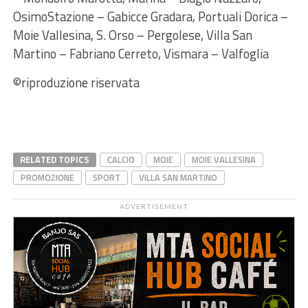
OsimoStazione – Gabicce Gradara, Portuali Dorica –
Moie Vallesina, S. Orso – Pergolese, Villa San
Martino – Fabriano Cerreto, Vismara – Valfoglia
©riproduzione riservata
RELATED TOPICS
CALCIO
MOIE
MOIE VALLESINA
PROMOZIONE
SPORT
VILLA SAN MARTINO
ADVERTISEMENT