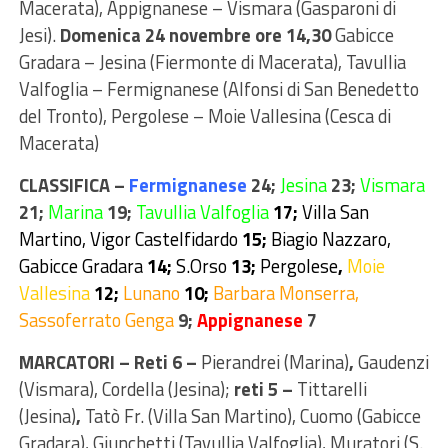
Macerata), Appignanese – Vismara (Gasparoni di
Jesi).
Domenica 24 novembre ore 14,30
Gabicce
Gradara – Jesina (Fiermonte di Macerata), Tavullia
Valfoglia – Fermignanese (Alfonsi di San Benedetto
del Tronto), Pergolese – Moie Vallesina (Cesca di
Macerata)
CLASSIFICA –
Fermignanese
24;
Jesina
23;
Vismara
21;
Marina
19;
Tavullia Valfoglia
17;
Villa San
Martino, Vigor Castelfidardo
15;
Biagio Nazzaro,
Gabicce Gradara
14;
S.Orso
13;
Pergolese
,
Moie
Vallesina
12;
Lunano
10;
Barbara Monserra,
Sassoferrato Genga
9;
Appignanese
7
MARCATORI – Reti 6 –
Pierandrei (Marina)
,
Gaudenzi
(Vismara), Cordella (Jesina);
reti 5 –
Tittarelli
(Jesina)
,
Tatò Fr. (Villa San Martino), Cuomo (Gabicce
Gradara), Giunchetti (Tavullia Valfoglia), Muratori (S.