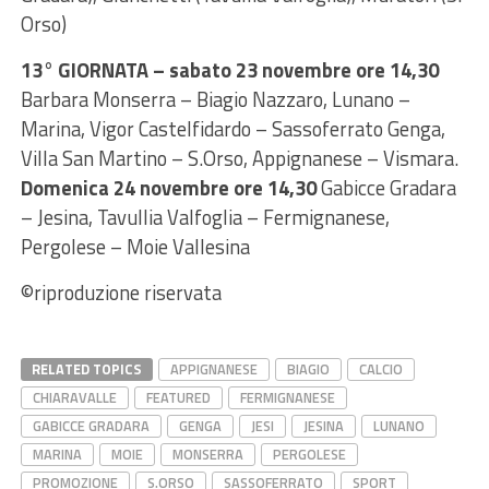
Orso)
13° GIORNATA –
sabato 23 novembre ore 14,30
Barbara Monserra – Biagio Nazzaro, Lunano –
Marina, Vigor Castelfidardo – Sassoferrato Genga,
Villa San Martino – S.Orso, Appignanese – Vismara.
Domenica 24 novembre ore 14,30
Gabicce Gradara
– Jesina, Tavullia Valfoglia – Fermignanese,
Pergolese – Moie Vallesina
©riproduzione riservata
RELATED TOPICS
APPIGNANESE
BIAGIO
CALCIO
CHIARAVALLE
FEATURED
FERMIGNANESE
GABICCE GRADARA
GENGA
JESI
JESINA
LUNANO
MARINA
MOIE
MONSERRA
PERGOLESE
PROMOZIONE
S.ORSO
SASSOFERRATO
SPORT