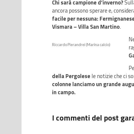
Chi sarà campione d’inverno?
Sull
ancora possono sperare e, considerat
facile per nessuna: Fermignanese
Vismara – Villa San Martino
.
Ne
Riccardo Pierandrei (Marina calcio)
ra
Ga
Pe
della Pergolese
le notizie che ci s
colonne lanciamo un grande auguri
in campo.
I commenti del post gara