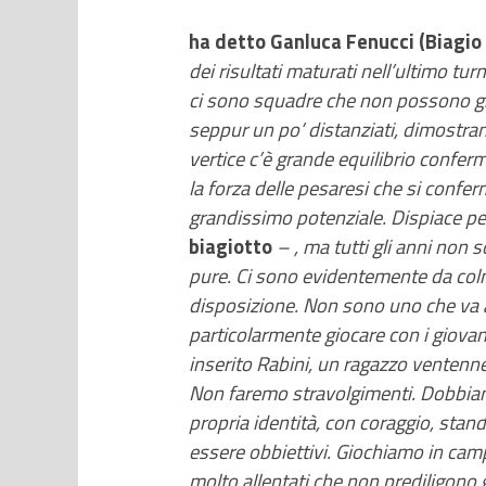
ha detto Ganluca Fenucci (Biagio
dei risultati maturati nell’ultimo tu
ci sono squadre che non possono gio
seppur un po’ distanziati, dimostran
vertice c’è grande equilibrio confer
la forza delle pesaresi che si conf
grandissimo potenziale. Dispiace pe
biagiotto
– , ma tutti gli anni non 
pure. Ci sono evidentemente da colm
disposizione. Non sono uno che va a 
particolarmente giocare con i giova
inserito Rabini, un ragazzo ventenne 
Non faremo stravolgimenti. Dobbiamo
propria identità, con coraggio, stan
essere obbiettivi. Giochiamo in campi
molto allentati che non prediligono 