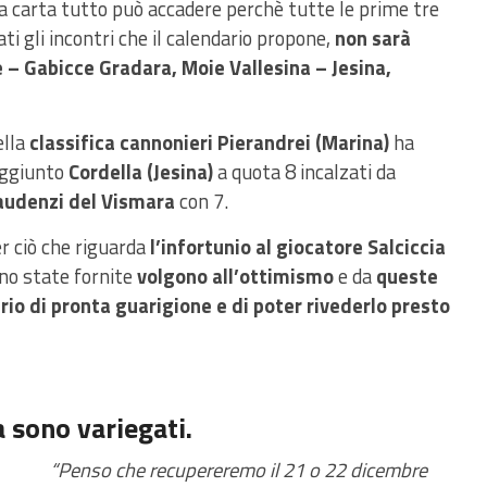
a carta tutto può accadere perchè tutte le prime tre
i gli incontri che il calendario propone,
non sarà
 – Gabicce Gradara, Moie Vallesina – Jesina,
lla
classifica cannonieri Pierandrei (Marina)
ha
ggiunto
Cordella (Jesina)
a quota 8 incalzati da
udenzi del Vismara
con 7.
r ciò che riguarda
l’infortunio al giocatore Salciccia
ono state fornite
volgono all’ottimismo
e da
queste
o di pronta guarigione e di poter rivederlo presto
 sono variegati.
“Penso che recupereremo il 21 o 22 dicembre