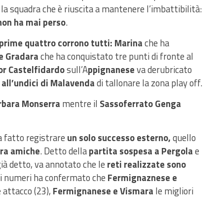
la squadra che è riuscita a mantenere l’imbattibilità:
non ha mai perso
.
 prime quattro corrono tutti:
Marina
che ha
ce Gradara
che ha conquistato tre punti di fronte al
or Castelfidardo
sull’A
ppignanese
va derubricato
e
all’undici di Malavenda
di tallonare la zona play off.
rbara Monserra
mentre il
Sassoferrato Genga
a fatto registrare
un solo successo esterno,
quello
ura amiche
. Detto della
partita sospesa a Pergola
e
à detto, va annotato che le
reti realizzate sono
i numeri ha confermato che
Fermignaznese e
 attacco (23),
Fermignanese e Vismara
le migliori