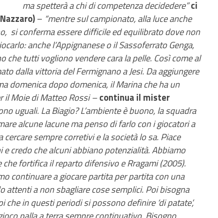
ma spetterà a chi di competenza decidedere”
ci
 Nazzaro)
–
“mentre sul campionato, alla luce anche
rno, si conferma essere difficile ed equilibrato dove non
carlo: anche l’Appignanese o il Sassoferrato Genga,
o che tutti vogliono vendere cara la pelle. Così come al
mato dalla vittoria del Fermignano a Jesi. Da aggiungere
erma domenica dopo domenica, il Marina che ha un
r il Moie di Matteo Rossi –
continua il mister
sono uguali. La Biagio? L’ambiente è buono, la squadra
are alcune lacune ma penso di farlo con i giocatori a
cercare sempre corretivi e la società lo sa. Piace
ni e credo che alcuni abbiano potenzialità. Abbiamo
che fortifica il reparto difensivo e Rragami (2005).
 continuare a giocare partita per partita con una
do attenti a non sbagliare cose semplici. Poi bisogna
 che in questi periodi si possono definire ‘di patate’,
gioco palla a terra sempre continuativo. Bisogno