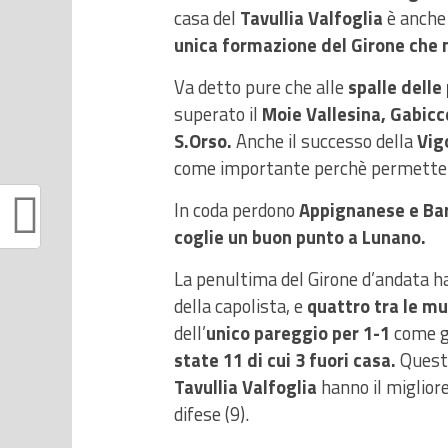
casa del
Tavullia Valfoglia
è anche 
unica formazione del Girone che 
Va detto pure che alle
spalle delle
superato il
Moie Vallesina, Gabic
S.Orso.
Anche il successo della
Vig
come importante perchè permett
In coda perdono
Appignanese e Ba
coglie un buon punto a Lunano.
La penultima del Girone d’andata h
della capolista, e
quattro tra le m
dell’
unico pareggio per 1-1
come gi
state 11 di cui 3 fuori casa.
Quest
Tavullia Valfoglia
hanno il migliore
difese (9).