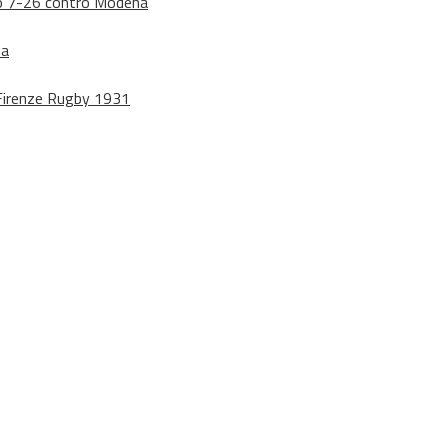
dono 7-26 contro Modena
na
o Firenze Rugby 1931