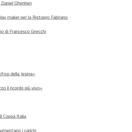
o Daniel Ohenhen
lay maker per la Ristopro Fabriano
rno di Francesco Gnecchi
ifosi della Jesina»
zo il ricordo più vivo»
i Coppa Italia
aumentano i carichi