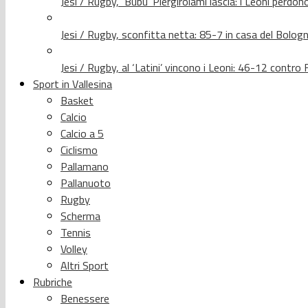
Jesi / Rugby, ‘Bubu’ Piergirolami lascia: i Leoni per
Jesi / Rugby, sconfitta netta: 85-7 in casa del Bolog
Jesi / Rugby, al ‘Latini’ vincono i Leoni: 46-12 contr
Sport in Vallesina
Basket
Calcio
Calcio a 5
Ciclismo
Pallamano
Pallanuoto
Rugby
Scherma
Tennis
Volley
Altri Sport
Rubriche
Benessere