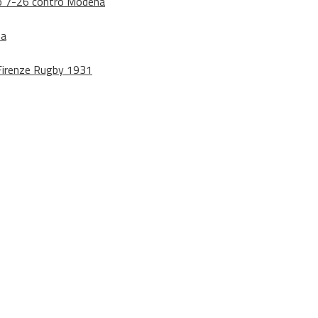
dono 7-26 contro Modena
na
o Firenze Rugby 1931