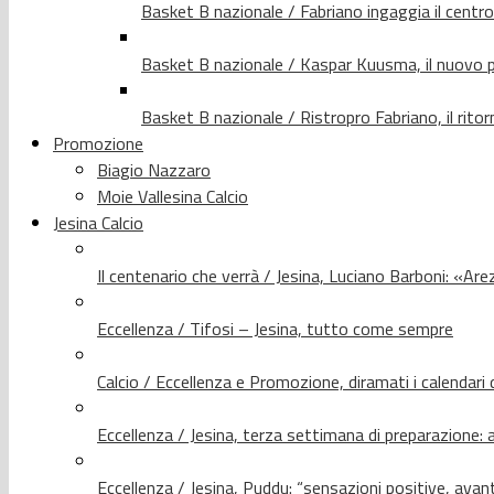
Basket B nazionale / Fabriano ingaggia il centr
Basket B nazionale / Kaspar Kuusma, il nuovo p
Basket B nazionale / Ristropro Fabriano, il rito
Promozione
Biagio Nazzaro
Moie Vallesina Calcio
Jesina Calcio
Il centenario che verrà / Jesina, Luciano Barboni: «Arez
Eccellenza / Tifosi – Jesina, tutto come sempre
Calcio / Eccellenza e Promozione, diramati i calendari d
Eccellenza / Jesina, terza settimana di preparazione: 
Eccellenza / Jesina, Puddu: “sensazioni positive, avant