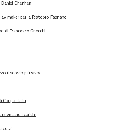
o Daniel Ohenhen
lay maker per la Ristopro Fabriano
rno di Francesco Gnecchi
zo il ricordo più vivo»
i Coppa Italia
aumentano i carichi
i così”