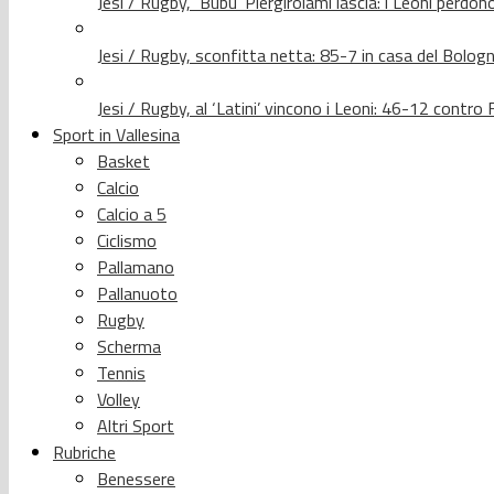
Jesi / Rugby, ‘Bubu’ Piergirolami lascia: i Leoni per
Jesi / Rugby, sconfitta netta: 85-7 in casa del Bolog
Jesi / Rugby, al ‘Latini’ vincono i Leoni: 46-12 contr
Sport in Vallesina
Basket
Calcio
Calcio a 5
Ciclismo
Pallamano
Pallanuoto
Rugby
Scherma
Tennis
Volley
Altri Sport
Rubriche
Benessere