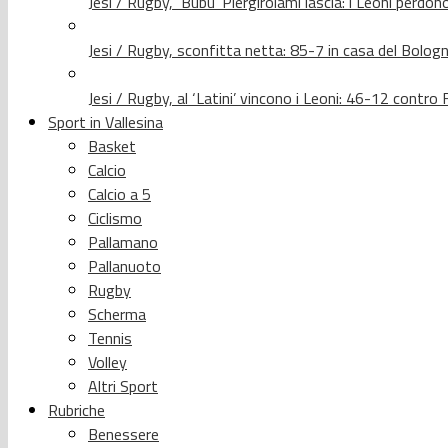
Jesi / Rugby, ‘Bubu’ Piergirolami lascia: i Leoni per
Jesi / Rugby, sconfitta netta: 85-7 in casa del Bolog
Jesi / Rugby, al ‘Latini’ vincono i Leoni: 46-12 contr
Sport in Vallesina
Basket
Calcio
Calcio a 5
Ciclismo
Pallamano
Pallanuoto
Rugby
Scherma
Tennis
Volley
Altri Sport
Rubriche
Benessere