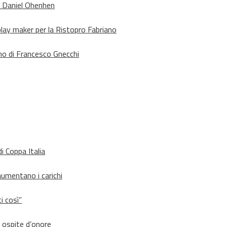
o Daniel Ohenhen
lay maker per la Ristopro Fabriano
rno di Francesco Gnecchi
i Coppa Italia
aumentano i carichi
i così”
d ospite d’onore