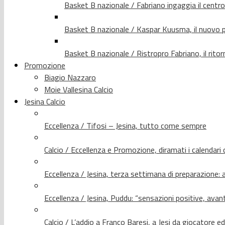
Basket B nazionale / Fabriano ingaggia il centr
Basket B nazionale / Kaspar Kuusma, il nuovo p
Basket B nazionale / Ristropro Fabriano, il rito
Promozione
Biagio Nazzaro
Moie Vallesina Calcio
Jesina Calcio
Eccellenza / Tifosi – Jesina, tutto come sempre
Calcio / Eccellenza e Promozione, diramati i calendari d
Eccellenza / Jesina, terza settimana di preparazione: 
Eccellenza / Jesina, Puddu: “sensazioni positive, avant
Calcio / L’addio a Franco Baresi, a Jesi da giocatore e