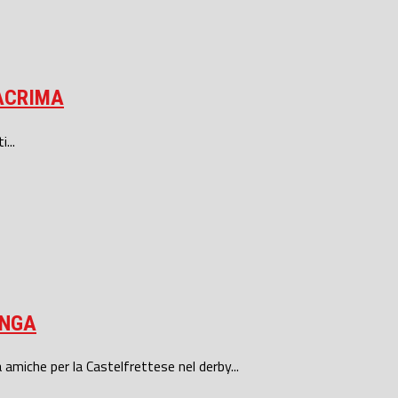
LACRIMA
...
INGA
che per la Castelfrettese nel derby...