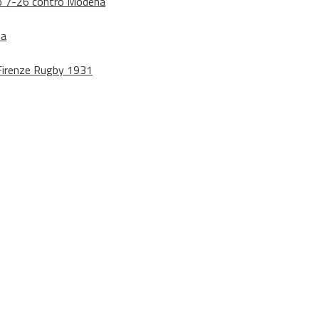
dono 7-26 contro Modena
na
o Firenze Rugby 1931