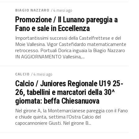
BIAGIO NAZZARO
/ 4 mesi ago
Promozione / Il Lunano pareggia a
Fano e sale in Eccellenza
Importantissimi successi della Castelfrettese e del
Moie Vallesina. Vigor Castefidardo matematicamente
retrocesso. Portuali Dorica inguaia la Biagio Nazzaro
IN AGGIORNAMENTO Vallesina,...
CALCIO
/ 4 mesi ago
Calcio / Juniores Regionale U19 25-
26, tabellini e marcatori della 30^
giornata: beffa Chiesanuova
Nel girone A, la Montemarcianese pareggia con il Fano
e chiude quinta, settima l’Ostra Calcio del
capocannoniere Giusti. Nel girone B...