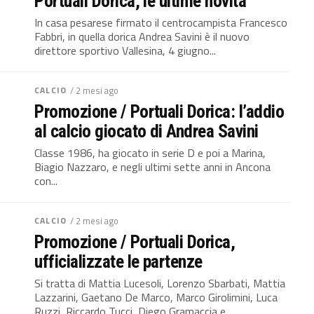
Portuali Dorica, le ultime novità
In casa pesarese firmato il centrocampista Francesco
Fabbri, in quella dorica Andrea Savini è il nuovo
direttore sportivo Vallesina, 4 giugno...
CALCIO
/ 2 mesi ago
Promozione / Portuali Dorica: l’addio
al calcio giocato di Andrea Savini
Classe 1986, ha giocato in serie D e poi a Marina,
Biagio Nazzaro, e negli ultimi sette anni in Ancona
con...
CALCIO
/ 2 mesi ago
Promozione / Portuali Dorica,
ufficializzate le partenze
Si tratta di Mattia Lucesoli, Lorenzo Sbarbati, Mattia
Lazzarini, Gaetano De Marco, Marco Girolimini, Luca
Ruzzi, Riccardo Tucci, Diego Gramaccia e...