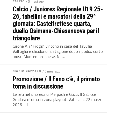
CALCIO
/ 5 mesi ago
Calcio / Juniores Regionale U19 25-
26, tabellini e marcatori della 29^
giornata: Castelfrettese quarta,
duello Osimana-Chiesanuova per il
triangolare
Girone A: i “Frogs” vincono in casa del Tavullia
Valfoglia e chiudono la stagione dopo il podio, corto
muso Montemarcianese. Nel...
BIAGIO NAZZARO
/ 5 mesi ago
Promozione / Il Fano c’è, il primato
torna in discussione
Le reti nella ripresa di Pierpaoli e Gucci. Il Gabicce
Gradara ritorna in zona playout Vallesina, 22 marzo
2026 – Il...