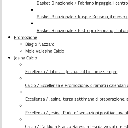
Basket B nazionale / Fabriano ingaggia il centr
Basket B nazionale / Kaspar Kuusma, il nuovo p
Basket B nazionale / Ristropro Fabriano, il rito
Promozione
Biagio Nazzaro
Moie Vallesina Calcio
Jesina Calcio
Eccellenza / Tifosi – Jesina, tutto come sempre
Calcio / Eccellenza e Promozione, diramati i calendari d
Eccellenza / Jesina, terza settimana di preparazione: 
Eccellenza / Jesina, Puddu: “sensazioni positive, avant
Calcio / L’addio a Franco Baresi, a Jesi da giocatore e