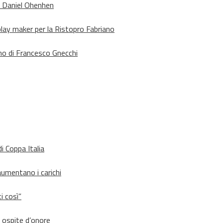
o Daniel Ohenhen
lay maker per la Ristopro Fabriano
rno di Francesco Gnecchi
i Coppa Italia
aumentano i carichi
i così”
d ospite d’onore