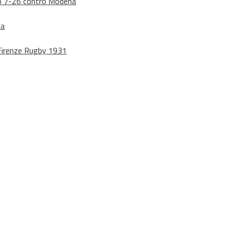
dono 7-26 contro Modena
na
o Firenze Rugby 1931