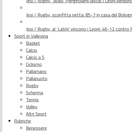
Jesi / Rugby, ‘Bubu’ Piergirolami lascia: i Leoni per
Jesi / Rugby, sconfitta netta: 85-7 in casa del Bolog
Jesi / Rugby, al ‘Latini’ vincono i Leoni: 46-12 contr
Sport in Vallesina
Basket
Calcio
Calcio a 5
Ciclismo
Pallamano
Pallanuoto
Rugby
Scherma
Tennis
Volley
Altri Sport
Rubriche
Benessere