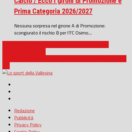
Calcio / Ecco i gironi di Promozione e
Prima Categoria 2026/2027
Nessuna sorpresa nel girone A di Promozione:
scongiurato il rischio B per l’FC Osimo....
Promozione / Biagio Nazzaro Chiaravalle, si dimette il
presidente Luca Latini
Eccellenza \ Il Chiesanuova vola sempre più su: Monturano K.O.
2-0
Redazione
Pubblicità
Privacy Policy
Cookie Policy