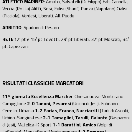
ATLETICO MARINER
: Amato, Salvatelli (Di Filippo) Fabi Cannella,
Veccia (Rotta) Aliffi, Sosi, Eulisi (Sharif) Panza (Napolano) Cialisi
(Picciola), Verdesi, Liberati. All. Puddu
ARBITRO
: Spadoni di Pesaro
RETI
: 12′ pt e 15′ pt Lovotti, 29′ pt Liberati, 32′ pt Moscati, 34′
pt. Capezzani
RISULTATI CLASSICHE MARCATORI
11^ giornata Eccellenza Marche:
Chiesanuova-Monturano
Campiglione
2-0
Tanoni, Pesaresi
(Uncini di Jesi), Fabriano
Cerreto-Urbania
1-2 Farias, Franca, Nacciarriti
(Tarli di Ascoli),
Urbino-Sangiustese
2-1 Tamaglini, Tarulli, Galante
(Gasparoni
di Jesi), Matelica-K Sport
1-1 Barattini, Amico
(Volpi di
LaSpezia), Montefano-Montegranaro
1-3 Perpepaj,