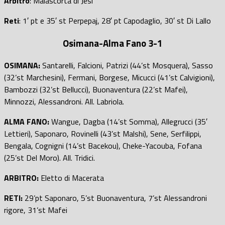
Arbitro
: Malascorta di Jesi
Reti
: 1′ pt e 35′ st Perpepaj, 28′ pt Capodaglio, 30′ st Di Lallo
Osimana-Alma Fano
3-1
OSIMANA:
Santarelli, Falcioni, Patrizi (44’st Mosquera), Sasso
(32’st Marchesini), Fermani, Borgese, Micucci (41’st Calvigioni),
Bambozzi (32’st Bellucci), Buonaventura (22’st Mafei),
Minnozzi, Alessandroni. All. Labriola.
ALMA FANO:
Wangue, Dagba (14’st Somma), Allegrucci (35′
Lettieri), Saponaro, Rovinelli (43’st Malshi), Sene, Serfilippi,
Bengala, Cognigni (14’st Bacekou), Cheke-Yacouba, Fofana
(25’st Del Moro). All. Tridici.
ARBITRO:
Eletto di Macerata
RETI:
29’pt Saponaro, 5’st Buonaventura, 7’st Alessandroni
rigore, 31’st Mafei