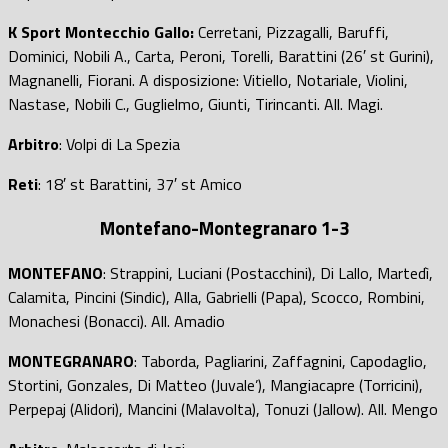
K Sport Montecchio Gallo:
Cerretani, Pizzagalli, Baruffi,
Dominici, Nobili A., Carta, Peroni, Torelli, Barattini (26′ st Gurini),
Magnanelli, Fiorani. A disposizione: Vitiello, Notariale, Violini,
Nastase, Nobili C., Guglielmo, Giunti, Tirincanti. All. Magi.
Arbitro
: Volpi di La Spezia
Reti
: 18′ st Barattini, 37′ st Amico
Montefano-Montegranaro
1-3
MONTEFANO
: Strappini, Luciani (Postacchini), Di Lallo, Martedì,
Calamita, Pincini (Sindic), Alla, Gabrielli (Papa), Scocco, Rombini,
Monachesi (Bonacci). All. Amadio
MONTEGRANARO
: Taborda, Pagliarini, Zaffagnini, Capodaglio,
Stortini, Gonzales, Di Matteo (Juvale’), Mangiacapre (Torricini),
Perpepaj (Alidori), Mancini (Malavolta), Tonuzi (Jallow). All. Mengo