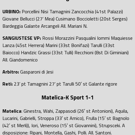
URBINO:
Porcellini Nisi Tamagnini Zancocchia (41st Palazzi)
Giovane Bellucci (27’ Mea) Cusimano Boccioletti (20st Serges)
Bardeggia Galante Arcangeli All. Mariani N.
SANGIUSTESE VP:
Rossi Morazzini Pasqualini Iommi Maquiesse
Lanza (45st Herrera) Marini (33st Bonifazi) Tarulli (33st
Baiocco) Handzic Grassi (33st Tulli) Recchioni (8st Di Giminiani)
All. Giandomenico
Arbitro:
Gasparoni di Jesi
Reti:
23’ pt Tamagnini 27’ pt Tarulli 50′ st Galante rigore
Matelica-K Sport
1-1
Matelica
: Ginestra, Wahi, Zappasodi (26′ st Antonioni), Aquila,
Lucarini, Gabrielli, Stroppa (33′ st Amico), Frulla (15′ st Bagnolo
(42′ st Merli)), Iori, Veneroso (15′ st Giovannini), Strupsceki. A
disposizione: Ripani, Montella, Gashi, Polli. All. Santoni.