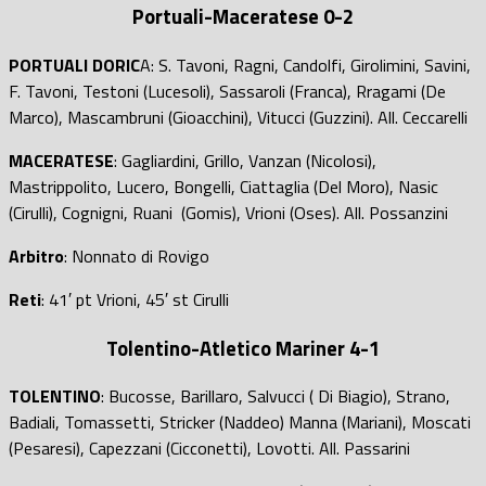
Portuali-Maceratese
0-2
PORTUALI DORIC
A: S. Tavoni, Ragni, Candolfi, Girolimini, Savini,
F. Tavoni, Testoni (Lucesoli), Sassaroli (Franca), Rragami (De
Marco), Mascambruni (Gioacchini), Vitucci (Guzzini). All. Ceccarelli
MACERATESE
: Gagliardini, Grillo, Vanzan (Nicolosi),
Mastrippolito, Lucero, Bongelli, Ciattaglia (Del Moro), Nasic
(Cirulli), Cognigni, Ruani (Gomis), Vrioni (Oses). All. Possanzini
Arbitro
: Nonnato di Rovigo
Reti
: 41′ pt Vrioni, 45′ st Cirulli
Tolentino-Atletico Mariner
4-1
TOLENTINO
: Bucosse, Barillaro, Salvucci ( Di Biagio), Strano,
Badiali, Tomassetti, Stricker (Naddeo) Manna (Mariani), Moscati
(Pesaresi), Capezzani (Cicconetti), Lovotti. All. Passarini