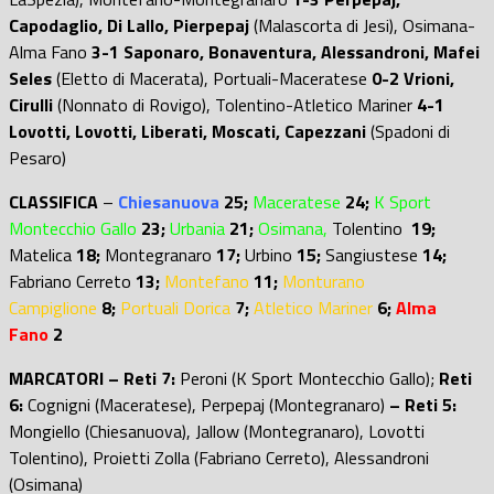
Capodaglio, Di Lallo, Pierpepaj
(Malascorta di Jesi), Osimana-
Alma Fano
3-1 Saponaro, Bonaventura, Alessandroni, Mafei
Seles
(Eletto di Macerata), Portuali-Maceratese
0-2 Vrioni,
Cirulli
(Nonnato di Rovigo), Tolentino-Atletico Mariner
4-1
Lovotti, Lovotti, Liberati, Moscati, Capezzani
(Spadoni di
Pesaro)
CLASSIFICA
–
Chiesanuova
25;
Maceratese
24;
K Sport
Montecchio Gallo
23;
Urbania
21;
Osimana,
Tolentino
19;
Matelica
18;
Montegranaro
17;
Urbino
15;
Sangiustese
14;
Fabriano Cerreto
13;
Montefano
11;
Monturano
Campiglione
8;
Portuali Dorica
7;
Atletico Mariner
6;
Alma
Fano
2
MARCATORI – Reti 7:
Peroni (K Sport Montecchio Gallo);
Reti
6:
Cognigni (Maceratese), Perpepaj (Montegranaro)
– Reti 5:
Mongiello (Chiesanuova), Jallow (Montegranaro), Lovotti
Tolentino), Proietti Zolla (Fabriano Cerreto), Alessandroni
(Osimana)