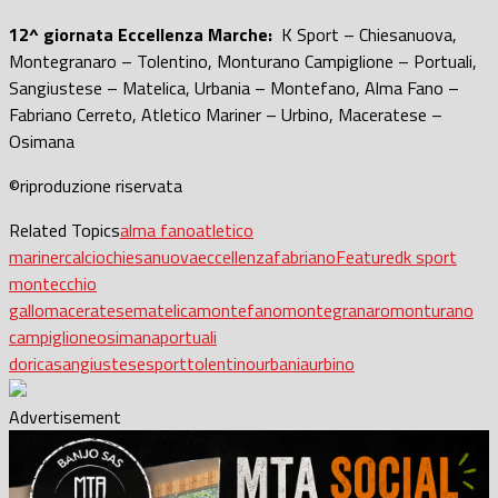
12^ giornata Eccellenza Marche:
K Sport – Chiesanuova,
Montegranaro – Tolentino, Monturano Campiglione – Portuali,
Sangiustese – Matelica, Urbania – Montefano, Alma Fano –
Fabriano Cerreto, Atletico Mariner – Urbino, Maceratese –
Osimana
©riproduzione riservata
Related Topics
alma fano
atletico
mariner
calcio
chiesanuova
eccellenza
fabriano
Featured
k sport
montecchio
gallo
maceratese
matelica
montefano
montegranaro
monturano
campiglione
osimana
portuali
dorica
sangiustese
sport
tolentino
urbania
urbino
Advertisement