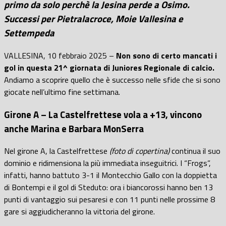
primo da solo perchè la Jesina perde a Osimo.
Successi per Pietralacroce, Moie Vallesina e
Settempeda
VALLESINA, 10 febbraio 2025 –
Non sono di certo mancati i
gol in questa 21^ giornata di Juniores Regionale di calcio.
Andiamo a scoprire quello che è successo nelle sfide che si sono
giocate nell’ultimo fine settimana.
Girone A – La Castelfrettese vola a +13, vincono
anche Marina e Barbara MonSerra
Nel girone A, la Castelfrettese
(foto di copertina)
continua il suo
dominio e ridimensiona la più immediata inseguitrici. I “Frogs”,
infatti, hanno battuto 3-1 il Montecchio Gallo con la doppietta
di Bontempi e il gol di Steduto
: ora i biancorossi hanno
ben 13
punti di vantaggio
sui pesaresi e con 11 punti nelle prossime 8
gare si aggiudicheranno la vittoria del girone.