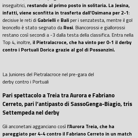
inseguitrici,
restando al primo posto in solitaria.
La Jesina,
infatti, viene sconfitta in trasferta dall’Osimana per 2-1
:
decisive le reti di
Gabrielli
e
Bali
per i senzatesta, mentre il gol
leoncello è stato segnato da
Rosi
. Biancorossi e giallorossi
restano così secondi a -3 dalla testa della classifica. Entra nella
Top 4, inoltre,
il Pietralacroce, che ha vinto per 0-1 il derby
contro i Portuali Dorica grazie al gol di Possanzini.
La Juniores del Pietralacroce nel pre-gara del
derby contro i Portuali
Pari spettacolo a Treia tra Aurora e Fabriano
Cerreto, pari l’antipasto di SassoGenga-Biagio, tris
Settempeda nel derby
Gli anconetani agganciano così
l’Aurora Treia, che ha
pareggiato per 4-4 contro il Fabriano Cerreto in un match