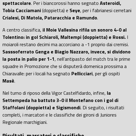
spettacolare
. Per i biancorossi hanno segnato
Asteroidi,
Tobia Cacciamani
(doppietta) e
Seye
, per i fabrianesi cerretani
Crialesi, Di Matola, Pataracchia e Ramundo
.
A centro classifica,
il Moie Vallesina rifila un sonoro 4-0 al
Tolentino: in gol Schiaroli, Maltempi (doppietta) e Rossi.
I
moiaroli restano decimi ma accorciano a -1 proprio dai cremisi.
Sasssoferrato Genga e Biagio Nazzaro, invece, si dividono
la posta in palio per 1-1
, nell’antipasto del match tra le prime
squadre in Promozione che si disputerà domenica prossima a
Chiaravalle: per i locali ha segnato
Pellicciari
, per gli ospiti
Masè
.
Nel turno di riposo della Vigor Castelfidardo, infine,
la
Settempeda ha battuto 3-0 il Montefano con i gol di
Staffolani (doppietta) e Sigismondi
. Di seguito, i risultati
completi, i marcatori e le classifiche dei gironi di Juniores
Regionale marchigiani.
Risultati, marcatori e classifiche