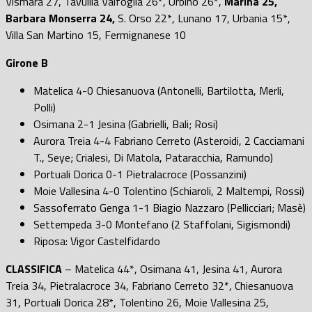
Vismara 27, Tavullia Valfoglia 26*, Urbino 26*,
Marina 25,
Barbara Monserra 24,
S. Orso 22*, Lunano 17, Urbania 15*,
Villa San Martino 15, Fermignanese 10
Girone B
Matelica 4-0 Chiesanuova (Antonelli, Bartilotta, Merli,
Polli)
Osimana 2-1 Jesina (Gabrielli, Bali; Rosi)
Aurora Treia 4-4 Fabriano Cerreto (Asteroidi, 2 Cacciamani
T., Seye; Crialesi, Di Matola, Pataracchia, Ramundo)
Portuali Dorica 0-1 Pietralacroce (Possanzini)
Moie Vallesina 4-0 Tolentino (Schiaroli, 2 Maltempi, Rossi)
Sassoferrato Genga 1-1 Biagio Nazzaro (Pellicciari; Masè)
Settempeda 3-0 Montefano (2 Staffolani, Sigismondi)
Riposa: Vigor Castelfidardo
CLASSIFICA
– Matelica 44*, Osimana 41, Jesina 41, Aurora
Treia 34, Pietralacroce 34, Fabriano Cerreto 32*, Chiesanuova
31, Portuali Dorica 28*, Tolentino 26, Moie Vallesina 25,