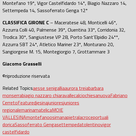
Montefano 19*, Vigor Castelfidardo 14*, Biagio Nazzaro 14,
Settempeda 14, Sassoferrato Genga 12*
CLASSIFICA GIRONE C
– Maceratese 48, Monticelli 46*,
Azzurra Colli 40, Palmense 39*, Cluentina 33*, Corridonia 32,
Trodica 30*, Sangiustese VP 28, Porto Sant’Elpidio 24**,
Azzurra SBT 24*, Atletico Mariner 23*, Monturano 20,
Sangiorgese M. 15, Montegiorgio 7, Grottammare 3
Giacomo Grasselli
©riproduzione riservata
Related Topics
aesse senigallia
aurora treia
barbara
monserra
biagio nazzaro chiaravalle
calcio
chiesanuova
Fabriano
Cerreto
Featured
jesina
juniores
juniores
regionale
marina
matelica
MOIE
VALLESINA
montefano
osimana
pietralacroce
portuali
dorica
Sassoferrato Genga
settempeda
tolentino
vigor
castelfidardo