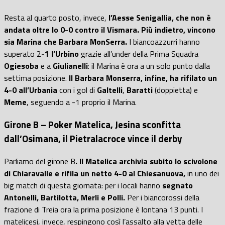
Resta al quarto posto, invece,
l’Aesse Senigallia, che non è
andata oltre lo 0-0 contro il Vismara. Più indietro, vincono
sia Marina che Barbara MonSerra.
I biancoazzurri hanno
superato 2
-1 l’Urbino
grazie all’under della Prima Squadra
Ogiesoba
e a
Giulianelli
: il Marina è ora a un solo punto dalla
settima posizione.
Il Barbara Monserra, infine, ha rifilato un
4-0 all’Urbania
con i gol di
Galtelli
,
Baratti
(doppietta) e
Meme
, seguendo a -1 proprio il Marina.
Girone B – Poker Matelica, Jesina sconfitta
dall’Osimana, il Pietralacroce vince il derby
Parliamo del girone B
. Il Matelica archivia subito lo scivolone
di Chiaravalle e rifila un netto 4-0 al Chiesanuova,
in uno dei
big match di questa giornata: per i locali hanno
segnato
Antonelli, Bartilotta, Merli e Polli.
Per i biancorossi della
frazione di Treia ora la prima posizione è lontana 13 punti. I
matelicesi, invece, respingono così l’assalto alla vetta delle