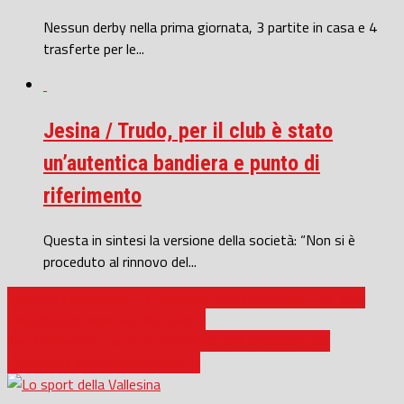
Nessun derby nella prima giornata, 3 partite in casa e 4
trasferte per le...
Jesina / Trudo, per il club è stato
un’autentica bandiera e punto di
riferimento
Questa in sintesi la versione della società: “Non si è
proceduto al rinnovo del...
Seconda Categoria / Per la coppia Cupramontana – Le Torri
Castelplanio nessuna distrazione
Jesi / Prosciolti i quattro tifosi leoncelli denunciati dal
presidente della Jesina Chiariotti