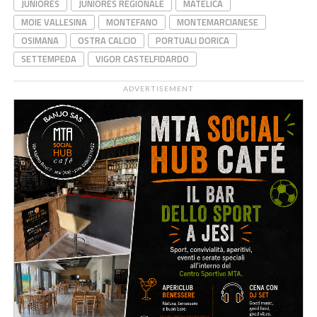
JUNIORES
JUNIORES REGIONALE
MATELICA
MOIE VALLESINA
MONTEFANO
MONTEMARCIANESE
OSIMANA
OSTRA CALCIO
PORTUALI DORICA
SETTEMPEDA
VIGOR CASTELFIDARDO
ADVERTISEMENT