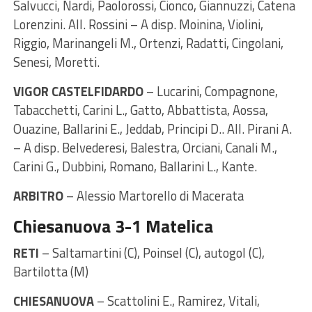
Salvucci, Nardi, Paolorossi, Cionco, Giannuzzi, Catena
Lorenzini. All. Rossini – A disp. Moinina, Violini,
Riggio, Marinangeli M., Ortenzi, Radatti, Cingolani,
Senesi, Moretti.
VIGOR CASTELFIDARDO
– Lucarini, Compagnone,
Tabacchetti, Carini L., Gatto, Abbattista, Aossa,
Ouazine, Ballarini E., Jeddab, Principi D.. All. Pirani A.
– A disp. Belvederesi, Balestra, Orciani, Canali M.,
Carini G., Dubbini, Romano, Ballarini L., Kante.
ARBITRO
– Alessio Martorello di Macerata
Chiesanuova 3-1 Matelica
RETI
– Saltamartini (C), Poinsel (C), autogol (C),
Bartilotta (M)
CHIESANUOVA
– Scattolini E., Ramirez, Vitali,