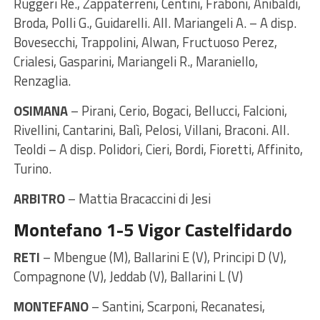
Ruggeri Re., Zappaterreni, Centini, Fraboni, Anibaldi,
Broda, Polli G., Guidarelli. All. Mariangeli A. – A disp.
Bovesecchi, Trappolini, Alwan, Fructuoso Perez,
Crialesi, Gasparini, Mariangeli R., Maraniello,
Renzaglia.
OSIMANA
– Pirani, Cerio, Bogaci, Bellucci, Falcioni,
Rivellini, Cantarini, Balì, Pelosi, Villani, Braconi. All.
Teoldi – A disp. Polidori, Cieri, Bordi, Fioretti, Affinito,
Turino.
ARBITRO
– Mattia Bracaccini di Jesi
Montefano 1-5 Vigor Castelfidardo
RETI
– Mbengue (M), Ballarini E (V), Principi D (V),
Compagnone (V), Jeddab (V), Ballarini L (V)
MONTEFANO
– Santini, Scarponi, Recanatesi,