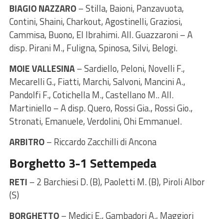
BIAGIO NAZZARO
– Stilla, Baioni, Panzavuota,
Contini, Shaini, Charkout, Agostinelli, Graziosi,
Cammisa, Buono, El Ibrahimi. All. Guazzaroni – A
disp. Pirani M., Fuligna, Spinosa, Silvi, Belogi.
MOIE VALLESINA
– Sardiello, Peloni, Novelli F.,
Mecarelli G., Fiatti, Marchi, Salvoni, Mancini A.,
Pandolfi F., Cotichella M., Castellano M.. All.
Martiniello – A disp. Quero, Rossi Gia., Rossi Gio.,
Stronati, Emanuele, Verdolini, Ohi Emmanuel.
ARBITRO
– Riccardo Zacchilli di Ancona
Borghetto 3-1 Settempeda
RETI
– 2 Barchiesi D. (B), Paoletti M. (B), Piroli Albor
(S)
BORGHETTO
– Medici E., Gambadori A., Maggiori