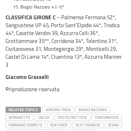
Biagio Nazzaro 4 (-1)*
CLASSIFICA GIRONE C
– Palmense Fermana 52*,
Sangiustese VP 45, Porto Sant’Elpidio 44*, Trodica
44*, Casette Verdini 39, Azzurra Colli 36*,
Grottammare 35**, Corridonia 34*, Tolentino 31*,
Civitanovese 31, Montegiorgio 29*, Monticelli 29,
Castel Di Lama 14*, Cluentina 13*, Azzurra Mariner
3
Giacomo Grasselli
©riproduzione riservata
RELATED TOPICS
AURORA TREIA
BIAGIO NAZZARO
BORGHETTO
CALCIO
CASTELFRETTESE
CHIESANUOVA
FABRIANO CERRETO
FEATURED
FILOTTRANESE
JESINA