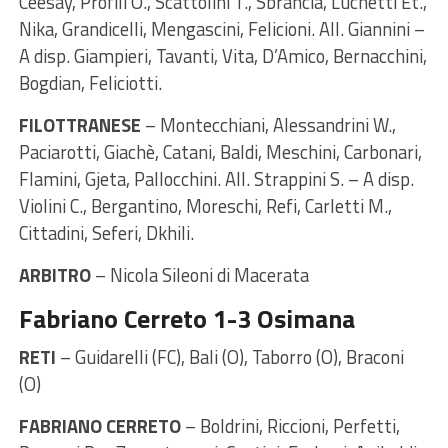
Ceesay, Profili O., Scattolini T., Sbrancia, Luchetti Et.,
Nika, Grandicelli, Mengascini, Felicioni. All. Giannini –
A disp. Giampieri, Tavanti, Vita, D’Amico, Bernacchini,
Bogdian, Feliciotti.
FILOTTRANESE
– Montecchiani, Alessandrini W.,
Paciarotti, Giachè, Catani, Baldi, Meschini, Carbonari,
Flamini, Gjeta, Pallocchini. All. Strappini S. – A disp.
Violini C., Bergantino, Moreschi, Refi, Carletti M.,
Cittadini, Seferi, Dkhili.
ARBITRO
– Nicola Sileoni di Macerata
Fabriano Cerreto 1-3 Osimana
RETI
– Guidarelli (FC), Bali (O), Taborro (O), Braconi
(O)
FABRIANO CERRETO
– Boldrini, Riccioni, Perfetti,