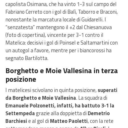
capolista Osimana
, che
ha vinto 1-3 sul campo del
Fabriano Cerreto con i gol di Balì, Taborro e Braconi
,
nonostante la marcatura locale di
Guidarelli
. I
“senzatesta” mantengono il +2 dal
Chiesanuova
(foto di copertina)
, vincente per 3-1 contro il
Matelica
: decisivi i gol di
Poinsel
e
Saltamartini
con
un autogol a favore, mentre per i biancorossi ha
segnato
Bartilotta.
Borghetto e Moie Vallesina in terza
posizione
I matelicesi scivolano in quinta posizione,
superati
da Borghetto e Moie Vallesina
. La squadra di
Emanuele Polzonetti, infatti, ha battuto 3-1 la
Settempeda
grazie alla doppietta di
Demetrio
Barchiesi
e al gol di
Matteo Paoletti
, con la rete