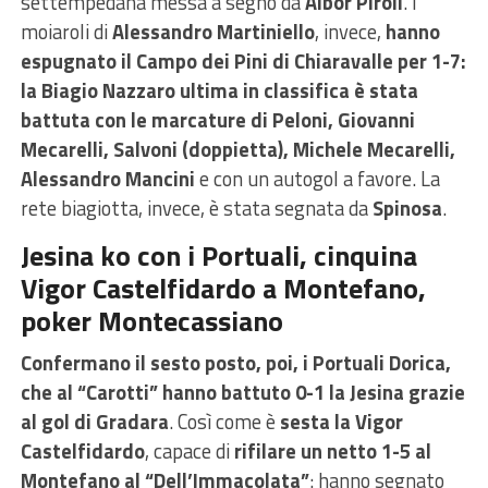
settempedana messa a segno da
Albor Piroli
. I
moiaroli di
Alessandro Martiniello
, invece,
hanno
espugnato il Campo dei Pini di Chiaravalle per 1-7:
la Biagio Nazzaro ultima in classifica è stata
battuta con le marcature di Peloni, Giovanni
Mecarelli, Salvoni (doppietta), Michele Mecarelli,
Alessandro Mancini
e con un autogol a favore. La
rete biagiotta, invece, è stata segnata da
Spinosa
.
Jesina ko con i Portuali, cinquina
Vigor Castelfidardo a Montefano,
poker Montecassiano
Confermano il sesto posto, poi, i Portuali Dorica,
che al “Carotti” hanno battuto 0-1 la Jesina grazie
al gol di Gradara
. Così come è
sesta la Vigor
Castelfidardo
, capace di
rifilare un netto 1-5 al
Montefano al “Dell’Immacolata”
: hanno segnato