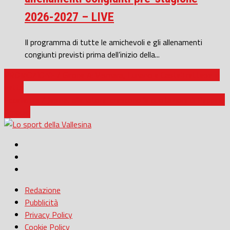
2026-2027 – LIVE
Il programma di tutte le amichevoli e gli allenamenti
congiunti previsti prima dell’inizio della...
PROMOZIONE / Girone A: Vismara, Lunano e Castelfrettese in
vetta
Eccellenza / Jesina, allenatore: crescono le quotazioni di Peppino
Amadio
Redazione
Pubblicità
Privacy Policy
Cookie Policy