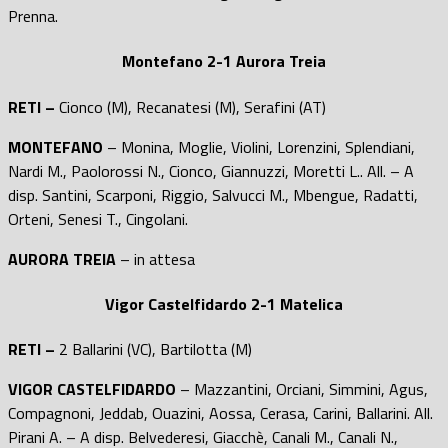
Prenna.
Montefano 2-1 Aurora Treia
RETI –
Cionco (M), Recanatesi (M), Serafini (AT)
MONTEFANO
– Monina, Moglie, Violini, Lorenzini, Splendiani,
Nardi M., Paolorossi N., Cionco, Giannuzzi, Moretti L.. All. – A
disp. Santini, Scarponi, Riggio, Salvucci M., Mbengue, Radatti,
Orteni, Senesi T., Cingolani.
AURORA TREIA
– in attesa
Vigor Castelfidardo 2-1 Matelica
RETI –
2 Ballarini (VC), Bartilotta (M)
VIGOR CASTELFIDARDO
– Mazzantini, Orciani, Simmini, Agus,
Compagnoni, Jeddab, Ouazini, Aossa, Cerasa, Carini, Ballarini. All.
Pirani A. – A disp. Belvederesi, Giacchè, Canali M., Canali N.,