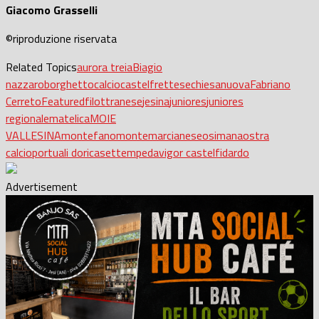
Giacomo Grasselli
©riproduzione riservata
Related Topics
aurora treia
Biagio
nazzaro
borghetto
calcio
castelfrettese
chiesanuova
Fabriano
Cerreto
Featured
filottranese
jesina
juniores
juniores
regionale
matelica
MOIE
VALLESINA
montefano
montemarcianese
osimana
ostra
calcio
portuali dorica
settempeda
vigor castelfidardo
Advertisement