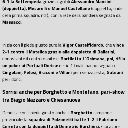
6-1 la Settempeda
grazie ai gol di
Alessandro Mancini
(doppietta), Mecarelli e Manuel Castellano
(doppietta, under
della prima squadra, ndr), con la rete della bandiera segnata da
Massacci
.
Inizia con il piede giusto pure la
Vigor Castelfidardo
, che
vince
2-1 contro il Matelica grazie alla doppietta di Ballarini,
nonostante il centro ospite di
Bartilotta
.
L’Osimana, poi, rifila
un poker ai Portuali Dorica
: nel 4-1 finale hanno segnato
Cingolani, Pelosi, Braconi e Villani
per i senzatesta,
Gateani
per i dorici.
Sorrisi anche per Borghetto e Montefano, pari-show
tra Biagio Nazzaro e Chiesanuova
Debutta con il piede giusto anche il
Borghetto
campione
provinciale: la
squadra di Polzonetti batte 1-2 il Fabriano
Cerreto con la doppietta di Demetrio Barchiesi,
giocatore