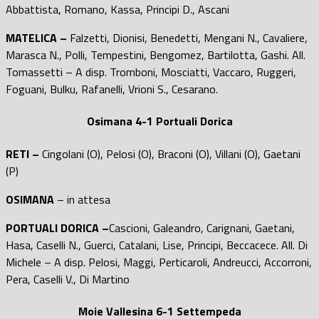
Abbattista, Romano, Kassa, Principi D., Ascani
MATELICA –
Falzetti, Dionisi, Benedetti, Mengani N., Cavaliere,
Marasca N., Polli, Tempestini, Bengomez, Bartilotta, Gashi. All.
Tomassetti – A disp. Tromboni, Mosciatti, Vaccaro, Ruggeri,
Foguani, Bulku, Rafanelli, Vrioni S., Cesarano.
Osimana 4-1 Portuali Dorica
RETI –
Cingolani (O), Pelosi (O), Braconi (O), Villani (O), Gaetani
(P)
OSIMANA
– in attesa
PORTUALI DORICA –
Cascioni, Galeandro, Carignani, Gaetani,
Hasa, Caselli N., Guerci, Catalani, Lise, Principi, Beccacece. All. Di
Michele – A disp. Pelosi, Maggi, Perticaroli, Andreucci, Accorroni,
Pera, Caselli V., Di Martino
Moie Vallesina 6-1 Settempeda