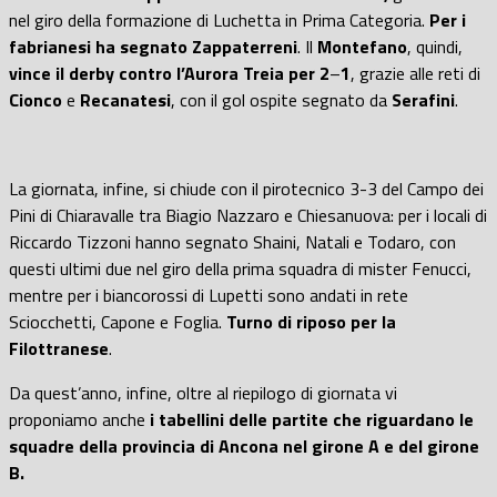
nel giro della formazione di Luchetta in Prima Categoria.
Per i
fabrianesi ha segnato Zappaterreni
. Il
Montefano
, quindi,
vince il derby contro l’Aurora Treia per 2
–
1
, grazie alle reti di
Cionco
e
Recanatesi
, con il gol ospite segnato da
Serafini
.
La giornata, infine, si chiude con il pirotecnico 3-3 del Campo dei
Pini di Chiaravalle tra Biagio Nazzaro e Chiesanuova
: per i locali di
Riccardo Tizzoni
hanno segnato
Shaini, Natali e Todaro
, con
questi ultimi due nel giro della prima squadra di mister Fenucci,
mentre
per i biancorossi di Lupetti sono andati in rete
Sciocchetti, Capone e Foglia.
Turno di riposo per la
Filottranese
.
Da quest’anno, infine, oltre al riepilogo di giornata vi
proponiamo anche
i tabellini delle partite che riguardano le
squadre della provincia di Ancona nel girone A e del girone
B.