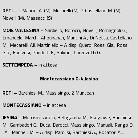
RETI –
2 Mancini A. (M), Mecarelli (M), 2 Castellano M. (M),
Novelli (M), Massacci (S)
MOIE VALLESINA –
Sardiello, Borocci, Novelli, Romagnoli G.,
Emanuele, Marchi, Ahounanan, Mancini A., Di Netta, Castellano
M., Mecarelli. All. Martiniello – A disp. Quero, Rossi Gia., Rossi
Gio., Forlivesi, Pandolfi F., Salvoni, Lorenzetti G.
SETTEMPEDA –
in attesa
Montecassiano 0-4 Jesina
RETI –
Barchiesi M., Massisingo, 2 Muntean
MONTECASSIANO –
in attesa
JESINA –
Morosini, Arafa, Bellagamba M., Ekogiawe, Barchiesi
M., Gambadori G., Duca, Barocci, Massisingo, Manuali, Rango D.
. All. Marinelli M. – A disp. Parolisi, Barchiesi A., Rotatori A.,