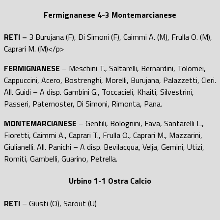
Fermignanese 4-3 Montemarcianese
RETI –
3 Burujana (F), Di Simoni (F), Caimmi A. (M), Frulla O. (M),
Caprari M. (M)</p>
FERMIGNANESE
– Meschini T., Saltarelli, Bernardini, Tolomei,
Cappuccini, Acero, Bostrenghi, Morelli, Burujana, Palazzetti, Cleri.
All. Guidi – A disp. Gambini G., Toccacieli, Khaiti, Silvestrini,
Passeri, Paternoster, Di Simoni, Rimonta, Pana.
MONTEMARCIANESE
– Gentili, Bolognini, Fava, Santarelli L.,
Fioretti, Caimmi A., Caprari T., Frulla O., Caprari M., Mazzarini,
Giulianelli. All. Panichi – A disp. Bevilacqua, Velja, Gemini, Utizi,
Romiti, Gambelli, Guarino, Petrella.
Urbino 1-1 Ostra Calcio
RETI
– Giusti (O), Sarout (U)