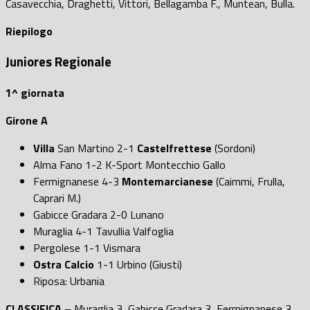
Casavecchia, Draghetti, Vittori, Bellagamba F., Muntean, Bulla.
Riepilogo
Juniores Regionale
1^ giornata
Girone A
Villa
San Martino 2-1
Castelfrettese
(Sordoni)
Alma Fano 1-2 K-Sport Montecchio Gallo
Fermignanese 4-3
Montemarcianese
(Caimmi, Frulla,
Caprari M.)
Gabicce Gradara 2-0 Lunano
Muraglia 4-1 Tavullia Valfoglia
Pergolese 1-1 Vismara
Ostra Calcio
1-1 Urbino (Giusti)
Riposa: Urbania
CLASSIFICA
– Muraglia 3, Gabicce Gradara 3, Fermignanese 3,