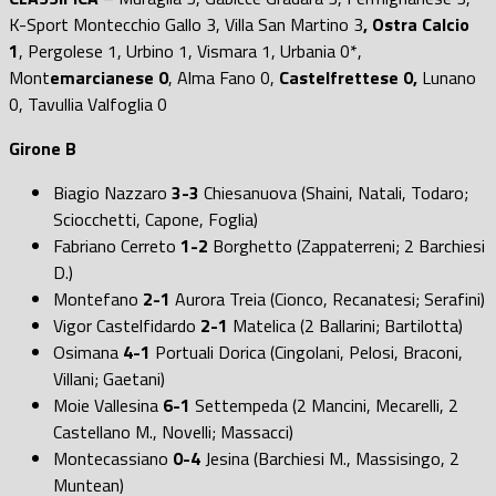
K-Sport Montecchio Gallo 3, Villa San Martino 3
, Ostra Calcio
1
, Pergolese 1, Urbino 1, Vismara 1, Urbania 0*,
Mont
emarcianese 0
, Alma Fano 0,
Castelfrettese 0,
Lunano
0, Tavullia Valfoglia 0
Girone B
Biagio Nazzaro
3-3
Chiesanuova (Shaini, Natali, Todaro;
Sciocchetti, Capone, Foglia)
Fabriano Cerreto
1-2
Borghetto (Zappaterreni; 2 Barchiesi
D.)
Montefano
2-1
Aurora Treia (Cionco, Recanatesi; Serafini)
Vigor Castelfidardo
2-1
Matelica (2 Ballarini; Bartilotta)
Osimana
4-1
Portuali Dorica (Cingolani, Pelosi, Braconi,
Villani; Gaetani)
Moie Vallesina
6-1
Settempeda (2 Mancini, Mecarelli, 2
Castellano M., Novelli; Massacci)
Montecassiano
0-4
Jesina (Barchiesi M., Massisingo, 2
Muntean)