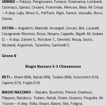
URBINO –
Palazzi, Piergiovanni, Furiassi, Sciamanna, Lombardi,
Catenacci, Spinaci, Cesarini, Fraternale, Menconi, Blasi. All. Crespi
– A disp. Lajla, Mosci G., Paffumi, Righi, Sarout, Vassallo, Bocci,
Damia.
OSTRA –
Angeletti, Marinelli, Arcangeli, Cercaci, Bini, Lucarelli,
Casagrande Montesi, Rossi, Nespro, Cappello, Bigelli. All. Giuliani
D. – A disp. Zannini S., Rotoloni T., Dervishi, Mucaj, Giusti,
Nicolardi, Argentati, Tarantino, Santinelli S.
Girone B
Biagio Nazzaro 3-3 Chiesanuova
RETI –
Shaini (BN), Natali (BN), Todaro (BN), Sciocchetti (CH),
Capone (CH), Foglia (CH)
BIAGIO NAZZARO
– Natalini, Burattini, Pieroni, Charkout,
Filipponi, Natalucci, Todaro, Natali, Shaini, Graziosi, Pergolini. All.
Tizzoni – A disp. Stilla, Vinacri, Baioni, Silvi, Fuligna.