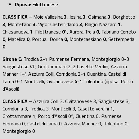
Riposa
: Filottranese
CLASSIFICA
– Moie Vallesina
3
, Jesina
3
, Osimana
3
, Borghetto
3
, Montefano
3
, Vigor Castelfidardo
3
, Biagio Nazzaro
1
,
Chiesanuova
1
, Filottranese
0*
, Aurora Treia
0,
Fabriano Cerreto
0
, Matelica
0
, Portuali Dorica
0
, Montecassiano
0
, Settempeda
0
Girone C:
Trodica 2-1 Palmense Fermana, Montegiorgio 0-3
Sangiustese VP, Grottammare 2-2 Casette Verdini, Azzurra
Mariner 1-4 Azzurra Colli, Corridonia 2-1 Cluentina, Castel di
Lama 0-1 Monticelli, Civitanovese 4-1 Tolentino (riposa: Porto
d’Ascoli)
CLASSIFICA
– Azzurra Colli 3, Civitanovese 3, Sangiustese 3,
Corridonia 3, Trodica 3, Monticelli 3, Casette Verdini 1,
Grottammare 1, Porto d’Ascoli 0*, Cluentina 0, Palmense
Fermana 0, Castel di Lama 0, Azzurra Mariner 0, Tolentino 0,
Montegiorgio 0