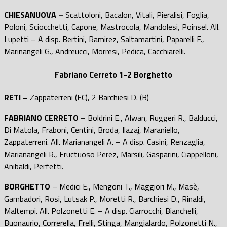
CHIESANUOVA –
Scattoloni, Bacalon, Vitali, Pieralisi, Foglia,
Poloni, Sciocchetti, Capone, Mastrocola, Mandolesi, Poinsel. All.
Lupetti – A disp. Bertini, Ramirez, Saltamartini, Paparelli F.,
Marinangeli G., Andreucci, Morresi, Pedica, Cacchiarelli.
Fabriano Cerreto 1-2 Borghetto
RETI –
Zappaterreni (FC), 2 Barchiesi D. (B)
FABRIANO CERRETO
– Boldrini E., Alwan, Ruggeri R., Balducci,
Di Matola, Fraboni, Centini, Broda, Ilazaj, Maraniello,
Zappaterreni. All. Marianangeli A. – A disp. Casini, Renzaglia,
Marianangeli R., Fructuoso Perez, Marsili, Gasparini, Ciappelloni,
Anibaldi, Perfetti.
BORGHETTO
– Medici E., Mengoni T., Maggiori M., Masè,
Gambadori, Rosi, Lutsak P., Moretti R., Barchiesi D., Rinaldi,
Maltempi. All. Polzonetti E. – A disp. Ciarrocchi, Bianchelli,
Buonaurio, Correrella, Frelli, Stinga, Mangialardo, Polzonetti N.,